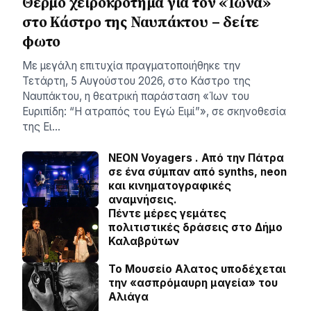
Θερμό χειροκρότημα για τον «Ίωνα»
στο Κάστρο της Ναυπάκτου – δείτε
φωτο
Με μεγάλη επιτυχία πραγματοποιήθηκε την
Τετάρτη, 5 Αυγούστου 2026, στο Κάστρο της
Ναυπάκτου, η θεατρική παράσταση «Ίων του
Ευριπίδη: “Η ατραπός του Εγώ Ειμί”», σε σκηνοθεσία
της Ει…
NEON Voyagers . Από την Πάτρα
σε ένα σύμπαν από synths, neon
και κινηματογραφικές
αναμνήσεις.
Πέντε μέρες γεμάτες
πολιτιστικές δράσεις στο Δήμο
Καλαβρύτων
Το Μουσείο Αλατος υποδέχεται
την «ασπρόμαυρη μαγεία» του
Αλιάγα