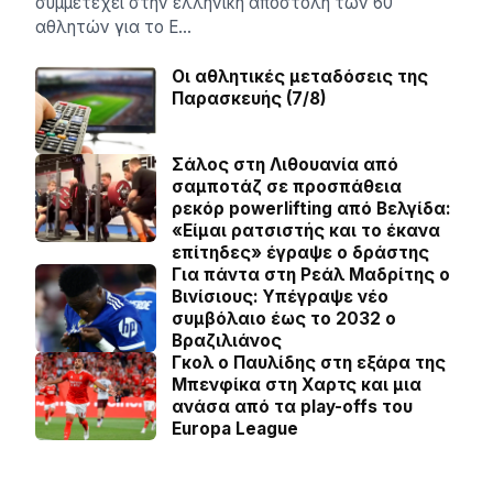
συμμετέχει στην ελληνική αποστολή των 60
αθλητών για το Ε…
Οι αθλητικές μεταδόσεις της
Παρασκευής (7/8)
Σάλος στη Λιθουανία από
σαμποτάζ σε προσπάθεια
ρεκόρ powerlifting από Βελγίδα:
«Είμαι ρατσιστής και το έκανα
επίτηδες» έγραψε ο δράστης
Για πάντα στη Ρεάλ Μαδρίτης ο
Βινίσιους: Yπέγραψε νέο
συμβόλαιο έως το 2032 ο
Βραζιλιάνος
Γκολ ο Παυλίδης στη εξάρα της
Μπενφίκα στη Χαρτς και μια
ανάσα από τα play-offs του
Europa League