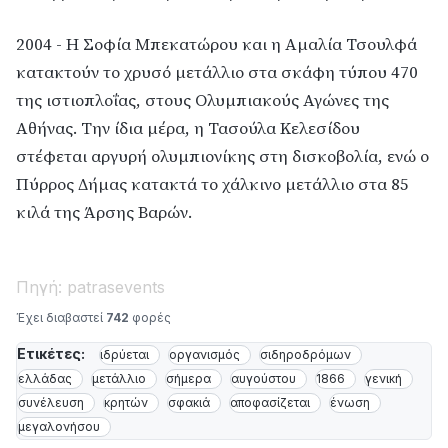
2004 - Η Σοφία Μπεκατώρου και η Αμαλία Τσουλφά
κατακτούν το χρυσό μετάλλιο στα σκάφη τύπου 470
της ιστιοπλοΐας, στους Ολυμπιακούς Αγώνες της
Αθήνας. Την ίδια μέρα, η Τασούλα Κελεσίδου
στέφεται αργυρή ολυμπιονίκης στη δισκοβολία, ενώ ο
Πύρρος Δήμας κατακτά το χάλκινο μετάλλιο στα 85
κιλά της Άρσης Βαρών.
Πηγή: patrasevents
Έχει διαβαστεί
742
φορές
Ετικέτες:
ιδρύεται
οργανισμός
σιδηροδρόμων
ελλάδας
μετάλλιο
σήμερα
αυγούστου
1866
γενική
συνέλευση
κρητών
σφακιά
αποφασίζεται
ένωση
μεγαλονήσου