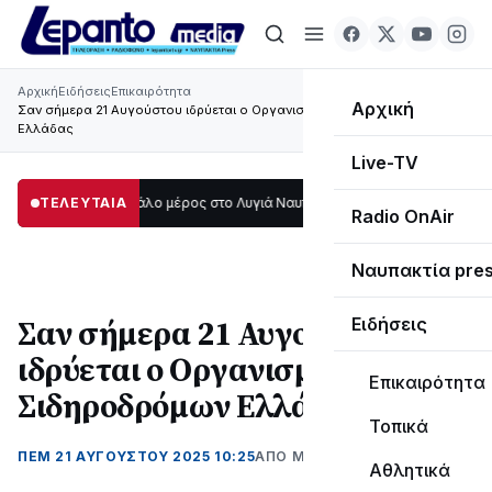
Αρχική
Ειδήσεις
Επικαιρότητα
Αρχική
Σαν σήμερα 21 Αυγούστου ιδρύεται ο Οργανισμός Σιδηροδρόμων
Ελλάδας
Live-TV
σκοτάδι μεγάλο μέρος στο Λυγιά Ναυπάκτου
ΤΕΛΕΥΤΑΙΑ
12:08
Σε τροχιά υλοποίησης η
Radio OnAir
Ναυπακτία pre
Σαν σήμερα 21 Αυγούστου
Ειδήσεις
ιδρύεται ο Οργανισμός
Επικαιρότητα
Σιδηροδρόμων Ελλάδας
Τοπικά
ΠΕΜ 21 ΑΥΓΟΎΣΤΟΥ 2025 10:25
ΑΠΌ ΜΑΝΤΩ ΚΑΠΕΝΤΖΩΝΗ
Αθλητικά