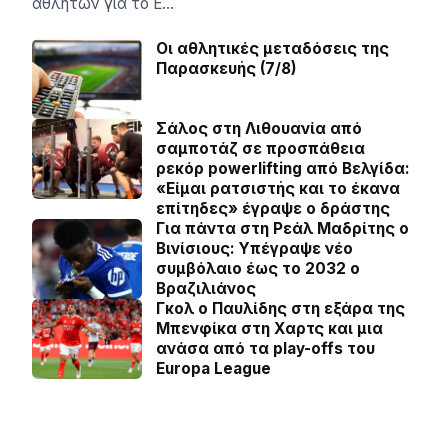
αθλητών για το Ε…
Οι αθλητικές μεταδόσεις της
Παρασκευής (7/8)
Σάλος στη Λιθουανία από
σαμποτάζ σε προσπάθεια
ρεκόρ powerlifting από Βελγίδα:
«Είμαι ρατσιστής και το έκανα
επίτηδες» έγραψε ο δράστης
Για πάντα στη Ρεάλ Μαδρίτης ο
Βινίσιους: Yπέγραψε νέο
συμβόλαιο έως το 2032 ο
Βραζιλιάνος
Γκολ ο Παυλίδης στη εξάρα της
Μπενφίκα στη Χαρτς και μια
ανάσα από τα play-offs του
Europa League