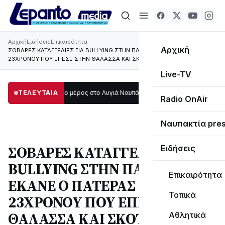
Αρχική
Ειδήσεις
Επικαιρότητα
Αρχική
ΣΟΒΑΡΕΣ ΚΑΤΑΓΓΕΛΙΕΣ ΓΙΑ BULLYING ΣΤΗΝ ΠΑΤΡΑ ΕΚΑΝΕ Ο ΠΑΤΕΡΑΣ ΤΟΥ
23ΧΡΟΝΟΥ ΠΟΥ ΕΠΕΣΕ ΣΤΗΝ ΘΑΛΑΣΣΑ ΚΑΙ ΣΚΟΤΩΘΗΚΕ
Live-TV
κοτάδι μεγάλο μέρος στο Λυγιά Ναυπάκτου
ΤΕΛΕΥΤΑΙΑ
12:08
Σε τροχιά υλοποίησης η 
Radio OnAir
Ναυπακτία pre
ΣΟΒΑΡΕΣ ΚΑΤΑΓΓΕΛΙΕΣ ΓΙΑ
Ειδήσεις
BULLYING ΣΤΗΝ ΠΑΤΡΑ
Επικαιρότητα
ΕΚΑΝΕ Ο ΠΑΤΕΡΑΣ ΤΟΥ
Τοπικά
23ΧΡΟΝΟΥ ΠΟΥ ΕΠΕΣΕ ΣΤΗΝ
ΘΑΛΑΣΣΑ ΚΑΙ ΣΚΟΤΩΘΗΚΕ
Αθλητικά