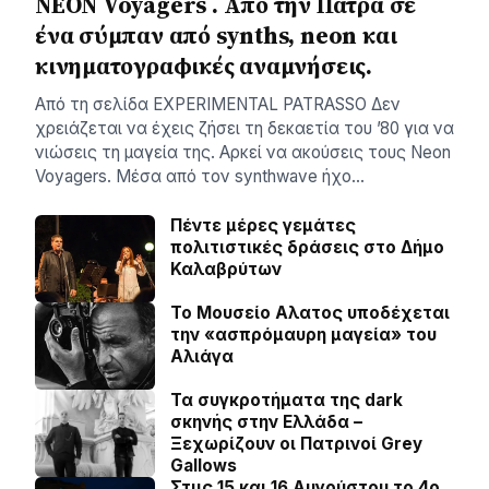
NEON Voyagers . Από την Πάτρα σε
ένα σύμπαν από synths, neon και
κινηματογραφικές αναμνήσεις.
Aπό τη σελίδα ΕXPERIMENTAL PATRASSO Δεν
χρειάζεται να έχεις ζήσει τη δεκαετία του ’80 για να
νιώσεις τη μαγεία της. Αρκεί να ακούσεις τους Neon
Voyagers. Μέσα από τον synthwave ήχο…
Πέντε μέρες γεμάτες
πολιτιστικές δράσεις στο Δήμο
Καλαβρύτων
Το Μουσείο Αλατος υποδέχεται
την «ασπρόμαυρη μαγεία» του
Αλιάγα
Τα συγκροτήματα της dark
σκηνής στην Ελλάδα –
Ξεχωρίζουν οι Πατρινοί Grey
Gallows
Στιις 15 και 16 Αυγούστου το 4ο