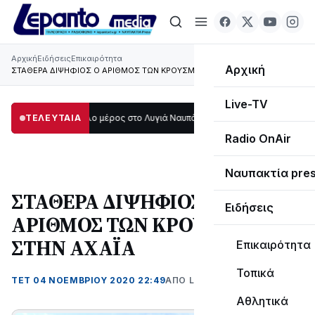
Αρχική
Ειδήσεις
Επικαιρότητα
Αρχική
ΣΤΑΘΕΡΑ ΔΙΨΗΦΙΟΣ Ο ΑΡΙΘΜΟΣ ΤΩΝ ΚΡΟΥΣΜΑΤΩΝ ΣΤΗΝ ΑΧΑΪΑ
Live-TV
σκοτάδι μεγάλο μέρος στο Λυγιά Ναυπάκτου
ΤΕΛΕΥΤΑΙΑ
12:08
Σε τροχιά υλοποίησης η
Radio OnAir
Ναυπακτία pre
ΣΤΑΘΕΡΑ ΔΙΨΗΦΙΟΣ Ο
Ειδήσεις
ΑΡΙΘΜΟΣ ΤΩΝ ΚΡΟΥΣΜΑΤΩΝ
ΣΤΗΝ ΑΧΑΪΑ
Επικαιρότητα
Τοπικά
ΤΕΤ 04 ΝΟΕΜΒΡΊΟΥ 2020 22:49
ΑΠΌ LEPANTO RTV
Αθλητικά