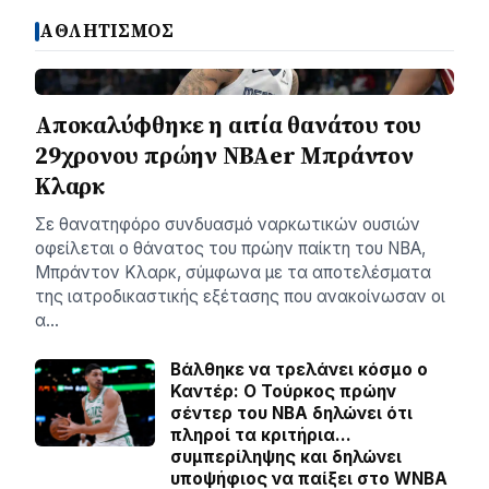
ΑΘΛΗΤΙΣΜΟΣ
Αποκαλύφθηκε η αιτία θανάτου του
29χρονου πρώην NBAer Μπράντον
Κλαρκ
Σε θανατηφόρο συνδυασμό ναρκωτικών ουσιών
οφείλεται ο θάνατος του πρώην παίκτη του NBA,
Μπράντον Κλαρκ, σύμφωνα με τα αποτελέσματα
της ιατροδικαστικής εξέτασης που ανακοίνωσαν οι
α…
Βάλθηκε να τρελάνει κόσμο ο
Καντέρ: Ο Τούρκος πρώην
σέντερ του NBA δηλώνει ότι
πληροί τα κριτήρια…
συμπερίληψης και δηλώνει
υποψήφιος να παίξει στο WNBA