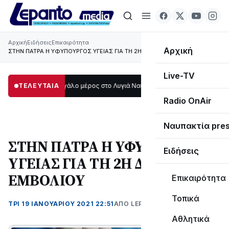
Αρχική
Ειδήσεις
Επικαιρότητα
Αρχική
ΣΤΗΝ ΠΑΤΡΑ Η ΥΦΥΠΟΥΡΓΟΣ ΥΓΕΙΑΣ ΓΙΑ ΤΗ 2Η ΔΟΣΗ ΤΟΥ ΕΜΒΟΛΙΟΥ
Live-TV
ο σκοτάδι μεγάλο μέρος στο Λυγιά Ναυπάκτου
ΤΕΛΕΥΤΑΙΑ
12:08
Σε τροχιά υλοποίησης
Radio OnAir
Ναυπακτία pre
ΣΤΗΝ ΠΑΤΡΑ Η ΥΦΥΠΟΥΡΓΟΣ
Ειδήσεις
ΥΓΕΙΑΣ ΓΙΑ ΤΗ 2Η ΔΟΣΗ ΤΟΥ
ΕΜΒΟΛΙΟΥ
Επικαιρότητα
Τοπικά
ΤΡΊ 19 ΙΑΝΟΥΑΡΊΟΥ 2021 22:51
ΑΠΌ LEPANTO RTV
Αθλητικά