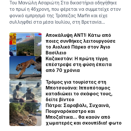
Του Μανώλη Ασαριώτη Στα δικαστήρια οδηγήθηκε
το πρωί η 46χρονη, που φέρεται να συμμετείχε στον
φονικό εμπρησμό της Τράπεζας Marfin και είχε
συλληφθεί στα μέσα Ιουλίου, στη Βρετανία…
Αποκάλυψη ΑΝΤ1: Κάτω από
ποιες συνθήκες λειτουργούσε
το Αιολικό Πάρκο στον Άγιο
Βασίλειο
Καζακστάν: Η πρώτη τίγρη
επέστρεψε στη φύση έπειτα
από 70 χρόνια
Τρόμος για τουρίστες στη
Μποτσουάνα: Ιπποπόταμος
καταδιώκει το σκάφος τους,
δείτε βίντεο
Πάτρα: Σαραβάλι, Συχαινά,
Πουρναρόκαστρο και
Μποζαϊτικα… θα καούν από
χωματερές και σκουπίδια! φωτο