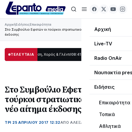
Αρχική
Ειδήσεις
Επικαιρότητα
Αρχική
Στο Συμβούλιο Εφετών οι τούρκοι στρατιωτικοί μετά το νέο αίτημα
έκδοσης
Live-TV
δας: Παράδοση, Χορός & Γλέντι!
ΤΕΛΕΥΤΑΙΑ
08:41
ΤΟ ΠΑΡΤΥ ΣΥΝΕΧΙΖΕΤΑΙ…
19:47
Στο
Radio OnAir
Ναυπακτία pre
Στο Συμβούλιο Εφετών οι
Ειδήσεις
τούρκοι στρατιωτικοί μετά το
Επικαιρότητα
νέο αίτημα έκδοσης
Τοπικά
ΤΡΊ 25 ΑΠΡΙΛΊΟΥ 2017 12:32
ΑΠΌ ΑΛΈΞΑΝΔΡΟΣ ΚΟΓΚΌΛΗΣ
Αθλητικά