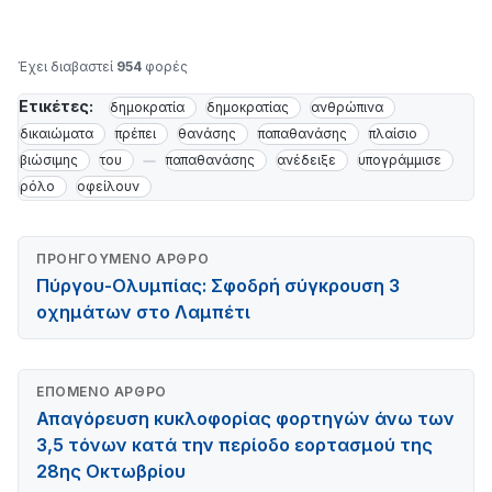
Έχει διαβαστεί
954
φορές
Ετικέτες:
δημοκρατία
δημοκρατίας
ανθρώπινα
δικαιώματα
πρέπει
θανάσης
παπαθανάσης
πλαίσιο
βιώσιμης
του
παπαθανάσης
ανέδειξε
υπογράμμισε
ρόλο
οφείλουν
ΠΡΟΗΓΟΎΜΕΝΟ ΆΡΘΡΟ
Πύργου-Ολυμπίας: Σφοδρή σύγκρουση 3
οχημάτων στο Λαμπέτι
ΕΠΌΜΕΝΟ ΆΡΘΡΟ
Απαγόρευση κυκλοφορίας φορτηγών άνω των
3,5 τόνων κατά την περίοδο εορτασμού της
28ης Οκτωβρίου