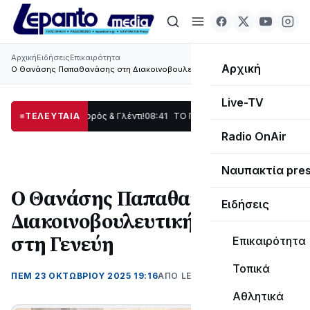
Αρχική
Ειδήσεις
Επικαιρότητα
Αρχική
Ο Θανάσης Παπαθανάσης στη Διακοινοβουλευτική Ένωση στη Γενεύη
Live-TV
, Χορός & Γλέντι!
ΤΕΛΕΥΤΑΙΑ
08:41
ΤΟ ΠΑΡΤΥ ΣΥΝΕΧΙΖΕΤΑΙ…
19:47
Στο σκοτάδι μεγ
Radio OnAir
Ναυπακτία pre
Ο Θανάσης Παπαθανάσης στη
Ειδήσεις
Διακοινοβουλευτική Ένωση
στη Γενεύη
Επικαιρότητα
Τοπικά
ΠΕΜ 23 ΟΚΤΩΒΡΊΟΥ 2025 19:16
ΑΠΌ LEPANTO RTV
Αθλητικά