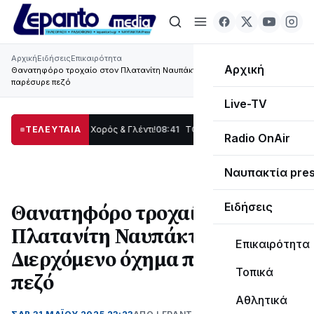
Αρχική
Ειδήσεις
Επικαιρότητα
Αρχική
Θανατηφόρο τροχαίο στον Πλατανίτη Ναυπάκτου - Διερχόμενο όχημα
παρέσυρε πεζό
Live-TV
: Παράδοση, Χορός & Γλέντι!
ΤΕΛΕΥΤΑΙΑ
08:41
ΤΟ ΠΑΡΤΥ ΣΥΝΕΧΙΖΕΤΑΙ…
19:47
Στο σκ
Radio OnAir
Ναυπακτία pre
Θανατηφόρο τροχαίο στον
Ειδήσεις
Πλατανίτη Ναυπάκτου -
Επικαιρότητα
Διερχόμενο όχημα παρέσυρε
Τοπικά
πεζό
Αθλητικά