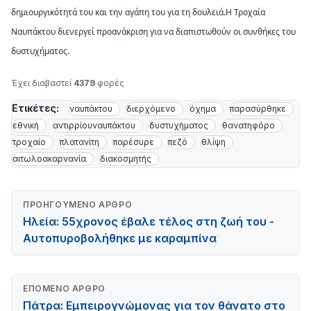
δημιουργικότητά του και την αγάπη του για τη δουλειά.Η Τροχαία
Ναυπάκτου διενεργεί προανάκριση για να διαπιστωθούν οι συνθήκες του
δυστυχήματος.
Έχει διαβαστεί
4379
φορές
Ετικέτες:
ναυπάκτου
διερχόμενο
όχημα
παρασύρθηκε
εθνική
αντιρρίουναυπάκτου
δυστυχήματος
θανατηφόρο
τροχαίο
πλατανίτη
παρέσυρε
πεζό
θλίψη
αιτωλοακαρνανία
διακοσμητής
ΠΡΟΗΓΟΎΜΕΝΟ ΆΡΘΡΟ
Ηλεία: 55χρονος έβαλε τέλος στη ζωή του -
Αυτοπυροβολήθηκε με καραμπίνα
ΕΠΌΜΕΝΟ ΆΡΘΡΟ
Πάτρα: Εμπειρογνώμονας για τον θάνατο στο