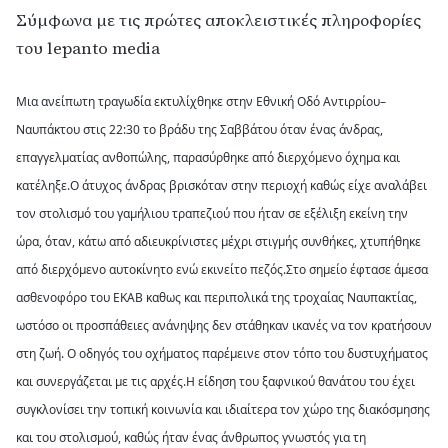
Σύμφωνα με τις πρώτες αποκλειστικές πληροφορίες
του lepanto media
Μια ανείπωτη τραγωδία εκτυλίχθηκε στην Εθνική Οδό Αντιρρίου–
Ναυπάκτου στις 22:30 το βράδυ της Σαββάτου όταν ένας άνδρας,
επαγγελματίας ανθοπώλης, παρασύρθηκε από διερχόμενο όχημα και
κατέληξε.Ο άτυχος άνδρας βρισκόταν στην περιοχή καθώς είχε αναλάβει
τον στολισμό του γαμήλιου τραπεζιού που ήταν σε εξέλιξη εκείνη την
ώρα, όταν, κάτω από αδιευκρίνιστες μέχρι στιγμής συνθήκες, χτυπήθηκε
από διερχόμενο αυτοκίνητο ενώ εκινείτο πεζός.Στο σημείο έφτασε άμεσα
ασθενοφόρο του ΕΚΑΒ καθως και περιπολικά της τροχαίας Ναυπακτίας,
ωστόσο οι προσπάθειες ανάνηψης δεν στάθηκαν ικανές να τον κρατήσουν
στη ζωή. Ο οδηγός του οχήματος παρέμεινε στον τόπο του δυστυχήματος
και συνεργάζεται με τις αρχές.Η είδηση του ξαφνικού θανάτου του έχει
συγκλονίσει την τοπική κοινωνία και ιδιαίτερα τον χώρο της διακόσμησης
και του στολισμού, καθώς ήταν ένας άνθρωπος γνωστός για τη