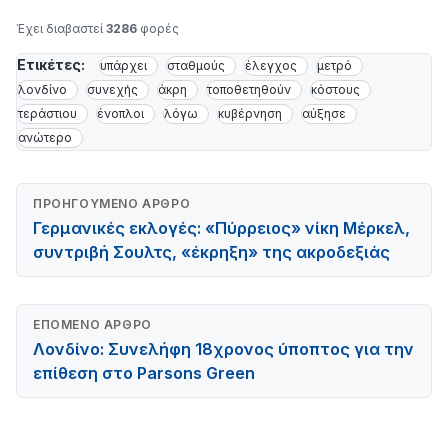
Έχει διαβαστεί
3286
φορές
Ετικέτες:
υπάρχει
σταθμούς
έλεγχος
μετρό
λονδίνο
συνεχής
άκρη
τοποθετηθούν
κόστους
τεράστιου
ένοπλοι
λόγω
κυβέρνηση
αύξησε
ανώτερο
ΠΡΟΗΓΟΎΜΕΝΟ ΆΡΘΡΟ
Γερμανικές εκλογές: «Πύρρειος» νίκη Μέρκελ,
συντριβή Σουλτς, «έκρηξη» της ακροδεξιάς
ΕΠΌΜΕΝΟ ΆΡΘΡΟ
Λονδίνο: Συνελήφη 18χρονος ύποπτος για την
επίθεση στο Parsons Green