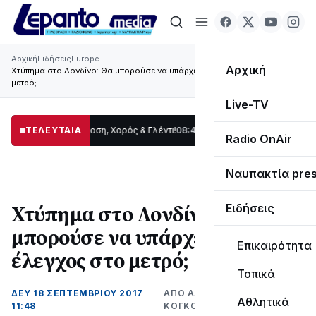
Αρχική
Ειδήσεις
Europe
Αρχική
Χτύπημα στο Λονδίνο: Θα μπορούσε να υπάρχει συνεχής έλεγχος στο
μετρό;
Live-TV
ίδας: Παράδοση, Χορός & Γλέντι!
ΤΕΛΕΥΤΑΙΑ
08:41
ΤΟ ΠΑΡΤΥ ΣΥΝΕΧΙΖΕΤΑΙ…
19:47
Στ
Radio OnAir
Ναυπακτία pre
Χτύπημα στο Λονδίνο: Θα
Ειδήσεις
μπορούσε να υπάρχει συνεχής
Επικαιρότητα
έλεγχος στο μετρό;
Τοπικά
ΔΕΥ 18 ΣΕΠΤΕΜΒΡΊΟΥ 2017
ΑΠΌ ΑΛΈΞΑΝΔΡΟΣ
Αθλητικά
11:48
ΚΟΓΚΌΛΗΣ