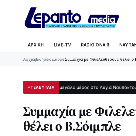
ΑΡΧΙΚΉ
LIVE-TV
RADIO ONAIR
ΝΑΥΠΑΚ
Αρχική
Ειδήσεις
Europe
Συμμαχία με Φιλελεύθερους θέλει ο 
Στο σκοτάδι μεγάλο μέρος στο Λυγιά Ναυπάκτου
Σε τρ
ΤΕΛΕΥΤΑΙΑ
47
12:08
Συμμαχία με Φιλελ
θέλει ο Β.Σόιμπλε