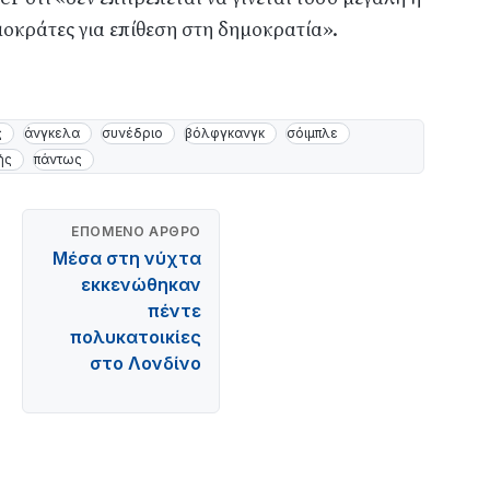
μοκράτες για επίθεση στη δημοκρατία».
ς
άνγκελα
συνέδριο
βόλφγκανγκ
σόιμπλε
ής
πάντως
ΕΠΌΜΕΝΟ ΆΡΘΡΟ
Μέσα στη νύχτα
εκκενώθηκαν
πέντε
πολυκατοικίες
στο Λονδίνο