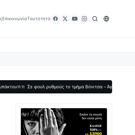
ς
Επικοινωνία
Ταυτότητα
Σε φουλ ρυθμούς το τμήμα Βόνιτσα – Άγιος Νικόλαος | Αυτοψ