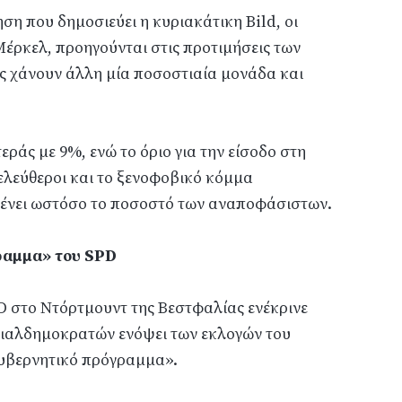
η που δημοσιεύει η κυριακάτικη Bild, οι
έρκελ, προηγούνται στις προτιμήσεις των
 χάνουν άλλη μία ποσοστιαία μονάδα και
εράς με 9%, ενώ το όριο για την είσοδο στη
λελεύθεροι και το ξενοφοβικό κόμμα
μένει ωστόσο το ποσοστό των αναποφάσιστων.
ραμμα» του SPD
D στο Ντόρτμουντ της Βεστφαλίας ενέκρινε
ιαλδημοκρατών ενόψει των εκλογών του
κυβερνητικό πρόγραμμα».