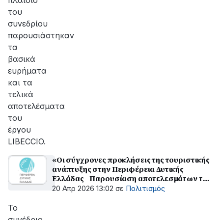
πλαίσιο
του
συνεδρίου
παρουσιάστηκαν
τα
βασικά
ευρήματα
και τα
τελικά
αποτελέσματα
του
έργου
LIBECCIO.
«Οι σύγχρονες προκλήσεις της τουριστικής
ανάπτυξης στην Περιφέρεια Δυτικής
Ελλάδας - Παρουσίαση αποτελεσμάτων του
έργου LIBECCIO»
20 Απρ 2026 13:02
σε
Πολιτισμός
Το
συνέδριο