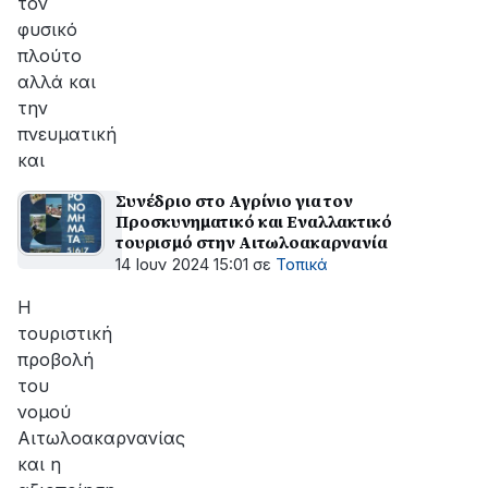
τον
φυσικό
πλούτο
αλλά και
την
πνευματική
και
Συνέδριο στο Αγρίνιο για τον
Προσκυνηματικό και Εναλλακτικό
τουρισμό στην Αιτωλοακαρνανία
14 Ιουν 2024 15:01
σε
Τοπικά
Η
τουριστική
προβολή
του
νομού
Αιτωλοακαρνανίας
και η