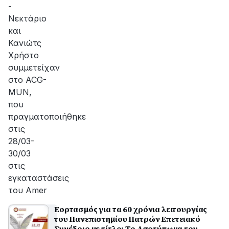
-
Νεκτάριο
και
Κανιώτς
Χρήστο
συμμετείχαν
στο ACG-
MUN,
που
πραγματοποιήθηκε
στις
28/03-
30/03
στις
εγκαταστάσεις
του Amer
Εορτασμός για τα 60 χρόνια λειτουργίας
του Πανεπιστημίου Πατρών Επετειακό
Συνέδριο με τίτλο: Το Αποτύπωμα του