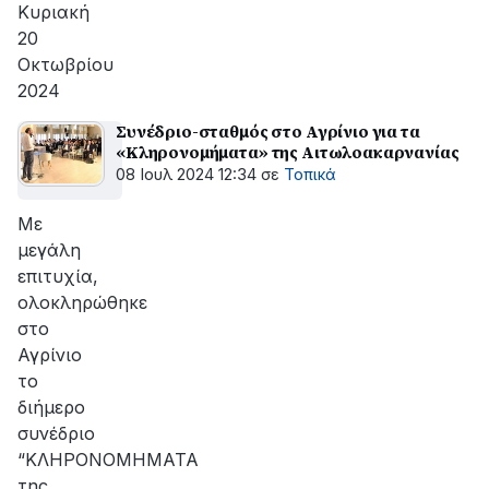
Κυριακή
20
Οκτωβρίου
2024
Συνέδριο-σταθμός στο Αγρίνιο για τα
«Κληρονομήματα» της Αιτωλοακαρνανίας
08 Ιουλ 2024 12:34
σε
Τοπικά
Mε
μεγάλη
επιτυχία,
oλοκληρώθηκε
στο
Αγρίνιο
το
διήμερο
συνέδριο
“ΚΛΗΡΟΝΟΜΗΜΑΤΑ
της