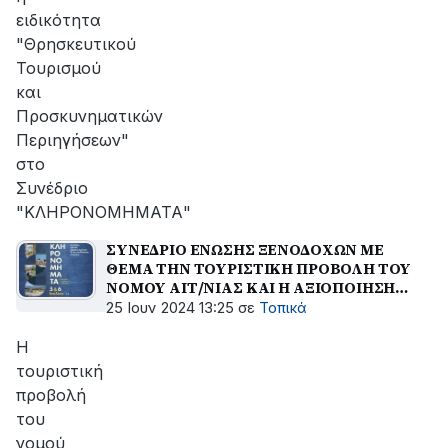
ειδικότητα
"Θρησκευτικού
Τουρισμού
και
Προσκυνηματικών
Περιηγήσεων"
στο
Συνέδριο
"ΚΛΗΡΟΝΟΜΗΜΑΤΑ"
ΣΥΝΕΔΡΙΟ ΕΝΩΣΗΣ ΞΕΝΟΔΟΧΩΝ ΜΕ
ΘΕΜΑ ΤΗΝ ΤΟΥΡΙΣΤΙΚΗ ΠΡΟΒΟΛΗ ΤΟΥ
ΝΟΜΟΥ ΑΙΤ/ΝΙΑΣ ΚΑΙ Η ΑΞΙΟΠΟΙΗΣΗ
ΤΩΝ ΤΟΥΡΙΣΤΙΚΩΝ ''ΕΡΓΑΛΕΙΩΝ''
25 Ιουν 2024 13:25
σε
Τοπικά
Η
τουριστική
προβολή
του
νομού