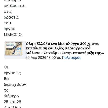
εντάσσεται
στις
δράσεις
του
έργου
LIBECCIO
Όλη η Ελλάδα ένα Μεσολόγγι: 200 χρόνια
Εκπαίδευση και Αξίες σε Διαχρονικό
Διάλογο – Συνέδριο με την υποστήριξη της
Περιφέρειας Δυτικής Ελλάδας
20 Απρ 2026 13:00
σε
Πολιτισμός
Οι
εργασίες
θα
διεξαχθούν
το
διήμερο
25 και 26
Απριλίου