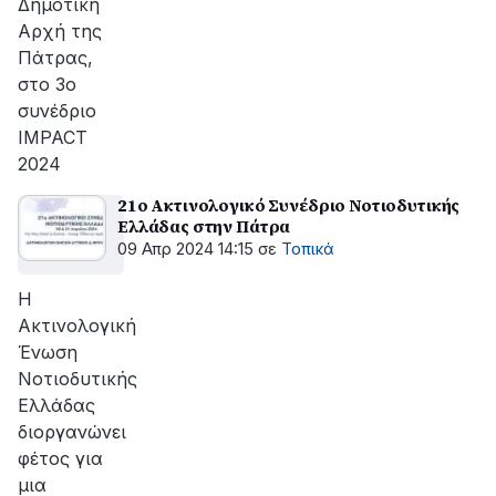
Δημοτική
Αρχή της
Πάτρας,
στο 3ο
συνέδριο
IMPACT
2024
21ο Ακτινολογικό Συνέδριο Νοτιοδυτικής
Ελλάδας στην Πάτρα
09 Απρ 2024 14:15
σε
Τοπικά
Η
Ακτινολογική
Ένωση
Νοτιοδυτικής
Ελλάδας
διοργανώνει
φέτος για
μια