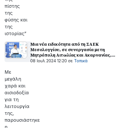
πίστης
της
φύσης και
της
ιστορίας”
Μια νέα ειδικότητα από τη ΣΑΕΚ
Μεσολογγίου, σε συνεργασία με τη
Μητρόπολη Αιτωλίας και Ακαρνανίας,
παρουσιάστηκε στο Συνέδριο
08 Ιουλ 2024 12:20
σε
Τοπικά
"ΚΛΗΡΟΝΟΜΗΜΑΤΑ"
Με
μεγάλη
χαρά και
αισιοδοξία
για τη
λειτουργία
της,
παρουσιάστηκε
η