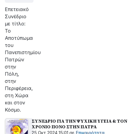
Επετειακό
Συνέδριο
με τίτλο:
Το
Αποτύπωμα
του
Πανεπιστημίου
Πατρών
στην
Πόλη,
στην
Περιφέρεια,
στη Χώρα
και στον
Κόσμο.
ΣΥΝΕΔΡΙΟ ΓΙΑ ΤΗΝ ΨΥΧΙΚΗ ΥΓΕΙΑ & ΤΟΝ
ΧΡΟΝΙΟ ΠΟΝΟ ΣΤΗΝ ΠΑΤΡΑ
25 Οκτ 2024 15:01
σε
Επικαιρότητα