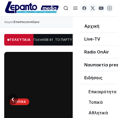
Αρχική
Ετικέτες
συνέδριο
Αρχική
Live-TV
ση, Χορός & Γλέντι!
ΤΕΛΕΥΤΑΙΑ
08:41
ΤΟ ΠΑΡΤΥ ΣΥΝΕΧΙΖΕΤΑΙ…
19:47
Στο σκοτάδι με
Radio OnAir
Ναυπακτία pre
Ειδήσεις
Επικαιρότητα
‹
›
Τοπικά
ΤΟΠΙΚΆ
ΤΟ
Αθλητικά
ΠΑΡΤΥ