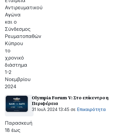
Εταιρεία
Αντιρευματικού
Αγώνα
και ο
Σύνδεσμος
Ρευματοπαθών
Κύπρου
το
χρονικό
διάστημα
1-2
Νοεμβρίου
2024
Olympia Forum V: Στο επίκεντρο η
Περιφέρεια
31 Ιουλ 2024 13:45
σε
Επικαιρότητα
Παρασκευή
18 έως