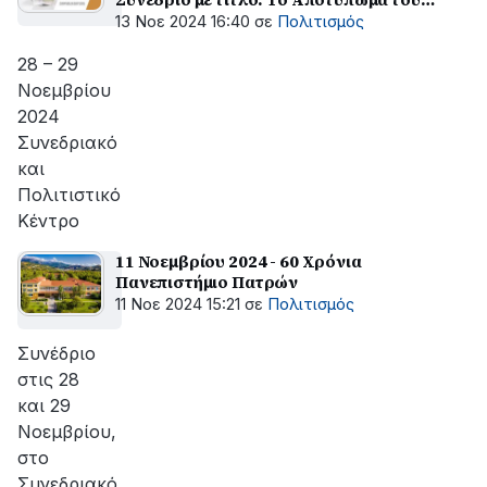
Πανεπιστημίου Πατρών στην Πόλη, στην
13 Νοε 2024 16:40
σε
Πολιτισμός
Περιφέρεια, στη Χώρα και στον Κόσμο.
28 – 29
Νοεμβρίου
2024
Συνεδριακό
και
Πολιτιστικό
Κέντρο
11 Νοεμβρίου 2024 - 60 Χρόνια
Πανεπιστήμιο Πατρών
11 Νοε 2024 15:21
σε
Πολιτισμός
Συνέδριο
στις 28
και 29
Νοεμβρίου,
στο
Συνεδριακό