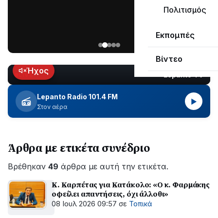
ΣΥΝΕΧΙΖΕΤΑΙ…
Πολιτισμός
Νέα
Εκπομπές
ανάρτηση
του
Βίντεο
Ανδρέα
Κωτσανά
Ήχος
Lepanto TV
LIVE
για
τα
Lepanto Radio 101.4 FM
▶
μεγάλα
Στον αέρα
έργα
του
Δήμου
Άρθρα με ετικέτα συνέδριο
Βρέθηκαν
49
άρθρα με αυτή την ετικέτα.
Κ. Καρπέτας για Κατάκολο: «Ο κ. Φαρμάκης
οφείλει απαντήσεις, όχι άλλοθι»
08 Ιουλ 2026 09:57
σε
Τοπικά