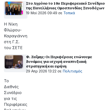
Στο Αγρίνιο το 10ο Περιφερειακό Συνέδριο
της Πανελλήνιας Ομοσπονδίας Ξενοδόχων
19 Μαϊ 2026 09:49
σε
Τοπικά
Η Νίκη
Φλώρου-
Καραγιάννη
στη Γ.Σ.
του ΣΕΤΕ
Φ. Ζαΐμης: Οι Περιφέρειες ενώνουμε
δυνάμεις για ισχυρή αναπτυξιακή
στρατηγική και ειρήνη
29 Απρ 2026 13:22
σε
Πολιτισμός
Το
Διεθνές
Συνέδριο
για τις
Περιφέρειες