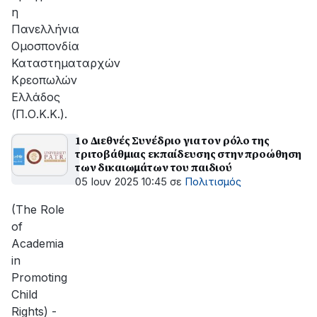
η
Πανελλήνια
Ομοσπονδία
Καταστηματαρχών
Κρεοπωλών
Ελλάδος
(Π.Ο.Κ.Κ.).
1ο Διεθνές Συνέδριο για τον ρόλο της
τριτοβάθμιας εκπαίδευσης στην προώθηση
των δικαιωμάτων του παιδιού
05 Ιουν 2025 10:45
σε
Πολιτισμός
(The Role
of
Academia
in
Promoting
Child
Rights) -