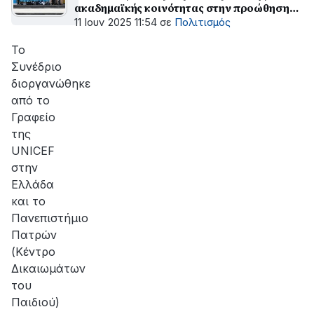
ακαδημαϊκής κοινότητας στην προώθηση
των δικαιωμάτων του παιδιού
11 Ιουν 2025 11:54
σε
Πολιτισμός
Το
Συνέδριο
διοργανώθηκε
από το
Γραφείο
της
UNICEF
στην
Ελλάδα
και το
Πανεπιστήμιο
Πατρών
(Κέντρο
Δικαιωμάτων
του
Παιδιού)