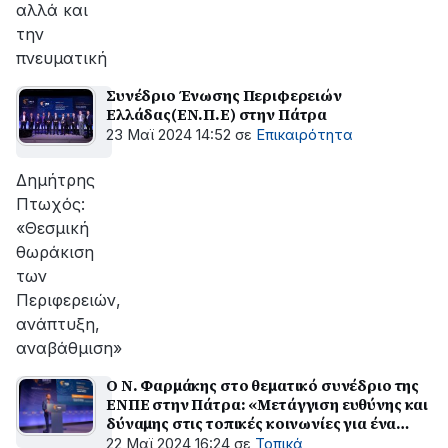
αλλά και
την
πνευματική
Συνέδριο Ένωσης Περιφερειών
Ελλάδας(ΕΝ.Π.Ε) στην Πάτρα
23 Μαϊ 2024 14:52
σε
Επικαιρότητα
Δημήτρης
Πτωχός:
«Θεσμική
θωράκιση
των
Περιφερειών,
ανάπτυξη,
αναβάθμιση»
Ο Ν. Φαρμάκης στο θεματικό συνέδριο της
ΕΝΠΕ στην Πάτρα: «Μετάγγιση ευθύνης και
δύναμης στις τοπικές κοινωνίες για ένα
καλύτερο κράτος»
22 Μαϊ 2024 16:24
σε
Τοπικά