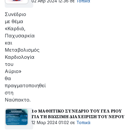
02 Απρ 2024 12:36
σε
Τοπικά
Συνέδριο
με θέμα
«Καρδιά,
Παχυσαρκία
και
Μεταβολισμός
Καρδιολογία
του
Αύριο»
θα
πραγματοποιηθεί
στη
Ναύπακτο.
1ο ΜΑΘΗΤΙΚΟ ΣΥΝΕΔΡΙΟ ΤΟΥ ΓΕΛ ΡΙΟΥ
ΓΙΑ ΤΗ ΒΙΩΣΙΜΗ ΔΙΑΧΕΙΡΙΣΗ ΤΟΥ ΝΕΡΟΥ
12 Μαρ 2024 01:02
σε
Τοπικά