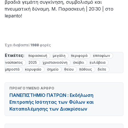
βραδιά γεμάτη συγκίνηση, συμβολισμό και
πνευματική δύναμη. Μ. Παρασκευή | 20:30 | στο
lepanto!
Έχει διαβαστεί
1988
φορές
Ετικέτες:
παρασκευή
μεγάλη
περιφορά
επιταφίων
ναύπακτος
2025
χριστιανοσύνη
σκύβει
ευλάβεια
μπροστά
κορυφαίο
σημείο
θείου
πάθους
δείτε
ΠΡΟΗΓΟΎΜΕΝΟ ΆΡΘΡΟ
ΠΑΝΕΠΙΣΤΗΜΙΟ ΠΑΤΡΩΝ : Εκδήλωση
Επιτροπής Ισότητας των Φύλων και
Καταπολέμησης των Διακρίσεων