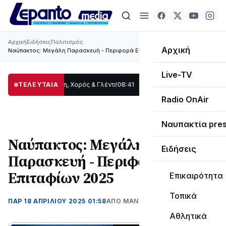
Αρχική
Ειδήσεις
Πολιτισμός
Αρχική
Ναύπακτος: Μεγάλη Παρασκευή - Περιφορά Επιταφίων 2025
Live-TV
ας: Παράδοση, Χορός & Γλέντι!
ΤΕΛΕΥΤΑΙΑ
08:41
ΤΟ ΠΑΡΤΥ ΣΥΝΕΧΙΖΕΤΑΙ…
19:47
Στο 
Radio OnAir
Ναυπακτία pre
Ναύπακτος: Μεγάλη
Ειδήσεις
Παρασκευή - Περιφορά
Επιταφίων 2025
Επικαιρότητα
Τοπικά
ΠΑΡ 18 ΑΠΡΙΛΊΟΥ 2025 01:58
ΑΠΌ ΜΑΝΤΩ ΚΑΠΕΝΤΖΩΝΗ
Αθλητικά