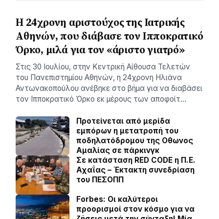
Η 24χρονη αριστούχος της Ιατρικής
Αθηνών, που διάβασε τον Ιπποκρατικό
Όρκο, μιλά για τον «άριστο γιατρό»
Στις 30 Ιουλίου, στην Κεντρική Αίθουσα Τελετών
του Πανεπιστημίου Αθηνών, η 24χρονη Ηλιάνα
Αντωνακοπούλου ανέβηκε στο βήμα για να διαβάσει
τον Ιπποκρατικό Όρκο εκ μέρους των αποφοίτ…
Προτείνεται από μερίδα
εμπόρων η μετατροπή του
ποδηλατόδρομου της Οθωνος
Αμαλίας σε πάρκινγκ
Σε κατάσταση RED CODE η Π.Ε.
Αχαΐας – Έκτακτη συνεδρίαση
του ΠΕΣΟΠΠ
Forbes: Οι καλύτεροι
προορισμοί στον κόσμο για να
ζήσεις μετά την σύνταξη! Mία