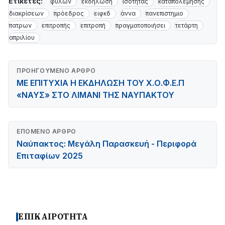
Ετικέτες:
φύλων
εκδήλωση
ισότητας
καταπολέμησης
διακρίσεων
πρόεδρος
ειφκδ
άννα
πανεπιστημιο
πατρων
επιτροπής
επιτροπή
πραγματοποιήσει
τετάρτη
απριλίου
ΠΡΟΗΓΟΎΜΕΝΟ ΆΡΘΡΟ
ΜΕ ΕΠΙΤΥΧΙΑ Η ΕΚΔΗΛΩΣΗ ΤΟΥ Χ.Ο.Φ.Ε.Π
«ΝΑΥΣ» ΣΤΟ ΛΙΜΑΝΙ ΤΗΣ ΝΑΥΠΑΚΤΟΥ
ΕΠΌΜΕΝΟ ΆΡΘΡΟ
Ναύπακτος: Μεγάλη Παρασκευή - Περιφορά
Επιταφίων 2025
ΕΠΙΚΑΙΡΟΤΗΤΑ