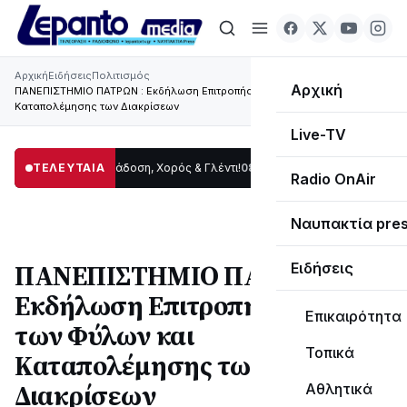
Αρχική
Ειδήσεις
Πολιτισμός
Αρχική
ΠΑΝΕΠΙΣΤΗΜΙΟ ΠΑΤΡΩΝ : Εκδήλωση Επιτροπής Ισότητας των Φύλων και
Καταπολέμησης των Διακρίσεων
Live-TV
Δωρίδας: Παράδοση, Χορός & Γλέντι!
ΤΕΛΕΥΤΑΙΑ
08:41
ΤΟ ΠΑΡΤΥ ΣΥΝΕΧΙΖΕΤΑΙ…
19:47
Radio OnAir
Ναυπακτία pre
ΠΑΝΕΠΙΣΤΗΜΙΟ ΠΑΤΡΩΝ :
Ειδήσεις
Εκδήλωση Επιτροπής Ισότητας
Επικαιρότητα
των Φύλων και
Τοπικά
Καταπολέμησης των
Διακρίσεων
Αθλητικά