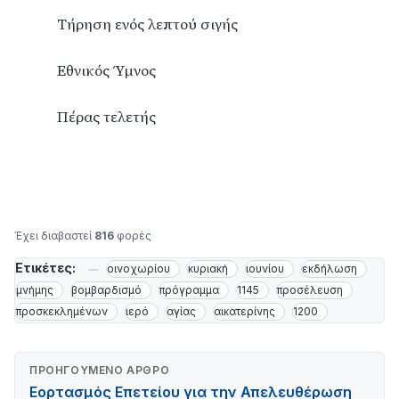
Τήρηση ενός λεπτού σιγής
Εθνικός Ύμνος
Πέρας τελετής
Έχει διαβαστεί
816
φορές
Ετικέτες:
οινοχωρίου
κυριακή
ιουνίου
εκδήλωση
μνήμης
βομβαρδισμό
πρόγραμμα
1145
προσέλευση
προσκεκλημένων
ιερό
αγίας
αικατερίνης
1200
ΠΡΟΗΓΟΎΜΕΝΟ ΆΡΘΡΟ
Εορτασμός Επετείου για την Απελευθέρωση