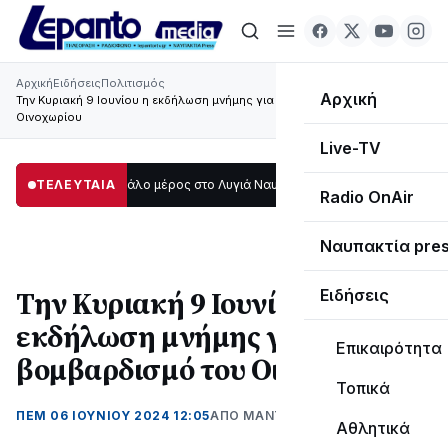
Αρχική
Ειδήσεις
Πολιτισμός
Αρχική
Την Κυριακή 9 Ιουνίου η εκδήλωση μνήμης για το βομβαρδισμό του
Οινοχωρίου
Live-TV
 σκοτάδι μεγάλο μέρος στο Λυγιά Ναυπάκτου
ΤΕΛΕΥΤΑΙΑ
12:08
Σε τροχιά υλοποίησης 
Radio OnAir
Ναυπακτία pre
Την Κυριακή 9 Ιουνίου η
Ειδήσεις
εκδήλωση μνήμης για το
Επικαιρότητα
βομβαρδισμό του Οινοχωρίου
Τοπικά
ΠΕΜ 06 ΙΟΥΝΊΟΥ 2024 12:05
ΑΠΌ ΜΑΝΤΩ ΚΑΠΕΝΤΖΩΝΗ
Αθλητικά