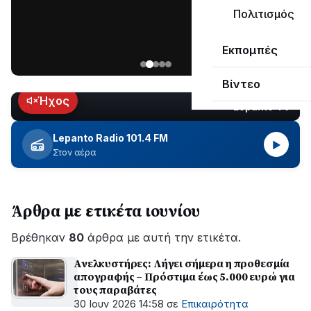
μεγάλο
Πολιτισμός
μέρος
Χωρίς
στο
Εκπομπές
ηλεκτροδότηση
Λυγιά
οι
Ναυπάκτου
Βίντεο
περιοχές
εδώ
Ήχος
Lepanto TV
LIVE
και
περίπου
Lepanto Radio 101.4 FM
▶
δύο
Στον αέρα
ώρες
–
Σε
Άρθρα με ετικέτα ιουνίου
εξέλιξη
οι
Βρέθηκαν
εργασίες
80
άρθρα με αυτή την ετικέτα.
του
Ανελκυστήρες: Λήγει σήμερα η προθεσμία
ΔΕΔΔΗΕ
απογραφής – Πρόστιμα έως 5.000 ευρώ για
για
τους παραβάτες
την
30 Ιουν 2026 14:58
σε
Επικαιρότητα