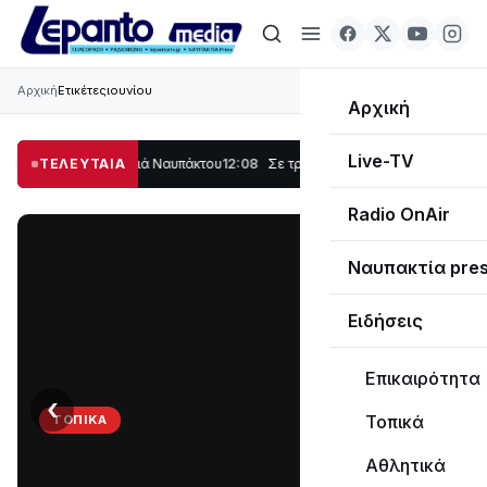
Αρχική
Ετικέτες
ιουνίου
Αρχική
Live-TV
μέρος στο Λυγιά Ναυπάκτου
ΤΕΛΕΥΤΑΙΑ
12:08
Σε τροχιά υλοποίησης η Παράκαμψη του 
Radio OnAir
Ναυπακτία pre
Ειδήσεις
Επικαιρότητα
‹
›
Τοπικά
ΤΟΠΙΚΆ
Στο
Αθλητικά
σκοτάδι