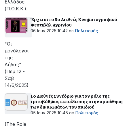
Ελλάδος
(Π.Ο.Κ.Κ.).
Έρχεται το 5ο Διεθνές Κινηματογραφικό
Φεστιβάλ Αγρινίου
06 Ιουν 2025 10:42
σε
Πολιτισμός
"Οι
μονόλογοι
της
Λήδας"
(Πεμ 12 -
Σαβ
14/6/2025)
1ο Διεθνές Συνέδριο για τον ρόλο της
τριτοβάθμιας εκπαίδευσης στην προώθηση
των δικαιωμάτων του παιδιού
05 Ιουν 2025 10:45
σε
Πολιτισμός
(The Role