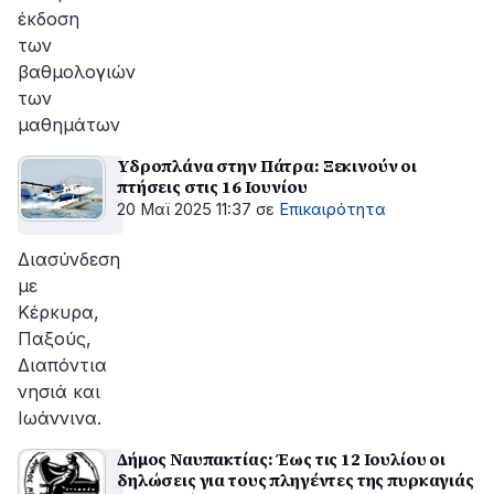
έκδοση
των
βαθμολογιών
των
μαθημάτων
Υδροπλάνα στην Πάτρα: Ξεκινούν οι
πτήσεις στις 16 Ιουνίου
20 Μαϊ 2025 11:37
σε
Επικαιρότητα
Διασύνδεση
με
Κέρκυρα,
Παξούς,
Διαπόντια
νησιά και
Ιωάννινα.
Δήμος Ναυπακτίας: Έως τις 12 Ιουλίου οι
δηλώσεις για τους πληγέντες της πυρκαγιάς