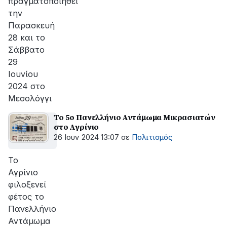
πραγματοποιηθεί
την
Παρασκευή
28 και το
Σάββατο
29
Ιουνίου
2024 στο
Μεσολόγγι
Το 5ο Πανελλήνιο Αντάμωμα Μικρασιατών
στο Αγρίνιο
26 Ιουν 2024 13:07
σε
Πολιτισμός
Το
Αγρίνιο
φιλοξενεί
φέτος το
Πανελλήνιο
Αντάμωμα