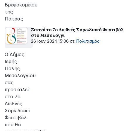
Βρεφοκομείου
της
Πάτρας
Ξεκινά το 7ο Διεθνές Χορωδιακό Φεστιβάλ
στο Μεσολόγγι
26 Ιουν 2024 15:06
σε
Πολιτισμός
Ο Δήμος
Ιερής
Πόλης
Μεσολογγίου
σας
προσκαλεί
στο 7ο
Διεθνές
Χορωδιακό
Φεστιβάλ
που θα