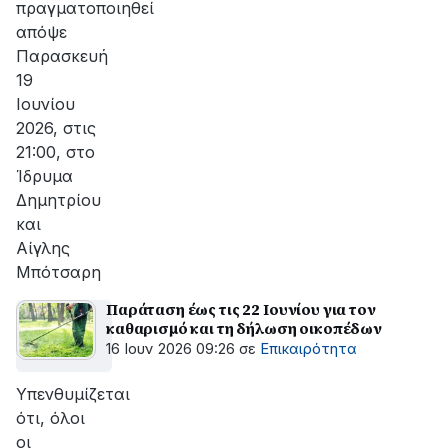
πραγματοποιηθεί
απόψε
Παρασκευή
19
Ιουνίου
2026, στις
21:00, στο
Ίδρυμα
Δημητρίου
και
Αίγλης
Μπότσαρη
Παράταση έως τις 22 Ιουνίου για τον
καθαρισμό και τη δήλωση οικοπέδων
16 Ιουν 2026 09:26
σε
Επικαιρότητα
Υπενθυμίζεται
ότι, όλοι
οι