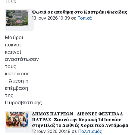
τους
Φωτιά σε αποθήκη στο Καστράκι Φωκίδας
13 Ιουν 2026 10:39
σε
Τοπικά
Μαύροι
πυκνοί
καπνοί
αναστάτωσαν
τους
κατοίκους
– Άμεση η
επέμβαση
της
Πυροσβεστικής
ΔΗΜΟΣ ΠΑΤΡΕΩΝ - ΔΙΕΘΝΕΣ ΦΕΣΤΙΒΑΛ
ΠΑΤΡΑΣ- Ξεκινά την Κυριακή 14 Ιουνίου
στην Πλαζ το Διεθνές Χορευτικό Αντάμωμα
12 Ιουν 2026 20:48
σε
Πολιτισμός