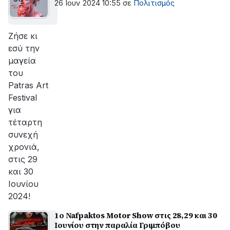
26 Ιουν 2024 10:55
σε
Πολιτισμός
Ζήσε κι
εσύ την
μαγεία
του
Patras Art
Festival
για
τέταρτη
συνεχή
χρονιά,
στις 29
και 30
Ιουνίου
2024!
1ο Nafpaktos Motor Show στις 28,29 και 30
Ιουνίου στην παραλία Γριμπόβου