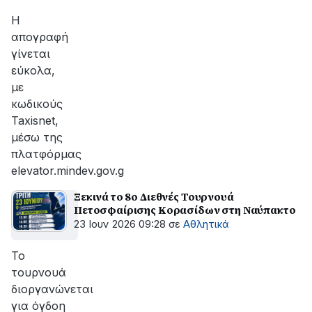
αποκατάσταση
της
Η
βλάβης
απογραφή
γίνεται
εύκολα,
με
κωδικούς
Taxisnet,
μέσω της
πλατφόρμας
elevator.mindev.gov.g
Ξεκινά το 8ο Διεθνές Τουρνουά
Πετοσφαίρισης Κορασίδων στη Ναύπακτο
23 Ιουν 2026 09:28
σε
Αθλητικά
Το
τουρνουά
διοργανώνεται
για όγδοη