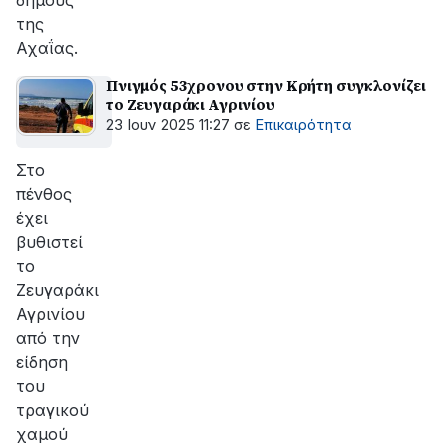
δήμους
της
Αχαΐας.
Πνιγμός 53χρονου στην Κρήτη συγκλονίζει
το Ζευγαράκι Αγρινίου
23 Ιουν 2025 11:27
σε
Επικαιρότητα
Στο
πένθος
έχει
βυθιστεί
το
Ζευγαράκι
Αγρινίου
από την
είδηση
του
τραγικού
χαμού