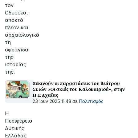
τον
Οδυσσέα,
αποκτά
πλέον και
αρχαιολογικά
τη
σφραγίδα
της
ιστορίας
της.
Ξεκινούν οι παραστάσεις του θεάτρου
Σκιών «Οι σκιές του Καλοκαιριού», στην
Π.Ε Αχαΐας
23 Ιουν 2025 11:48
σε
Πολιτισμός
Η
Περιφέρεια
Δυτικής
Ελλάδας