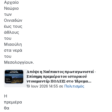
Αρχαίο
Νεώριο
των
Οινιαδών
έως τους
άθλους
του
Μιαούλη
στα νερά
του
Μεσολογγίου».
Απόψε η Ναύπακτος πρωταγωνιστεί -
Επίσημη πρεμιέρα του ιστορικού
ντοκιμαντέρ ΠΟΛΕΙΣ στο Ίδρυμα
Μπότσαρη
19 Ιουν 2026 14:55
σε
Πολιτισμός
Η
πρεμιέρα
θα