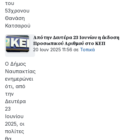
του
53χρονου
Θανάση
Κατσαρού
Από την Δευτέρα 23 Ιουνίου η έκδοση
Προσωπικού Αριθμού στο ΚΕΠ
20 Ιουν 2025 11:56
σε
Τοπικά
Ο Δήμος
Ναυπακτίας
ενημερώνει
ότι, από
την
Δευτέρα
23
Ιουνίου
2025, οι
πολίτες
θα