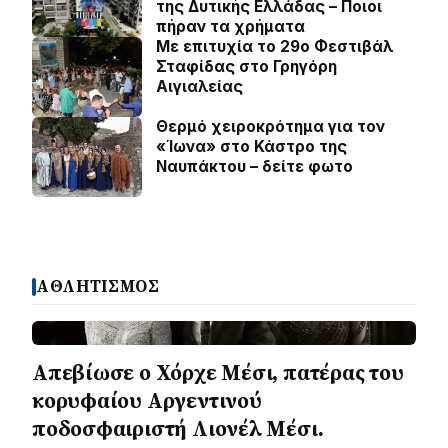
της Δυτικής Ελλάδας – Ποιοι
πήραν τα χρήματα
Με επιτυχία το 29ο Φεστιβάλ
Σταφίδας στο Γρηγόρη
Aιγιαλείας
Θερμό χειροκρότημα για τον
«Ίωνα» στο Κάστρο της
Ναυπάκτου – δείτε φωτο
ΑΘΛΗΤΙΣΜΟΣ
Απεβίωσε ο Χόρχε Μέσι, πατέρας του
κορυφαίου Αργεντινού
ποδοσφαιριστή Λιονέλ Μέσι.