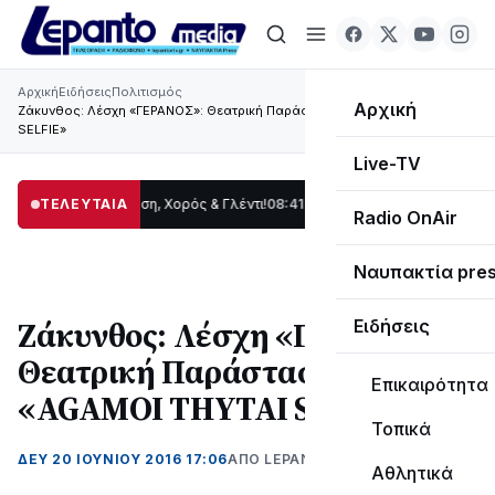
Αρχική
Ειδήσεις
Πολιτισμός
Αρχική
Ζάκυνθος: Λέσχη «ΓΕΡΑΝΟΣ»: Θεατρική Παράσταση «AGAMOI THYTAI
SELFIE»
Live-TV
ας: Παράδοση, Χορός & Γλέντι!
ΤΕΛΕΥΤΑΙΑ
08:41
ΤΟ ΠΑΡΤΥ ΣΥΝΕΧΙΖΕΤΑΙ…
19:47
Στο 
Radio OnAir
Ναυπακτία pre
Ζάκυνθος: Λέσχη «ΓΕΡΑΝΟΣ»:
Ειδήσεις
Θεατρική Παράσταση
Επικαιρότητα
«AGAMOI THYTAI SELFIE»
Τοπικά
ΔΕΥ 20 ΙΟΥΝΊΟΥ 2016 17:06
ΑΠΌ LEPANTO RTV
Αθλητικά