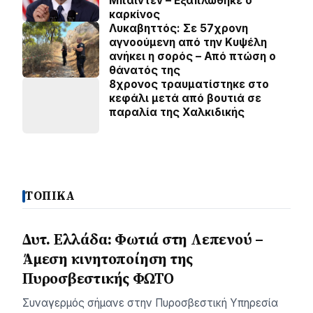
Μπάιντεν – Εξαπλώθηκε ο
καρκίνος
Λυκαβηττός: Σε 57χρονη
αγνοούμενη από την Κυψέλη
ανήκει η σορός – Από πτώση ο
θάνατός της
8χρονος τραυματίστηκε στο
κεφάλι μετά από βουτιά σε
παραλία της Χαλκιδικής
ΤΟΠΙΚΑ
Δυτ. Ελλάδα: Φωτιά στη Λεπενού –
Άμεση κινητοποίηση της
Πυροσβεστικής ΦΩΤΟ
Συναγερμός σήμανε στην Πυροσβεστική Υπηρεσία