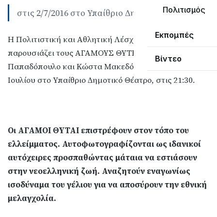
Πολιτισμός
στις 2/7/2016 στο Υπαίθριο Δημοτικό Θέατρο
Εκπομπές
Η Πολιτιστική και Αθλητική Λέσχη «ΓΕΡΑΝΟΣ»
παρουσιάζει τους ΑΓΑΜΟΥΣ ΘΥΤΕΣ και τους Σπύρο
Βίντεο
Παπαδόπουλο και Κώστα Μακεδόνα το Σάββατο 2
Ιουλίου στο Υπαίθριο Δημοτικό Θέατρο, στις 21:30.
Οι ΑΓΑΜΟΙ ΘΥΤΑΙ επιστρέφουν στον τόπο του
ελλείμματος. Αυτοφωτογραφίζονται ως ιδανικοί
αυτόχειρες προσπαθώντας μάταια να εστιάσουν
στην νεοελληνική ζωή. Αναζητούν εναγωνίως
ισοδύναμα του γέλιου για να αποσύρουν την εθνική
μελαγχολία.