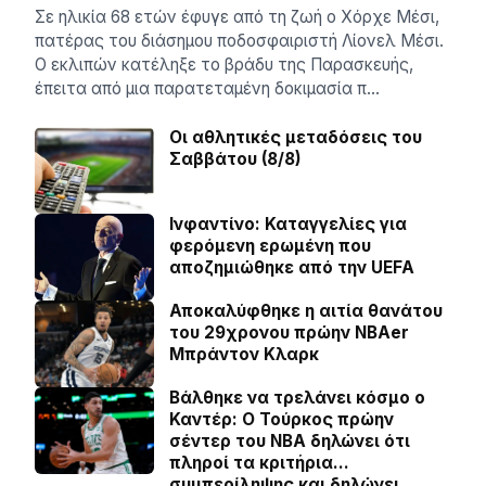
Σε ηλικία 68 ετών έφυγε από τη ζωή ο Χόρχε Μέσι,
πατέρας του διάσημου ποδοσφαιριστή Λίονελ Μέσι.
Ο εκλιπών κατέληξε το βράδυ της Παρασκευής,
έπειτα από μια παρατεταμένη δοκιμασία π…
Οι αθλητικές μεταδόσεις του
Σαββάτου (8/8)
Ινφαντίνο: Καταγγελίες για
φερόμενη ερωμένη που
αποζημιώθηκε από την UEFA
Αποκαλύφθηκε η αιτία θανάτου
του 29χρονου πρώην NBAer
Μπράντον Κλαρκ
Βάλθηκε να τρελάνει κόσμο ο
Καντέρ: Ο Τούρκος πρώην
σέντερ του NBA δηλώνει ότι
πληροί τα κριτήρια…
συμπερίληψης και δηλώνει