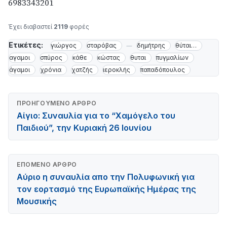
6983343201
Έχει διαβαστεί
2119
φορές
Ετικέτες:
γιώργος
σταρόβας
δημήτρης
θύται…
αγαμοι
σπύρος
κάθε
κώστας
θυται
πυγμαλίων
άγαμοι
χρόνια
χατζής
ιεροκλής
παπαδόπουλος
ΠΡΟΗΓΟΎΜΕΝΟ ΆΡΘΡΟ
Αίγιο: Συναυλία για το “Χαμόγελο του
Παιδιού”, την Κυριακή 26 Ιουνίου
ΕΠΌΜΕΝΟ ΆΡΘΡΟ
Αύριο η συναυλία απο την Πολυφωνική για
τον εορτασμό της Ευρωπαϊκής Ημέρας της
Μουσικής