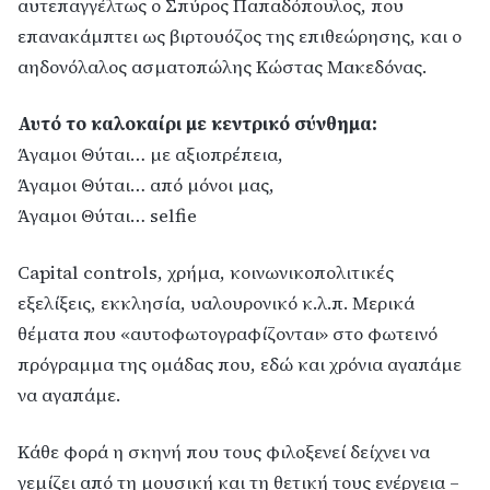
αυτεπαγγέλτως ο Σπύρος Παπαδόπουλος, που
επανακάμπτει ως βιρτουόζος της επιθεώρησης, και ο
αηδονόλαλος ασματοπώλης Κώστας Μακεδόνας.
Αυτό το καλοκαίρι με κεντρικό σύνθημα:
Άγαμοι Θύται… με αξιοπρέπεια,
Άγαμοι Θύται… από μόνοι μας,
Άγαμοι Θύται… selfie
Capital controls, χρήμα, κοινωνικοπολιτικές
εξελίξεις, εκκλησία, υαλουρονικό κ.λ.π. Μερικά
θέματα που «αυτοφωτογραφίζονται» στο φωτεινό
πρόγραμμα της ομάδας που, εδώ και χρόνια αγαπάμε
να αγαπάμε.
Κάθε φορά η σκηνή που τους φιλοξενεί δείχνει να
γεμίζει από τη μουσική και τη θετική τους ενέργεια –