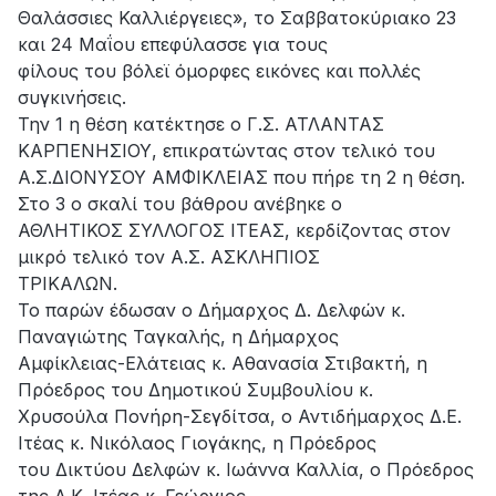
Θαλάσσιες Καλλιέργειες», το Σαββατοκύριακο 23
και 24 Μαΐου επεφύλασσε για τους
φίλους του βόλεϊ όμορφες εικόνες και πολλές
συγκινήσεις.
Την 1 η θέση κατέκτησε ο Γ.Σ. ΑΤΛΑΝΤΑΣ
ΚΑΡΠΕΝΗΣΙΟΥ, επικρατώντας στον τελικό του
Α.Σ.ΔΙΟΝΥΣΟΥ ΑΜΦΙΚΛΕΙΑΣ που πήρε τη 2 η θέση.
Στο 3 ο σκαλί του βάθρου ανέβηκε ο
ΑΘΛΗΤΙΚΟΣ ΣΥΛΛΟΓΟΣ ΙΤΕΑΣ, κερδίζοντας στον
μικρό τελικό τον Α.Σ. ΑΣΚΛΗΠΙΟΣ
ΤΡΙΚΑΛΩΝ.
Το παρών έδωσαν ο Δήμαρχος Δ. Δελφών κ.
Παναγιώτης Ταγκαλής, η Δήμαρχος
Αμφίκλειας-Ελάτειας κ. Αθανασία Στιβακτή, η
Πρόεδρος του Δημοτικού Συμβουλίου κ.
Χρυσούλα Πονήρη-Σεγδίτσα, ο Αντιδήμαρχος Δ.Ε.
Ιτέας κ. Νικόλαος Γιογάκης, η Πρόεδρος
του Δικτύου Δελφών κ. Ιωάννα Καλλία, ο Πρόεδρος
της Δ.Κ. Ιτέας κ. Γεώργιος