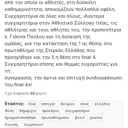
από την οποία οι αθλητές, στη δύσκολη
καθημερινότητα, αποκομίζουν πολλαπλά οφέλη.
Συγχαρητήρια σε όλες και όλους, ιδιαίτερα
συγχαρητήρια στον Αθλητικό Σύλλογο Ιτέας, τις
αθλήτριες και τους αθλητές του, την προπονήτρια
κ. Γιάννα Πούλου και τη διοίκηση της
ομάδας, για την κατάκτηση της 1 ης θέσης στο
πρωτάθλημα της Στερεάς Ελλάδας που
προηγήθηκε και την 3 η θέση στο final 4.
Συγχαρητήρια επίσης και θερμές ευχαριστίες για
τη
συνεργασία, την άρτια και επιτυχή συνδιοργάνωση
του final 4»!
Έχει διαβαστεί
88
φορές
Ετικέτες:
final
επιτυχία
δελφών
ιτέας
ελλάδας
θέση
δήμαρχος
πρόεδρος
συγχαρητήρια
πραγματοποιήθηκε
πρωταθλήματος
βόλεΐ
μεικτού
ένωσης
σωματείων