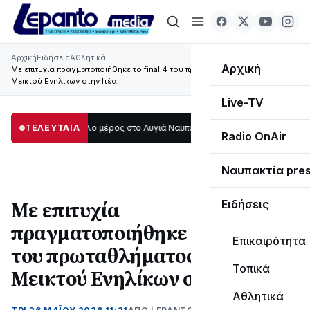
Αρχική
Ειδήσεις
Αθλητικά
Αρχική
Με επιτυχία πραγματοποιήθηκε το final 4 του πρωταθλήματος βόλεΐ
Μεικτού Ενηλίκων στην Ιτέα
Live-TV
 σκοτάδι μεγάλο μέρος στο Λυγιά Ναυπάκτου
ΤΕΛΕΥΤΑΙΑ
12:08
Σε τροχιά υλοποίησης η
Radio OnAir
Ναυπακτία pre
Με επιτυχία
Ειδήσεις
πραγματοποιήθηκε το final 4
Επικαιρότητα
του πρωταθλήματος βόλεΐ
Τοπικά
Μεικτού Ενηλίκων στην Ιτέα
Αθλητικά