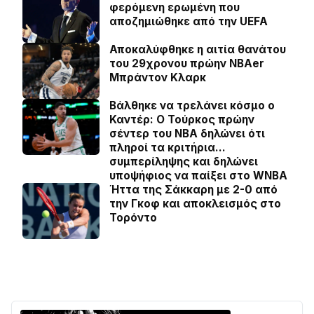
φερόμενη ερωμένη που
αποζημιώθηκε από την UEFA
Αποκαλύφθηκε η αιτία θανάτου
του 29χρονου πρώην NBAer
Μπράντον Κλαρκ
Βάλθηκε να τρελάνει κόσμο ο
Καντέρ: Ο Τούρκος πρώην
σέντερ του NBA δηλώνει ότι
πληροί τα κριτήρια…
συμπερίληψης και δηλώνει
υποψήφιος να παίξει στο WNBA
Ήττα της Σάκκαρη με 2-0 από
την Γκοφ και αποκλεισμός στο
Τορόντο