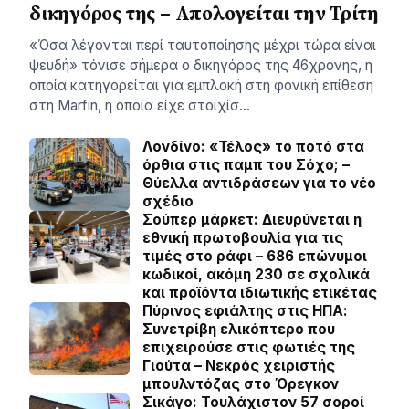
δικηγόρος της – Απολογείται την Τρίτη
«Όσα λέγονται περί ταυτοποίησης μέχρι τώρα είναι
ψευδή» τόνισε σήμερα ο δικηγόρος της 46χρονης, η
οποία κατηγορείται για εμπλοκή στη φονική επίθεση
στη Marfin, η οποία είχε στοιχίσ…
Λονδίνο: «Τέλος» το ποτό στα
όρθια στις παμπ του Σόχο; –
Θύελλα αντιδράσεων για το νέο
σχέδιο
Σούπερ μάρκετ: Διευρύνεται η
εθνική πρωτοβουλία για τις
τιμές στο ράφι – 686 επώνυμοι
κωδικοί, ακόμη 230 σε σχολικά
και προϊόντα ιδιωτικής ετικέτας
Πύρινος εφιάλτης στις ΗΠΑ:
Συνετρίβη ελικόπτερο που
επιχειρούσε στις φωτιές της
Γιούτα – Νεκρός χειριστής
μπουλντόζας στο Όρεγκον
Σικάγο: Τουλάχιστον 57 σοροί