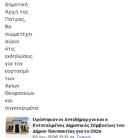
Δημοτική
Αρχή της
Πάτρας,
θα
συμμετέχει
αύριο
στις
εκδηλώσεις
για τον
εορτασμό
των
Αγίων
Θεοφανείων
και
συγκεκριμένα:
Ορίστηκαν οι Αντιδήμαρχοι και ο
Εντεταλμένος Δημοτικός Σύμβουλος του
Δήμου Ναυπακτίας για το 2026
02 Ιαν 2026 12:12
σε
Τοπικά