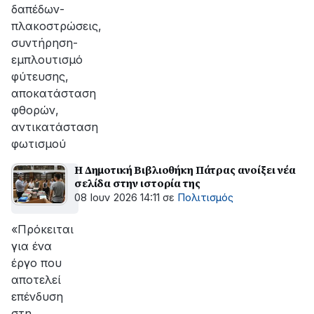
δαπέδων-
πλακοστρώσεις,
συντήρηση-
εμπλουτισμό
φύτευσης,
αποκατάσταση
φθορών,
αντικατάσταση
φωτισμού
Η Δημοτική Βιβλιοθήκη Πάτρας ανοίξει νέα
σελίδα στην ιστορία της
08 Ιουν 2026 14:11
σε
Πολιτισμός
«Πρόκειται
για ένα
έργο που
αποτελεί
επένδυση
στη