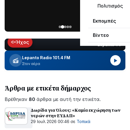
μεγάλο
Πολιτισμός
μέρος
Χωρίς
στο
Εκπομπές
ηλεκτροδότηση
Λυγιά
οι
Ναυπάκτου
Βίντεο
περιοχές
εδώ
Ήχος
Lepanto TV
LIVE
και
περίπου
Lepanto Radio 101.4 FM
▶
δύο
Στον αέρα
ώρες
–
Σε
Άρθρα με ετικέτα δήμαρχος
εξέλιξη
οι
Βρέθηκαν
εργασίες
80
άρθρα με αυτή την ετικέτα.
του
Δωρίδα για Όλους: «Καμία εκχώρηση των
ΔΕΔΔΗΕ
νερών στην ΕΥΔΑΠ»
για
29 Ιουλ 2026 00:46
σε
Τοπικά
την