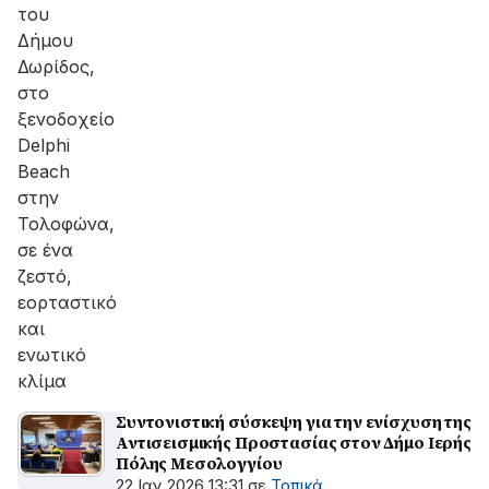
του
Δήμου
Δωρίδος,
στο
ξενοδοχείο
Delphi
Beach
στην
Τολοφώνα,
σε ένα
ζεστό,
εορταστικό
και
ενωτικό
κλίμα
Συντονιστική σύσκεψη για την ενίσχυση της
Αντισεισμικής Προστασίας στον Δήμο Ιερής
Πόλης Μεσολογγίου
22 Ιαν 2026 13:31
σε
Τοπικά