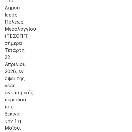
του
Δήμου
Ιεράς
Πόλεως
Μεσολογγίου
(ΤΕΣΟΠΠ)
σήμερα
Τετάρτη,
22
Απριλίου
2026, εν
όψει της
νέας
αντιπυρικής
περιόδου
που
ξεκινά
την 1 η
Μαΐου.