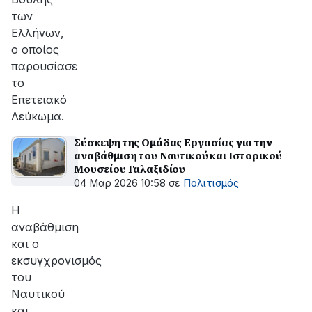
των
Ελλήνων,
ο οποίος
παρουσίασε
το
Επετειακό
Λεύκωμα.
Σύσκεψη της Ομάδας Εργασίας για την
αναβάθμιση του Ναυτικού και Ιστορικού
Μουσείου Γαλαξιδίου
04 Μαρ 2026 10:58
σε
Πολιτισμός
Η
αναβάθμιση
και ο
εκσυγχρονισμός
του
Ναυτικού
και