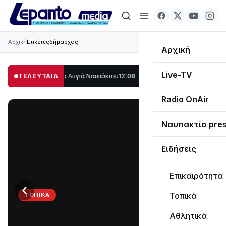
Αρχική
Ετικέτες
δήμαρχος
Αρχική
Live-TV
λο μέρος στο Λυγιά Ναυπάκτου
ΤΕΛΕΥΤΑΙΑ
12:08
Σε τροχιά υλοποίησης η Παράκαμψη τ
Radio OnAir
Ναυπακτία pre
Ειδήσεις
Επικαιρότητα
‹
›
Τοπικά
ΤΟΠΙΚΆ
Στο
Αθλητικά
σκοτάδι