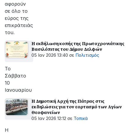
αφορούν
σε όλο το
εύρος της
επικράτειάς
του.
Η εκδήλωση κοπής της Πρωτοχρονιάτικης
Βασιλόπιτας του Δήμου Δελφών
05 Ιαν 2026 13:40
σε
Πολιτισμός
Το
Σάββατο
10
Ιανουαρίου
Η Δημοτική Αρχή της Πάτρας στις
εκδηλώσεις για τον εορτασμό των Αγίων
Θεοφανείων
05 Ιαν 2026 12:12
σε
Τοπικά
Η