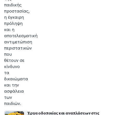
παιδικής
προστασίας,
η έγκαιρη
πρόληψη
και η
αποτελεσματική
αντιμετώπιση
περιστατικών
που
θέτουν σε
κίνδυνο
τα
δικαιώματα
και την
ασφάλεια
των
παιδιών.
Έργα οδοποιίας και αναπλάσεων στις