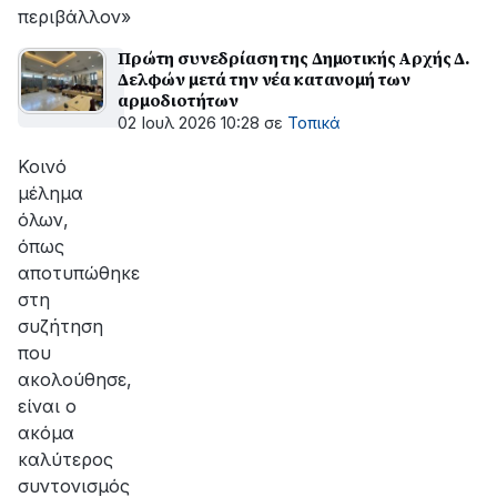
περιβάλλον»
Πρώτη συνεδρίαση της Δημοτικής Αρχής Δ.
Δελφών μετά την νέα κατανομή των
αρμοδιοτήτων
02 Ιουλ 2026 10:28
σε
Τοπικά
Κοινό
μέλημα
όλων,
όπως
αποτυπώθηκε
στη
συζήτηση
που
ακολούθησε,
είναι ο
ακόμα
καλύτερος
συντονισμός