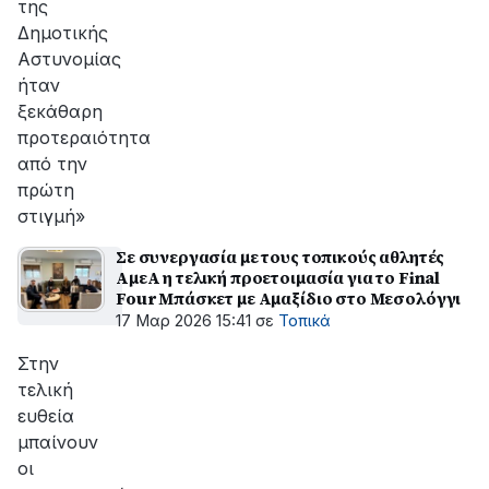
της
Δημοτικής
Αστυνομίας
ήταν
ξεκάθαρη
προτεραιότητα
από την
πρώτη
στιγμή»
Σε συνεργασία με τους τοπικούς αθλητές
ΑμεΑ η τελική προετοιμασία για το Final
Four Μπάσκετ με Αμαξίδιο στο Μεσολόγγι
17 Μαρ 2026 15:41
σε
Τοπικά
Στην
τελική
ευθεία
μπαίνουν
οι