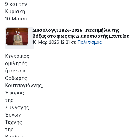
9 και την
Κυριακή
10 Μαΐου.
Μεσολόγγι 1826-2026: Τα κειμήλια της
δόξας στο φως της Διακοσιοστής Επετείου
16 Μαρ 2026 12:21
σε
Πολιτισμός
Κεντρικός
ομιλητής
ήταν ο κ.
Θοδωρής
Κουτσογιάννης,
Έφορος
της
Συλλογής
Έργων
Τέχνης
της
Βουλής