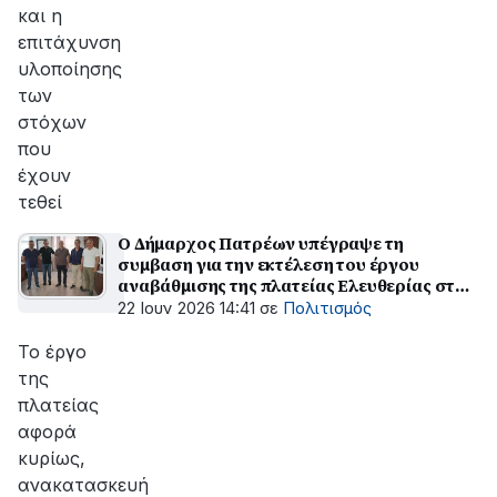
και η
επιτάχυνση
υλοποίησης
των
στόχων
που
έχουν
τεθεί
Ο Δήμαρχος Πατρέων υπέγραψε τη
συμβαση για την εκτέλεση του έργου
αναβάθμισης της πλατείας Ελευθερίας στα
Προσφυγικά
22 Ιουν 2026 14:41
σε
Πολιτισμός
Το έργο
της
πλατείας
αφορά
κυρίως,
ανακατασκευή