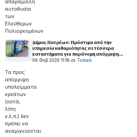
απαράμιλλη
αυτοθυσία
των
Ελεύθερων
Πολιορκημένων
Δήμος Πατρέων: Πρόστιμα από την
υπηρεσία καθαριότητας σε τέσσερα
καταστήματα για παράνομη απόρριψη
υπολειμμάτων κρέατος και απορριμμάτων
06 Φεβ 2026 11:18
σε
Τοπικά
Τα προς
απόρριψη
υπολείμματα
κρεάτων
(οστά,
λίπη
κ.λ.π.) δεν
πρέπει να
αναμιγνύονται