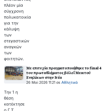
πλέον μία
σύγχρονη
πολυκατοικία
για την
κάλυψη
των
στεγαστικών
αναγκών
των
φοιτητών.
Με επιτυχία πραγματοποιήθηκε το final 4
του πρωταθλήματος βόλεΐ Μεικτού
Ενηλίκων στην Ιτέα
26 Μαϊ 2026 11:21
σε
Αθλητικά
Την 1 η
θέση
κατέκτησε
ο Γ.Σ.