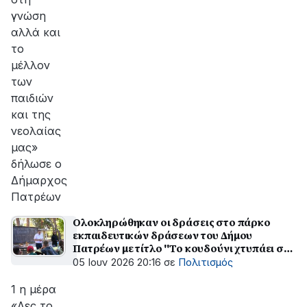
γνώση
αλλά και
το
μέλλον
των
παιδιών
και της
νεολαίας
μας»
δήλωσε ο
Δήμαρχος
Πατρέων
Ολοκληρώθηκαν οι δράσεις στο πάρκο
εκπαιδευτικών δράσεων του Δήμου
Πατρέων με τίτλο ''Το κουδούνι χτυπάει στη
φύση"
05 Ιουν 2026 20:16
σε
Πολιτισμός
1 η μέρα
«Δες το