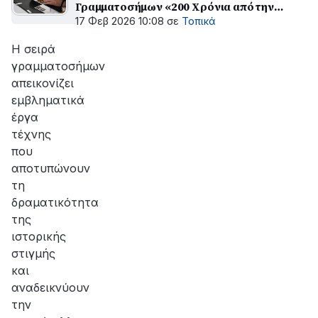
Γραμματοσήμων «200 Χρόνια από την
Έξοδο του Μεσολογγίου»
17 Φεβ 2026 10:08
σε
Τοπικά
Η σειρά
γραμματοσήμων
απεικονίζει
εμβληματικά
έργα
τέχνης
που
αποτυπώνουν
τη
δραματικότητα
της
ιστορικής
στιγμής
και
αναδεικνύουν
την