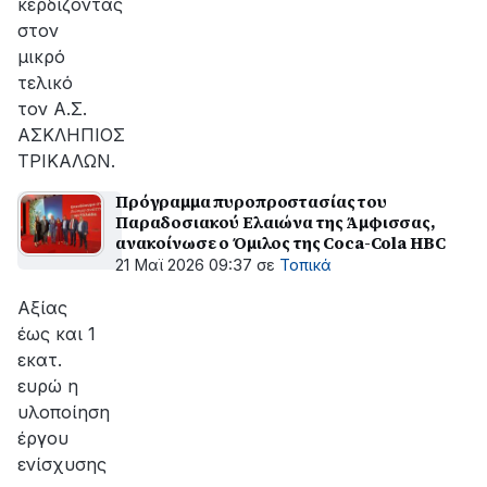
κερδίζοντας
στον
μικρό
τελικό
τον Α.Σ.
ΑΣΚΛΗΠΙΟΣ
ΤΡΙΚΑΛΩΝ.
Πρόγραμμα πυροπροστασίας του
Παραδοσιακού Ελαιώνα της Άμφισσας,
ανακοίνωσε ο Όμιλος της Coca-Cola HBC
21 Μαϊ 2026 09:37
σε
Τοπικά
Aξίας
έως και 1
εκατ.
ευρώ η
υλοποίηση
έργου
ενίσχυσης