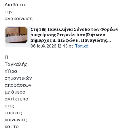
αποκατάσταση
Διαβάστε
της
την
βλάβης
ανακοίνωση
Στη 18η Πανελλήνια Σύνοδο των Φορέων
Διαχείρισης Στερεών Αποβλήτων ο
Δήμαρχος Δ. Δελφών κ. Παναγιώτης
Ταγκαλής
06 Ιουλ 2026 12:43
σε
Τοπικά
Π.
Ταγκαλής:
«Ώρα
σημαντικών
αποφάσεων
με άμεσο
αντίκτυπο
στις
τοπικές
κοινωνίες
και το