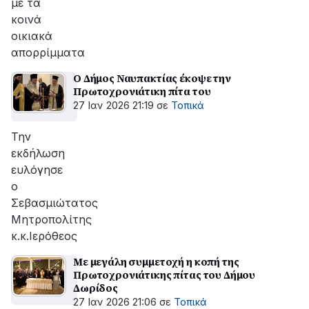
με τα
κοινά
οικιακά
απορρίμματα
Ο Δήμος Ναυπακτίας έκοψε την
Πρωτοχρονιάτικη πίτα του
27 Ιαν 2026 21:19
σε
Τοπικά
Την
εκδήλωση
ευλόγησε
ο
Σεβασμιώτατος
Μητροπολίτης
κ.κ.Ιερόθεος
Με μεγάλη συμμετοχή η κοπή της
Πρωτοχρονιάτικης πίτας του Δήμου
Δωρίδος
27 Ιαν 2026 21:06
σε
Τοπικά