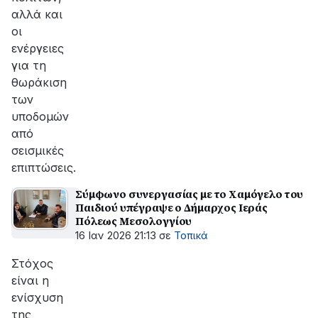
αλλά και
οι
ενέργειες
για τη
θωράκιση
των
υποδομών
από
σεισμικές
επιπτώσεις.
Σύμφωνο συνεργασίας με το Χαμόγελο του
Παιδιού υπέγραψε ο Δήμαρχος Ιεράς
Πόλεως Μεσολογγίου
16 Ιαν 2026 21:13
σε
Τοπικά
Στόχος
είναι η
ενίσχυση
της