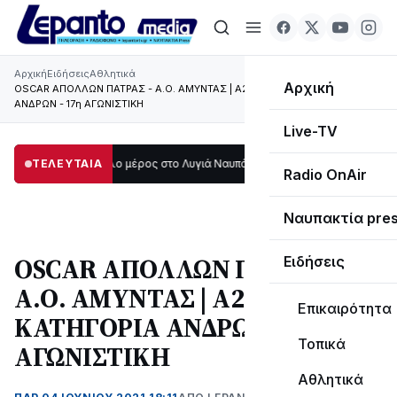
Αρχική
Ειδήσεις
Αθλητικά
Αρχική
OSCAR ΑΠΟΛΛΩΝ ΠΑΤΡΑΣ - Α.Ο. ΑΜΥΝΤΑΣ | Α2 ΕΘΝΙΚΗ ΚΑΤΗΓΟΡΙΑ
ΑΝΔΡΩΝ - 17η ΑΓΩΝΙΣΤΙΚΗ
Live-TV
σκοτάδι μεγάλο μέρος στο Λυγιά Ναυπάκτου
ΤΕΛΕΥΤΑΙΑ
12:08
Σε τροχιά υλοποίησης η
Radio OnAir
Ναυπακτία pre
OSCAR ΑΠΟΛΛΩΝ ΠΑΤΡΑΣ -
Ειδήσεις
Α.Ο. ΑΜΥΝΤΑΣ | Α2 ΕΘΝΙΚΗ
Επικαιρότητα
ΚΑΤΗΓΟΡΙΑ ΑΝΔΡΩΝ - 17η
Τοπικά
ΑΓΩΝΙΣΤΙΚΗ
Αθλητικά