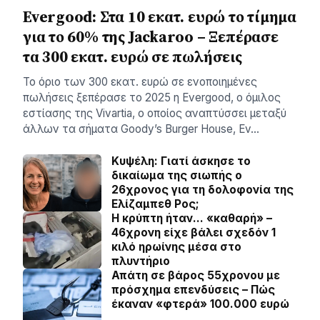
Evergood: Στα 10 εκατ. ευρώ το τίμημα
για το 60% της Jackaroo – Ξεπέρασε
τα 300 εκατ. ευρώ σε πωλήσεις
Το όριο των 300 εκατ. ευρώ σε ενοποιημένες
πωλήσεις ξεπέρασε το 2025 η Evergood, ο όμιλος
εστίασης της Vivartia, ο οποίος αναπτύσσει μεταξύ
άλλων τα σήματα Goody’s Burger House, Ev…
Κυψέλη: Γιατί άσκησε το
δικαίωμα της σιωπής ο
26χρονος για τη δολοφονία της
Ελίζαμπεθ Ρος;
Η κρύπτη ήταν… «καθαρή» –
46χρονη είχε βάλει σχεδόν 1
κιλό ηρωίνης μέσα στο
πλυντήριο
Απάτη σε βάρος 55χρονου με
πρόσχημα επενδύσεις – Πώς
έκαναν «φτερά» 100.000 ευρώ