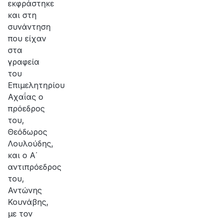
εκφράστηκε
και στη
συνάντηση
που είχαν
στα
γραφεία
του
Επιμελητηρίου
Αχαΐας ο
πρόεδρος
του,
Θεόδωρος
Λουλούδης,
και ο Α΄
αντιπρόεδρος
του,
Αντώνης
Κουνάβης,
με τον