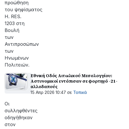
προώθηση
του ψηφίσματος
H. RES.
1203 στη
Βουλή
των
Αντιπροσώπων
των
Ηνωμένων
Πολιτειών.
Εθνική Οδός Αιτωλικού Μεσολογγίου:
Aστυνομικοί εντόπισαν σε φορτηγό -21-
αλλοδαπούς
15 Απρ 2026 10:47
σε
Τοπικά
Οι
συλληφθέντες
οδηγήθηκαν
στον