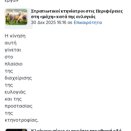
έργα»
Στρατιωτικοί κτηνίατροι στις Περιφέρειες
στη «μάχη» κατά της ευλογιάς
30 Δεκ 2025 16:16
σε
Επικαιρότητα
Η κίνηση
αυτή
γίνεται
στο
πλαίσιο
της
διαχείρισης
της
ευλογιάς
και της
προστασίας
της
κτηνοτροφίας.
Κλείνουν αύριο οι αγρότες την εθνική οδό