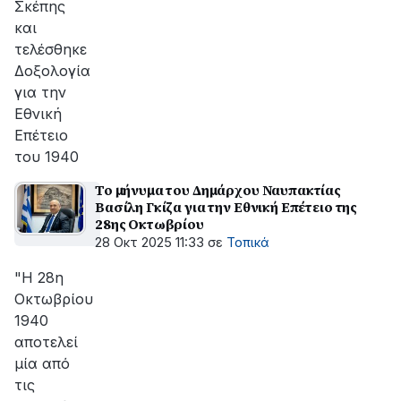
Σκέπης
και
τελέσθηκε
Δοξολογία
για την
Εθνική
Επέτειο
του 1940
Το μήνυμα του Δημάρχου Ναυπακτίας
Βασίλη Γκίζα για την Εθνική Επέτειο της
28ης Οκτωβρίου
28 Οκτ 2025 11:33
σε
Τοπικά
"Η 28η
Οκτωβρίου
1940
αποτελεί
μία από
τις