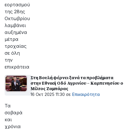
εορτασμού
της 28ης
Οκτωβρίου
λαμβάνει
αυξημένα
μέτρα
τροχαίας
σε όλη
την
επικράτεια
Στη Βουλή φέρνει ξανά τα προβλήματα
στην Εθνική Οδό Αγρινίου – Καρπενησίου ο
Μίλτος Ζαμπάρας
16 Οκτ 2025 11:30
σε
Επικαιρότητα
Τα
σοβαρά
και
χρόνια