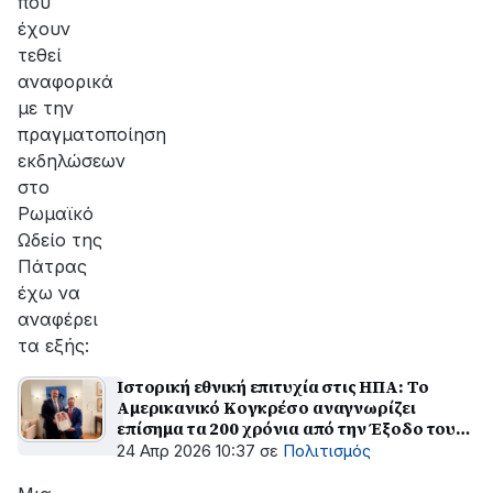
που
έχουν
τεθεί
αναφορικά
με την
πραγματοποίηση
εκδηλώσεων
στο
Ρωμαϊκό
Ωδείο της
Πάτρας
έχω να
αναφέρει
τα εξής:
Ιστορική εθνική επιτυχία στις ΗΠΑ: Το
Αμερικανικό Κογκρέσο αναγνωρίζει
επίσημα τα 200 χρόνια από την Έξοδο του
Μεσολογγίου – Επίτιμος Δημότης ο Γκας
24 Απρ 2026 10:37
σε
Πολιτισμός
Μπιλιράκης