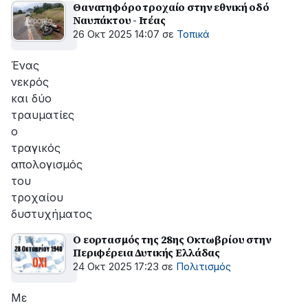
Θανατηφόρο τροχαίο στην εθνική οδό
Ναυπάκτου - Ιτέας
26 Οκτ 2025 14:07
σε
Τοπικά
Ένας
νεκρός
και δύο
τραυματίες
ο
τραγικός
απολογισμός
του
τροχαίου
δυστυχήματος
Ο εορτασμός της 28ης Οκτωβρίου στην
Περιφέρεια Δυτικής Ελλάδας
24 Οκτ 2025 17:23
σε
Πολιτισμός
Με