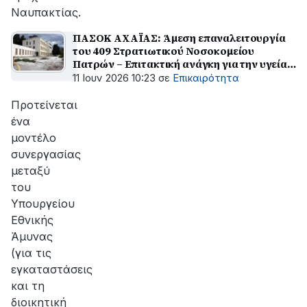
Ναυπακτίας.
ΠΑΣΟΚ ΑΧΑΪΑΣ: Άμεση επαναλειτουργία
του 409 Στρατιωτικού Νοσοκομείου
Πατρών – Επιτακτική ανάγκη για την υγεία
και την ασφάλεια της Δυτικής Ελλάδας
11 Ιουν 2026 10:23
σε
Επικαιρότητα
Προτείνεται
ένα
μοντέλο
συνεργασίας
μεταξύ
του
Υπουργείου
Εθνικής
Άμυνας
(για τις
εγκαταστάσεις
και τη
διοικητική