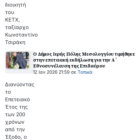
διοικητή
του
ΚΕΤΧ,
ταξίαρχο
Κωνσταντίνο
Τσιράκη
Ο Δήμος Ιερής Πόλης Μεσολογγίου τιμήθηκε
στην επετειακή εκδήλωση για την Α΄
Εθνοσυνέλευση της Επιδαύρου
12 Ιαν 2026 21:59
σε
Τοπικά
Διανύοντας
το
Επετειακό
Έτος της
των 200
χρόνων
από την
Έξοδο, ο