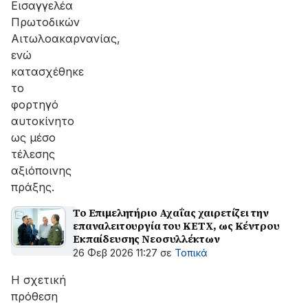
Εισαγγελέα
Πρωτοδικών
Αιτωλοακαρνανίας,
ενώ
κατασχέθηκε
το
φορτηγό
αυτοκίνητο
ως μέσο
τέλεσης
αξιόποινης
πράξης.
Το Επιμελητήριο Αχαΐας χαιρετίζει την
επαναλειτουργία του ΚΕΤΧ, ως Κέντρου
Εκπαίδευσης Νεοσυλλέκτων
26 Φεβ 2026 11:27
σε
Τοπικά
H σχετική
πρόθεση