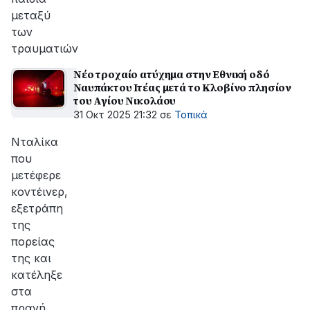
μεταξύ
των
τραυματιών
Νέο τροχαίο ατύχημα στην Εθνική οδό
Ναυπάκτου Ιτέας μετά το Κλοβίνο πλησίον
του Αγίου Νικολάου
31 Οκτ 2025 21:32
σε
Τοπικά
Νταλίκα
που
μετέφερε
κοντέινερ,
εξετράπη
της
πορείας
της και
κατέληξε
στα
πρανή