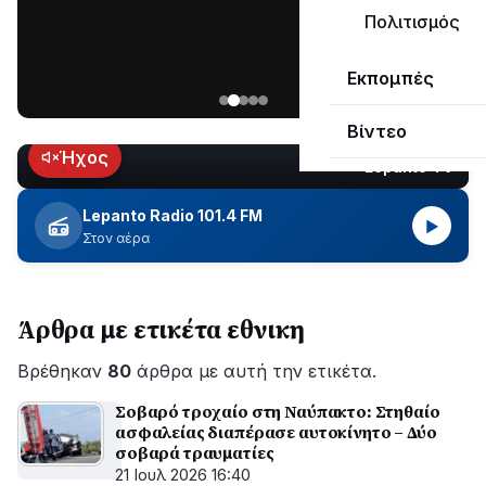
μεγάλο
Πολιτισμός
μέρος
Χωρίς
στο
Εκπομπές
ηλεκτροδότηση
Λυγιά
οι
Ναυπάκτου
Βίντεο
περιοχές
εδώ
Ήχος
Lepanto TV
LIVE
και
περίπου
Lepanto Radio 101.4 FM
▶
δύο
Στον αέρα
ώρες
–
Σε
Άρθρα με ετικέτα εθνικη
εξέλιξη
οι
Βρέθηκαν
εργασίες
80
άρθρα με αυτή την ετικέτα.
του
Σοβαρό τροχαίο στη Ναύπακτο: Στηθαίο
ΔΕΔΔΗΕ
ασφαλείας διαπέρασε αυτοκίνητο – Δύο
για
σοβαρά τραυματίες
την
21 Ιουλ 2026 16:40