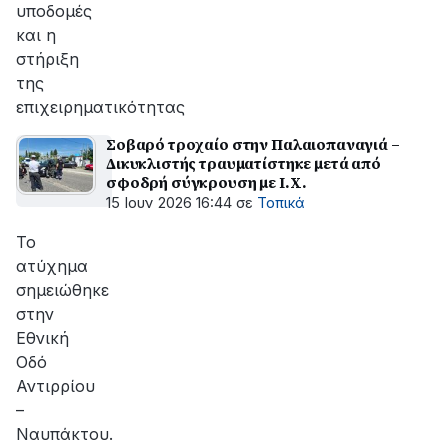
υποδομές
και η
στήριξη
της
επιχειρηματικότητας
Σοβαρό τροχαίο στην Παλαιοπαναγιά –
Δικυκλιστής τραυματίστηκε μετά από
σφοδρή σύγκρουση με Ι.Χ.
15 Ιουν 2026 16:44
σε
Τοπικά
Το
ατύχημα
σημειώθηκε
στην
Εθνική
Οδό
Αντιρρίου
–
Ναυπάκτου.