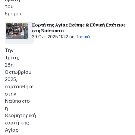
του
δρόμου
Εορτή της Αγίας Σκέπης & Εθνική Επέτειος
στη Ναύπακτο
29 Οκτ 2025 11:22
σε
Τοπικά
Την
Τρίτη,
28η
Οκτωβρίου
2025,
εορτάσθηκε
στην
Ναύπακτο
η
Θεομητορική
εορτή της
Αγίας