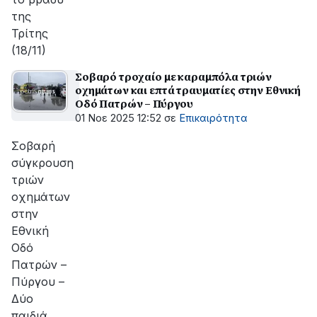
της
Τρίτης
(18/11)
Σοβαρό τροχαίο με καραμπόλα τριών
οχημάτων και επτά τραυματίες στην Εθνική
Οδό Πατρών – Πύργου
01 Νοε 2025 12:52
σε
Επικαιρότητα
Σοβαρή
σύγκρουση
τριών
οχημάτων
στην
Εθνική
Οδό
Πατρών –
Πύργου –
Δύο
παιδιά