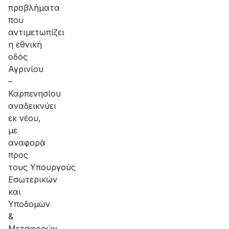
προβλήματα
που
αντιμετωπίζει
η εθνική
οδός
Αγρινίου
–
Καρπενησίου
αναδεικνύει
εκ νέου,
με
αναφορά
προς
τους Υπουργούς
Εσωτερικών
και
Υποδομών
&
Μεταφορών,