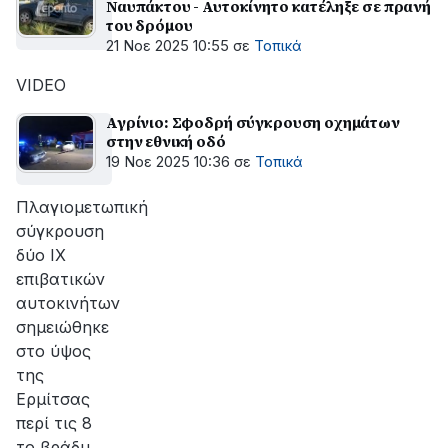
Ναυπάκτου - Αυτοκίνητο κατέληξε σε πρανή
του δρόμου
21 Νοε 2025 10:55
σε
Τοπικά
VIDEO
Αγρίνιο: Σφοδρή σύγκρουση οχημάτων
στην εθνική οδό
19 Νοε 2025 10:36
σε
Τοπικά
Πλαγιομετωπική
σύγκρουση
δύο ΙΧ
επιβατικών
αυτοκινήτων
σημειώθηκε
στο ύψος
της
Ερμίτσας
περί τις 8
το βράδυ