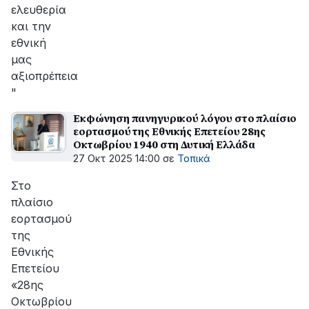
ελευθερία
και την
εθνική
μας
αξιοπρέπεια
"
Εκφώνηση πανηγυρικού λόγου στο πλαίσιο
εορτασμού της Εθνικής Επετείου 28ης
Οκτωβρίου 1940 στη Δυτική Ελλάδα
27 Οκτ 2025 14:00
σε
Τοπικά
Στο
πλαίσιο
εορτασμού
της
Εθνικής
Επετείου
«28ης
Οκτωβρίου