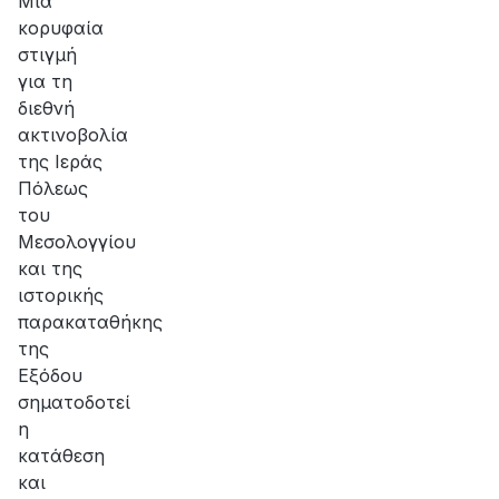
Μια
κορυφαία
στιγμή
για τη
διεθνή
ακτινοβολία
της Ιεράς
Πόλεως
του
Μεσολογγίου
και της
ιστορικής
παρακαταθήκης
της
Εξόδου
σηματοδοτεί
η
κατάθεση
και