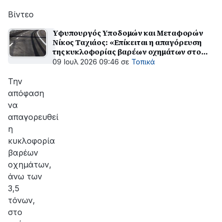
αποκατάσταση
της
Βίντεο
βλάβης
Υφυπουργός Υποδομών και Μεταφορών
Νίκος Ταχιάος: «Επίκειται η απαγόρευση
της κυκλοφορίας βαρέων οχημάτων στο
παράπλευρο δίκτυο του Πάτρα – Πύργος»
09 Ιουλ 2026 09:46
σε
Τοπικά
Την
απόφαση
να
απαγορευθεί
η
κυκλοφορία
βαρέων
οχημάτων,
άνω των
3,5
τόνων,
στο