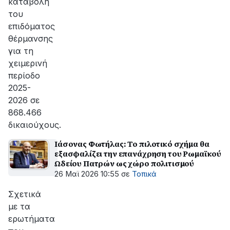
καταβολή
του
επιδόματος
θέρμανσης
για τη
χειμερινή
περίοδο
2025-
2026 σε
868.466
δικαιούχους.
Ιάσονας Φωτήλας: Το πιλοτικό σχήμα θα
εξασφαλίζει την επανάχρηση του Ρωμαϊκού
Ωδείου Πατρών ως χώρο πολιτισμού
26 Μαϊ 2026 10:55
σε
Τοπικά
Σχετικά
με τα
ερωτήματα