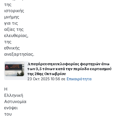
της
ιστορικής
μνήμης
για τις
αξίες της
ελευθερίας,
της
εθνικής
ανεξαρτησίας.
Απαγόρευση κυκλοφορίας φορτηγών άνω
των 3,5 τόνων κατά την περίοδο εορτασμού
της 28ης Οκτωβρίου
23 Οκτ 2025 10:56
σε
Επικαιρότητα
Η
Ελληνική
Αστυνομία
ενόψει
του