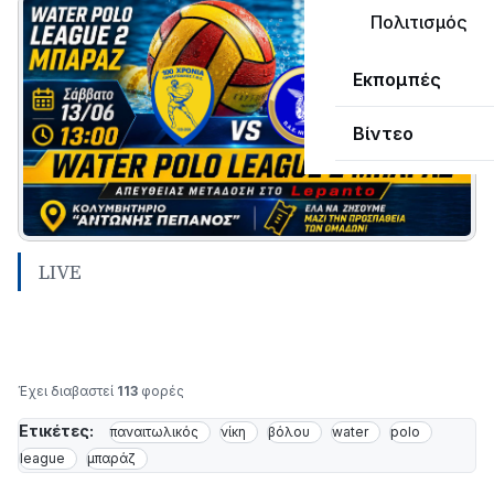
Πολιτισμός
Εκπομπές
Βίντεο
LIVE
Έχει διαβαστεί
113
φορές
Ετικέτες:
παναιτωλικός
νίκη
βόλου
water
polo
league
μπαράζ