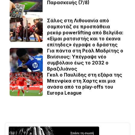
Παρασκευής (7/8)
Σάλος στη Λιθουανία από
σαμποτάζ σε προσπάθεια
ρεκόρ powerlifting από Βελγίδα:
«Είμαι ρατσιστής και το έκανα
επίτηδες» έγραψε ο δράστης
Για πάντα στη Ρεάλ Μαδρίτης ο
Βινίσιους: Yπέγραψε νέο
συμβόλαιο έως το 2032 ο
Βραζιλιάνος
Γκολ ο Παυλίδης στη εξάρα της
Μπενφίκα στη Χαρτς και μια
ανάσα από τα play-offs του
Europa League