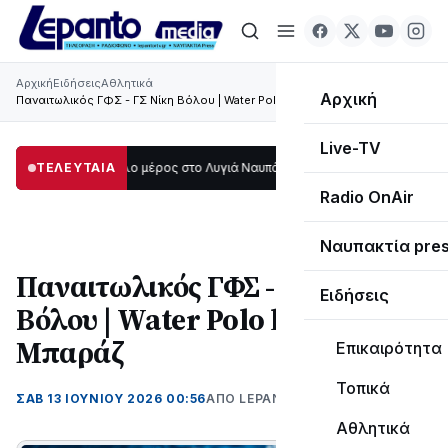
Αρχική
Ειδήσεις
Αθλητικά
Αρχική
Παναιτωλικός ΓΦΣ - ΓΣ Νίκη Βόλου | Water Polo league 2 Μπαράζ
Live-TV
σκοτάδι μεγάλο μέρος στο Λυγιά Ναυπάκτου
ΤΕΛΕΥΤΑΙΑ
12:08
Σε τροχιά υλοποίησης η
Radio OnAir
Ναυπακτία pre
Παναιτωλικός ΓΦΣ - ΓΣ Νίκη
Ειδήσεις
Βόλου | Water Polo league 2
Μπαράζ
Επικαιρότητα
Τοπικά
ΣΑΒ 13 ΙΟΥΝΊΟΥ 2026 00:56
ΑΠΌ LEPANTO RTV
Αθλητικά