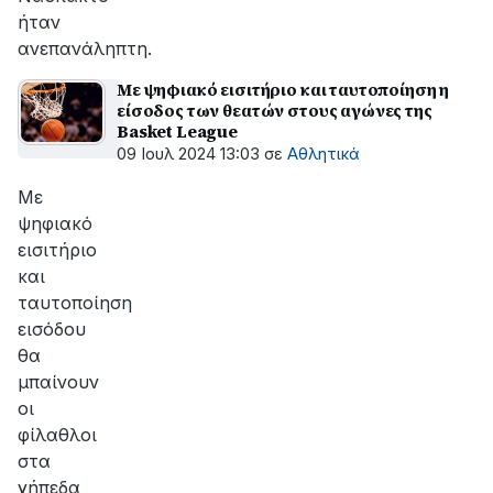
ήταν
ανεπανάληπτη.
Με ψηφιακό εισιτήριο και ταυτοποίηση η
είσοδος των θεατών στους αγώνες της
Basket League
09 Ιουλ 2024 13:03
σε
Αθλητικά
Με
ψηφιακό
εισιτήριο
και
ταυτοποίηση
εισόδου
θα
μπαίνουν
οι
φίλαθλοι
στα
γήπεδα