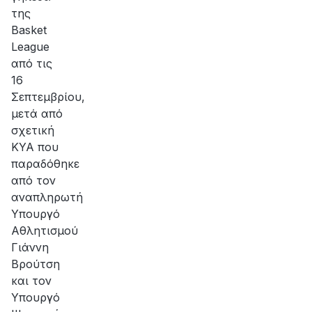
της
Basket
League
από τις
16
Σεπτεμβρίου,
μετά από
σχετική
ΚΥΑ που
παραδόθηκε
από τον
αναπληρωτή
Υπουργό
Αθλητισμού
Γιάννη
Βρούτση
και τον
Υπουργό