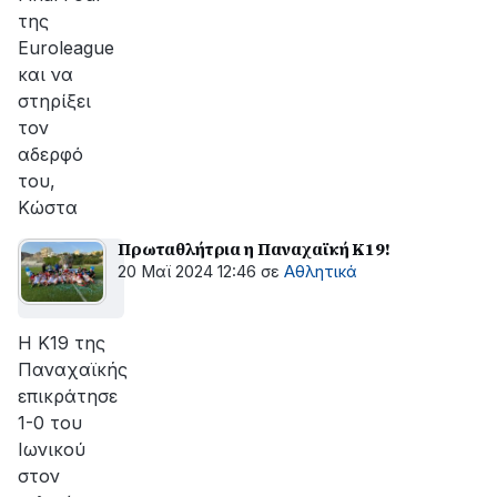
της
Euroleague
και να
στηρίξει
τον
αδερφό
του,
Κώστα
Πρωταθλήτρια η Παναχαϊκή Κ19!
20 Μαϊ 2024 12:46
σε
Αθλητικά
Η Κ19 της
Παναχαϊκής
επικράτησε
1-0 του
Ιωνικού
στον