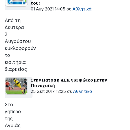
του!
01 Αυγ 2021 14:05
σε
Αθλητικά
Από τη
Δευτέρα
2
Αυγούστου
κυκλοφορούν
τα
εισιτήρια
διαρκείας
Στην Πάτρα η ΑΕΚ για φιλικό με την
Παναχαϊκή
25 Σεπ 2017 12:25
σε
Αθλητικά
Στο
γήπεδο
της
Αγυιάς