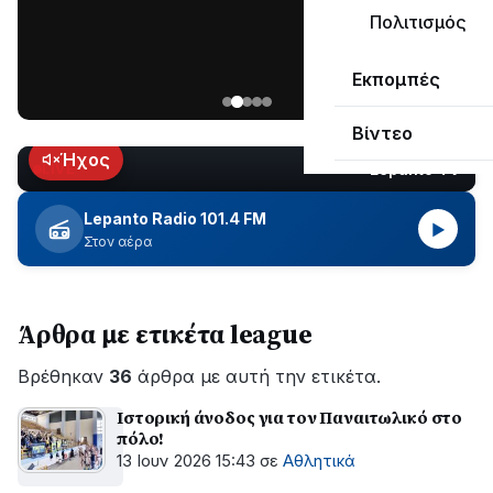
μεγάλο
Πολιτισμός
μέρος
Χωρίς
στο
Εκπομπές
ηλεκτροδότηση
Λυγιά
οι
Ναυπάκτου
Βίντεο
περιοχές
εδώ
Ήχος
Lepanto TV
LIVE
και
περίπου
Lepanto Radio 101.4 FM
▶
δύο
Στον αέρα
ώρες
–
Σε
Άρθρα με ετικέτα league
εξέλιξη
οι
Βρέθηκαν
εργασίες
36
άρθρα με αυτή την ετικέτα.
του
Ιστορική άνοδος για τον Παναιτωλικό στο
ΔΕΔΔΗΕ
πόλο!
για
13 Ιουν 2026 15:43
σε
Αθλητικά
την