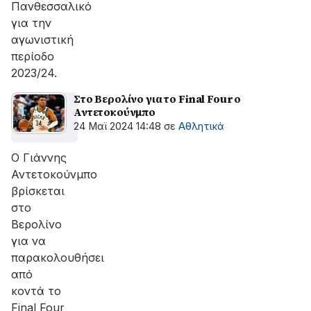
Πανθεσσαλικό
για την
αγωνιστική
περίοδο
2023/24.
Στο Βερολίνο για το Final Four ο
Αντετοκούνμπο
24 Μαϊ 2024 14:48
σε
Αθλητικά
Ο Γιάννης
Αντετοκούνμπο
βρίσκεται
στο
Βερολίνο
για να
παρακολουθήσει
από
κοντά το
Final Four