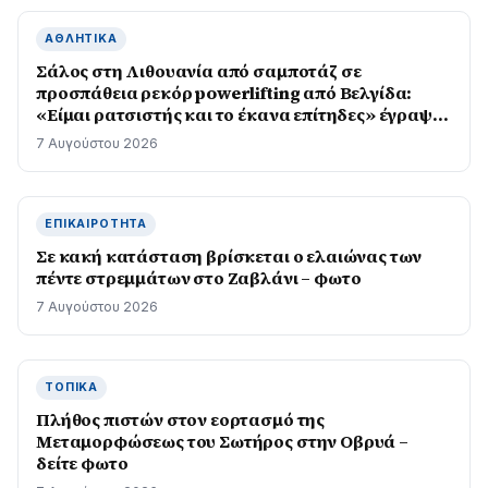
ΑΘΛΗΤΙΚΆ
Σάλος στη Λιθουανία από σαμποτάζ σε
προσπάθεια ρεκόρ powerlifting από Βελγίδα:
«Είμαι ρατσιστής και το έκανα επίτηδες» έγραψε
ο δράστης
7 Αυγούστου 2026
ΕΠΙΚΑΙΡΌΤΗΤΑ
Σε κακή κατάσταση βρίσκεται ο ελαιώνας των
πέντε στρεμμάτων στο Ζαβλάνι – φωτο
7 Αυγούστου 2026
ΤΟΠΙΚΆ
Πλήθος πιστών στον εορτασμό της
Μεταμορφώσεως του Σωτήρος στην Οβρυά –
δείτε φωτο