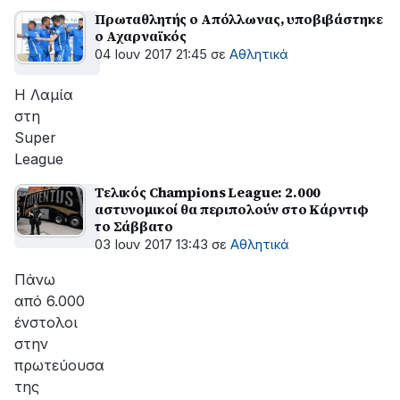
Πρωταθλητής ο Απόλλωνας, υποβιβάστηκε
ο Αχαρναϊκός
04 Ιουν 2017 21:45
σε
Αθλητικά
Η Λαμία
στη
Super
League
Τελικός Champions League: 2.000
αστυνομικοί θα περιπολούν στο Κάρντιφ
το Σάββατο
03 Ιουν 2017 13:43
σε
Αθλητικά
Πάνω
από 6.000
ένστολοι
στην
πρωτεύουσα
της