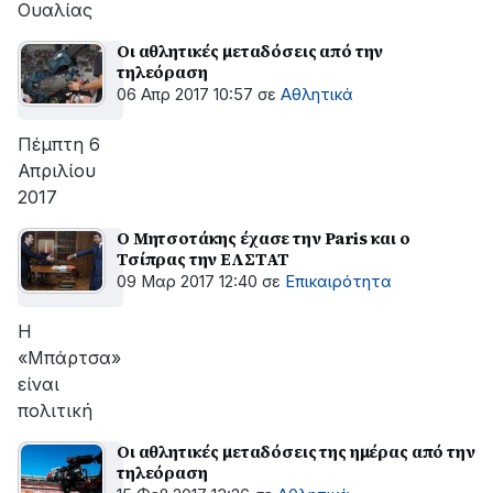
Ουαλίας
Οι αθλητικές μεταδόσεις από την
τηλεόραση
06 Απρ 2017 10:57
σε
Αθλητικά
Πέμπτη 6
Απριλίου
2017
Ο Μητσοτάκης έχασε την Paris και ο
Τσίπρας την ΕΛΣΤΑΤ
09 Μαρ 2017 12:40
σε
Επικαιρότητα
H
«Μπάρτσα»
είναι
πολιτική
Οι αθλητικές μεταδόσεις της ημέρας από την
τηλεόραση