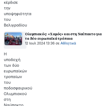
κέρδισε
την
υποψηφιότητα
του
Βελιγραδίου
Ολυμπιακός: «Χαμός» και στη Ναύπακτο για
τα δύο ευρωπαϊκά τρόπαια
12 Ιουλ 2024 13:36
σε
Αθλητικά
Η
υποδοχή
των δύο
ευρωπαϊκών
τροπαίων
του
ποδοσφαιρικού
Ολυμπιακού
στη
Ναύπακτο