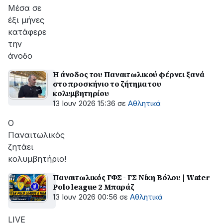
αποκατάσταση
Μέσα σε
της
έξι μήνες
βλάβης
κατάφερε
την
άνοδο
Η άνοδος του Παναιτωλικού φέρνει ξανά
στο προσκήνιο το ζήτημα του
κολυμβητηρίου
13 Ιουν 2026 15:36
σε
Αθλητικά
Ο
Παναιτωλικός
ζητάει
κολυμβητήριο!
Παναιτωλικός ΓΦΣ - ΓΣ Νίκη Βόλου | Water
Polo league 2 Μπαράζ
13 Ιουν 2026 00:56
σε
Αθλητικά
LIVE