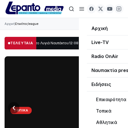
Αρχική
Ετικέτες
league
Αρχική
Live-TV
άλο μέρος στο Λυγιά Ναυπάκτου
ΤΕΛΕΥΤΑΙΑ
12:08
Σε τροχιά υλοποίησης η Παράκαμψη 
Radio OnAir
Ναυπακτία pre
Ειδήσεις
Επικαιρότητα
‹
›
Τοπικά
ΤΟΠΙΚΆ
Στο
Αθλητικά
σκοτάδι