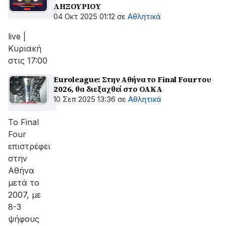
ΛΗΞΟΥΡΙΟΥ
04 Οκτ 2025 01:12
σε
Αθλητικά
live |
Kυριακή
στις 17:00
Euroleague: Στην Αθήνα το Final Four του
2026, θα διεξαχθεί στο ΟΑΚΑ
10 Σεπ 2025 13:36
σε
Αθλητικά
Το Final
Four
επιστρέφει
στην
Αθήνα
μετά το
2007, με
8-3
ψήφους