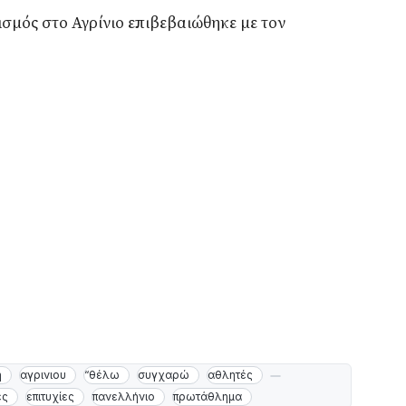
ισμός στο Αγρίνιο επιβεβαιώθηκε με τον
η
αγρινιου
“θέλω
συγχαρώ
αθλητές
ες
επιτυχίες
πανελλήνιο
πρωτάθλημα