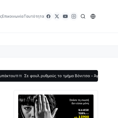
ς
Επικοινωνία
Ταυτότητα
Σε φουλ ρυθμούς το τμήμα Βόνιτσα – Άγιος Νικόλαος | Αυτοψί