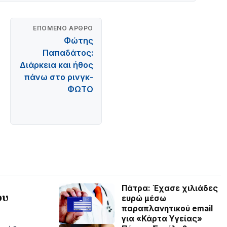
ΕΠΌΜΕΝΟ ΆΡΘΡΟ
Φώτης
Παπαδάτος:
Διάρκεια και ήθος
πάνω στο ρινγκ-
ΦΩΤΟ
Πάτρα: Έχασε χιλιάδες
ου
ευρώ μέσω
παραπλανητικού email
για «Κάρτα Υγείας»