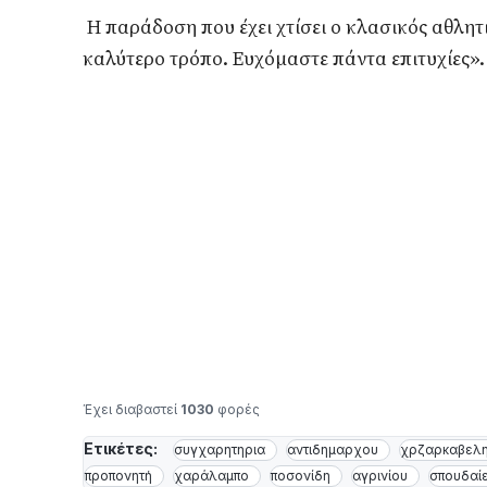
Η παράδοση που έχει χτίσει ο κλασικός αθλητ
καλύτερο τρόπο. Ευχόμαστε πάντα επιτυχίες».
Έχει διαβαστεί
1030
φορές
Ετικέτες:
συγχαρητηρια
αντιδημαρχου
χρζαρκαβελ
προπονητή
χαράλαμπο
ποσονίδη
αγρινίου
σπουδαί