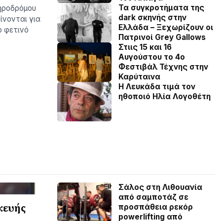
Τα συγκροτήματα της
ηροδρόμου
dark σκηνής στην
ίνονται για
Ελλάδα – Ξεχωρίζουν οι
ο φετινό
Πατρινοί Grey Gallows
Στιις 15 και 16
Αυγούστου το 4ο
Φεστιβάλ Τέχνης στην
Καρύταινα
Η Λευκάδα τιμά τον
ηθοποιό Ηλία Λογοθέτη
Σάλος στη Λιθουανία
από σαμποτάζ σε
κευής
προσπάθεια ρεκόρ
powerlifting από