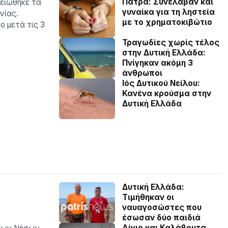
Πάτρα: Συνέλαβαν και
ειώθηκε τα
γυναίκα για τη ληστεία
νίας.
με το χρηματοκιβώτιο
ο μετά τις 3
Τραγωδίες χωρίς τέλος
στην Δυτική Ελλάδα:
Πνίγηκαν ακόμη 3
άνθρωποι
Ιός Δυτικού Νείλου:
Κανένα κρούσμα στην
Δυτική Ελλάδα
Δυτική Ελλάδα:
Τιµήθηκαν οι
ναυαγοσώστες που
έσωσαν δύο παιδιά
Αίγιο και Καλάβρυτα