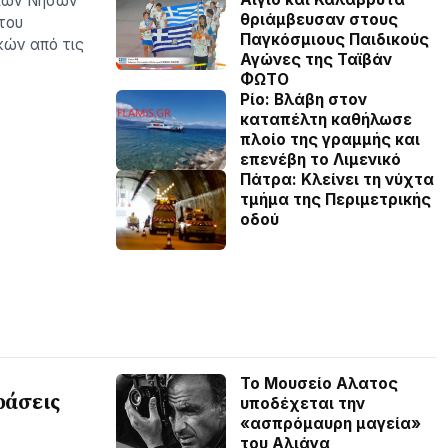
νίων Νήσων
θριάμβευσαν στους
του
Παγκόσμιους Παιδικούς
κών από τις
Αγώνες της Ταϊβάν
ΦΩΤΟ
Ρίο: Βλάβη στον
καταπέλτη καθήλωσε
πλοίο της γραμμής και
επενέβη το Λιμενικό
Πάτρα: Κλείνει τη νύχτα
τμήμα της Περιμετρικής
οδού
Το Μουσείο Αλατος
ράσεις
υποδέχεται την
«ασπρόμαυρη μαγεία»
του Αλιάγα