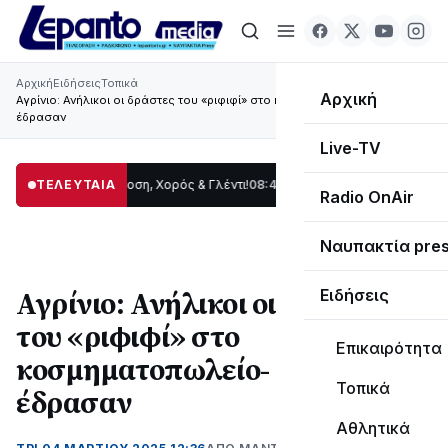
Αρχική
Ειδήσεις
Τοπικά
Αρχική
Αγρίνιο: Ανήλικοι οι δράστες του «ριφιφί» στο κοσμηματοπωλείο- Πώς
έδρασαν
Live-TV
ωρίδας: Παράδοση, Χορός & Γλέντι!
ΤΕΛΕΥΤΑΙΑ
08:41
ΤΟ ΠΑΡΤΥ ΣΥΝΕΧΙΖΕΤΑΙ…
19:47
Radio OnAir
Ναυπακτία pre
Αγρίνιο: Ανήλικοι οι δράστες
Ειδήσεις
του «ριφιφί» στο
Επικαιρότητα
κοσμηματοπωλείο- Πώς
Τοπικά
έδρασαν
Αθλητικά