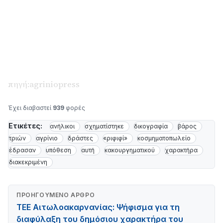
πηγή:agriniopress
Έχει διαβαστεί
939
φορές
Ετικέτες:
ανήλικοι
σχηματίστηκε
δικογραφία
βάρος
τριών
αγρίνιο
δράστες
«ριφιφί»
κοσμηματοπωλείο
έδρασαν
υπόθεση
αυτή
κακουργηματικού
χαρακτήρα
διακεκριμένη
ΠΡΟΗΓΟΎΜΕΝΟ ΆΡΘΡΟ
ΤΕΕ Αιτωλοακαρνανίας: Ψήφισμα για τη
διαφύλαξη του δημόσιου χαρακτήρα του