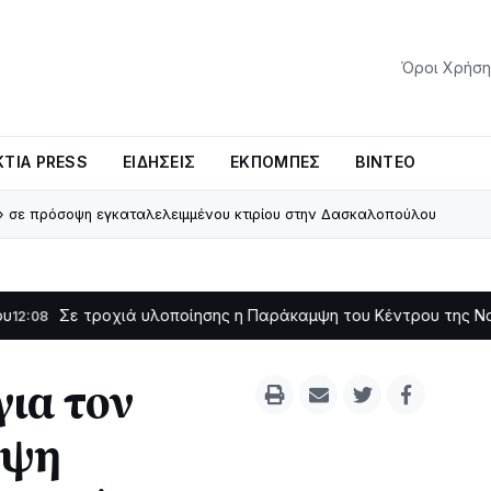
Όροι Χρήση
ΤΊΑ PRESS
ΕΙΔΉΣΕΙΣ
ΕΚΠΟΜΠΈΣ
ΒΊΝΤΕΟ
» σε πρόσοψη εγκαταλελειμμένου κτιρίου στην Δασκαλοπούλου
ροχιά υλοποίησης η Παράκαμψη του Κέντρου της Ναυπάκτου
11:1
για τον
οψη