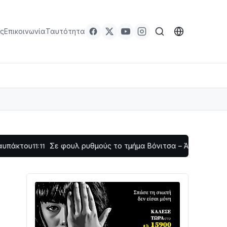
ς
Επικοινωνία
Ταυτότητα
Σε φουλ ρυθμούς το τμήμα Βόνιτσα – Άγιος Νικόλαος | Αυτο
1