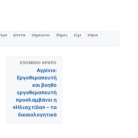
θέμα
γίνεται
σημειώνει
δήμος
είχε
κτίρια
ΕΠΌΜΕΝΟ ΆΡΘΡΟ
Αγρίνιο:
Εργοθεραπευτή
και βοηθό
εργοθεραπευτή
προσλαμβάνει η
«Ηλιαχτίδα» – τα
δικαιολογητικά