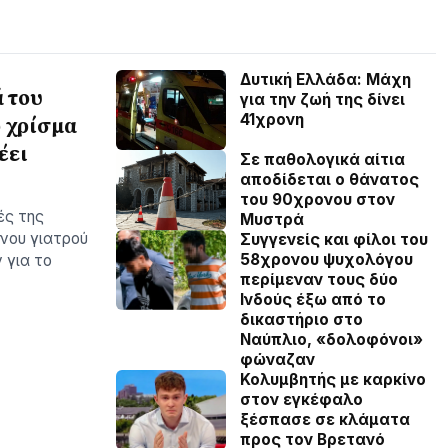
Δυτική Ελλάδα: Μάχη
ά του
για την ζωή της δίνει
41χρονη
ο χρίσμα
έει
Σε παθολογικά αίτια
αποδίδεται ο θάνατος
του 90χρονου στον
ές της
Μυστρά
άνου γιατρού
Συγγενείς και φίλοι του
58χρονου ψυχολόγου
 για το
περίμεναν τους δύο
Ινδούς έξω από το
δικαστήριο στο
Ναύπλιο, «δολοφόνοι»
φώναζαν
Κολυμβητής με καρκίνο
στον εγκέφαλο
ξέσπασε σε κλάματα
προς τον Βρετανό