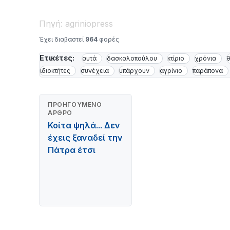
Πηγή: agriniopress
Έχει διαβαστεί
964
φορές
Ετικέτες:
αυτά
δασκαλοπούλου
κτίριο
χρόνια
ιδιοκτήτες
συνέχεια
υπάρχουν
αγρίνιο
παράπονα
ΠΡΟΗΓΟΎΜΕΝΟ
ΆΡΘΡΟ
Κοίτα ψηλά... Δεν
έχεις ξαναδεί την
Πάτρα έτσι