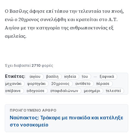
Ο Βασίλης άφησε επί τόπου την τελευταία του πνοή,
ενώ ο 20χρονος συνελήφθη και κρατείται στο Α.Τ.
Αιγίου με την κατηγορία της ανθρωποκτονίας εξ
αμελείας.
Έχει διαβαστεί
2710
φορές
Ετικέτες:
αιγίου
βασίλη
κηδεία
του
ξαφνικά
μηχανάκι
φορτηγάκι
20χρονος
αντίθετο
πέρασε
επέβαινε
οδηγούσε
σταφιδαλώνων
μεσημέρι
τελεστεί
ΠΡΟΗΓΟΎΜΕΝΟ ΆΡΘΡΟ
Ναύπακτος: Τράκαρε με πινακίδα και κατέληξε
στο νοσοκομείο