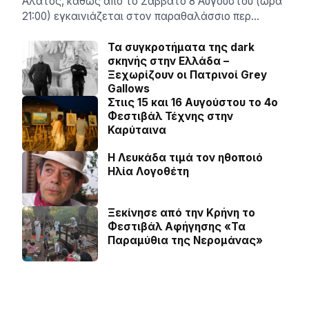
Αλατος, καθώς από το Σάββατο 8 Αυγούστου (ώρα
21:00) εγκαινιάζεται στον παραθαλάσσιο περ…
Τα συγκροτήματα της dark
σκηνής στην Ελλάδα –
Ξεχωρίζουν οι Πατρινοί Grey
Gallows
Στιις 15 και 16 Αυγούστου το 4ο
Φεστιβάλ Τέχνης στην
Καρύταινα
Η Λευκάδα τιμά τον ηθοποιό
Ηλία Λογοθέτη
Ξεκίνησε από την Κρήνη το
Φεστιβάλ Αφήγησης «Τα
Παραμύθια της Νερομάνας»