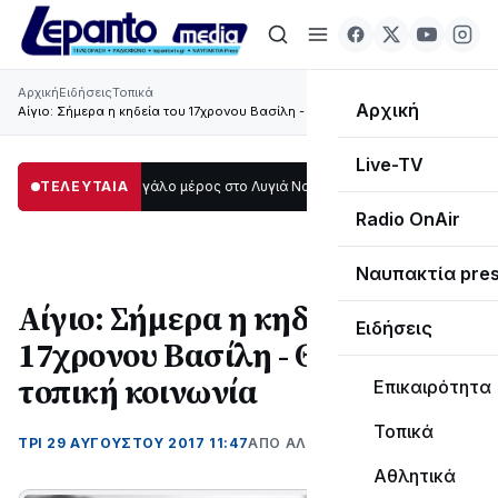
Αρχική
Ειδήσεις
Τοπικά
Αρχική
Αίγιο: Σήμερα η κηδεία του 17χρονου Βασίλη - Θρηνεί η τοπική κοινωνία
Live-TV
ο σκοτάδι μεγάλο μέρος στο Λυγιά Ναυπάκτου
ΤΕΛΕΥΤΑΙΑ
12:08
Σε τροχιά υλοποίησης
Radio OnAir
Ναυπακτία pre
Αίγιο: Σήμερα η κηδεία του
Ειδήσεις
17χρονου Βασίλη - Θρηνεί η
τοπική κοινωνία
Επικαιρότητα
Τοπικά
ΤΡΊ 29 ΑΥΓΟΎΣΤΟΥ 2017 11:47
ΑΠΌ ΑΛΈΞΑΝΔΡΟΣ ΚΟΓΚΌΛΗΣ
Αθλητικά