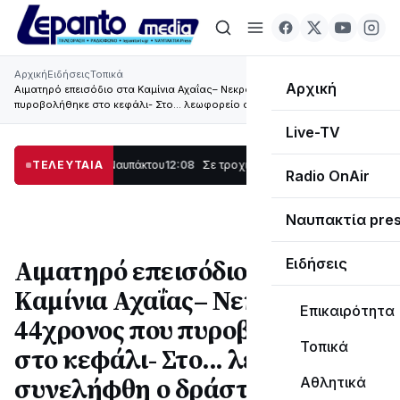
Αρχική
Ειδήσεις
Τοπικά
Αρχική
Αιματηρό επεισόδιο στα Καμίνια Αχαΐας– Νεκρός ο 44χρονος που
πυροβολήθηκε στο κεφάλι- Στο... λεωφορείο συνελήφθη ο δράστης
Live-TV
ς στο Λυγιά Ναυπάκτου
ΤΕΛΕΥΤΑΙΑ
12:08
Σε τροχιά υλοποίησης η Παράκαμψη του Κέντρ
Radio OnAir
Ναυπακτία pre
Αιματηρό επεισόδιο στα
Ειδήσεις
Καμίνια Αχαΐας– Νεκρός ο
Επικαιρότητα
44χρονος που πυροβολήθηκε
Τοπικά
στο κεφάλι- Στο... λεωφορείο
συνελήφθη ο δράστης
Αθλητικά