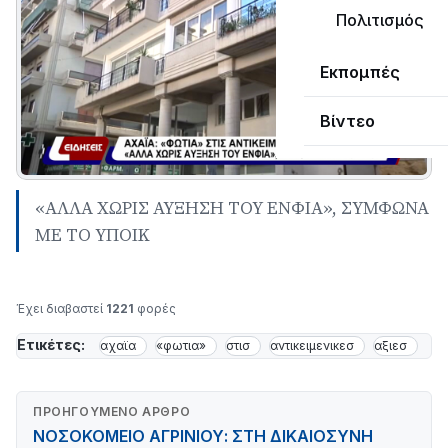
Πολιτισμός
Εκπομπές
Βίντεο
«ΑΛΛΑ ΧΩΡΙΣ ΑΥΞΗΣΗ ΤΟΥ ΕΝΦΙΑ», ΣΥΜΦΩΝΑ
ΜΕ ΤΟ ΥΠΟΙΚ
Έχει διαβαστεί
1221
φορές
Ετικέτες:
αχαϊα
«φωτια»
στισ
αντικειμενικεσ
αξιεσ
ΠΡΟΗΓΟΎΜΕΝΟ ΆΡΘΡΟ
ΝΟΣΟΚΟΜΕΙΟ ΑΓΡΙΝΙΟΥ: ΣΤΗ ΔΙΚΑΙΟΣΥΝΗ