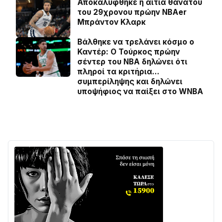
Αποκαλύφθηκε η αιτία θανάτου
του 29χρονου πρώην NBAer
Μπράντον Κλαρκ
Βάλθηκε να τρελάνει κόσμο ο
Καντέρ: Ο Τούρκος πρώην
σέντερ του NBA δηλώνει ότι
πληροί τα κριτήρια…
συμπερίληψης και δηλώνει
υποψήφιος να παίξει στο WNBA