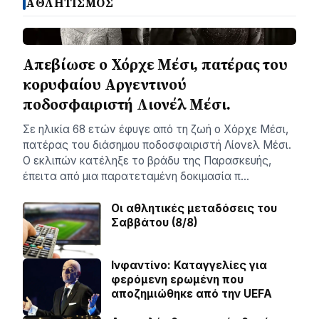
ΑΘΛΗΤΙΣΜΟΣ
Απεβίωσε ο Χόρχε Μέσι, πατέρας του
κορυφαίου Αργεντινού
ποδοσφαιριστή Λιονέλ Μέσι.
Σε ηλικία 68 ετών έφυγε από τη ζωή ο Χόρχε Μέσι,
πατέρας του διάσημου ποδοσφαιριστή Λίονελ Μέσι.
Ο εκλιπών κατέληξε το βράδυ της Παρασκευής,
έπειτα από μια παρατεταμένη δοκιμασία π…
Οι αθλητικές μεταδόσεις του
Σαββάτου (8/8)
Ινφαντίνο: Καταγγελίες για
φερόμενη ερωμένη που
αποζημιώθηκε από την UEFA