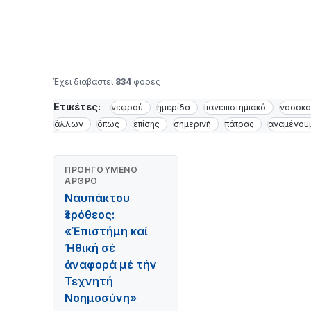
Έχει διαβαστεί
834
φορές
Ετικέτες:
νεφρού
ημερίδα
πανεπιστημιακό
νοσοκο
άλλων
όπως
επίσης
σημερινή
πάτρας
αναμένου
ΠΡΟΗΓΟΎΜΕΝΟ
ΆΡΘΡΟ
Ναυπάκτου
Ἱερόθεος:
«Ἐπιστήμη καί
Ἠθική σέ
ἀναφορά μέ τήν
Τεχνητή
Νοημοσύνη»