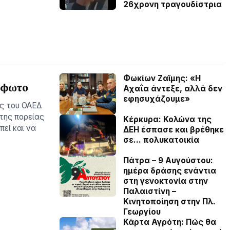
26χρονη τραγουδίστρια
Φωκίων Ζαϊμης: «Η
– φωτο
Αχαΐα άντεξε, αλλά δεν
εφησυχάζουµε»
ές του ΟΑΕΔ
 της πορείας
Κέρκυρα: Κολώνα της
εί και να
ΔΕΗ έσπασε και βρέθηκε
σε… πολυκατοικία
Πάτρα – 9 Αυγούστου:
ημέρα δράσης ενάντια
στη γενοκτονία στην
Παλαιστίνη –
Κινητοποίηση στην Πλ.
Γεωργίου
Κάρτα Αγρότη: Πώς θα