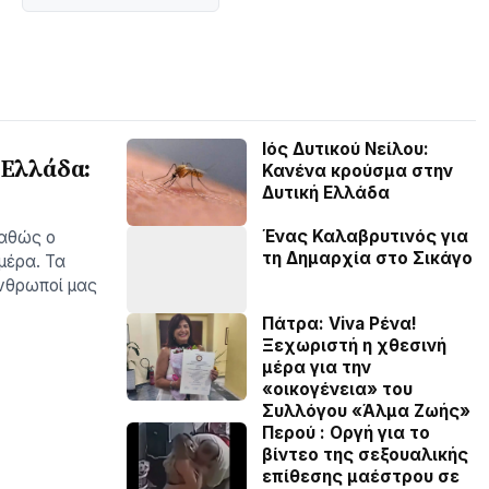
Ιός Δυτικού Νείλου:
 Ελλάδα:
Κανένα κρούσμα στην
Δυτική Ελλάδα
Ένας Καλαβρυτινός για
καθώς ο
τη Δημαρχία στο Σικάγο
µέρα. Τα
νθρωποί µας
Πάτρα: Viva Ρένα!
Ξεχωριστή η χθεσινή
μέρα για την
«οικογένεια» του
Συλλόγου «Άλμα Ζωής»
Περού : Οργή για το
βίντεο της σεξουαλικής
επίθεσης μαέστρου σε