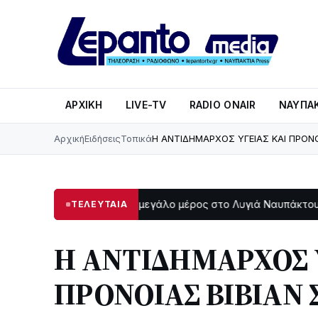
ΑΡΧΙΚΉ
LIVE-TV
RADIO ONAIR
ΝΑΥΠΑΚ
Αρχική
Ειδήσεις
Τοπικά
Η ΑΝΤΙΔΗΜΑΡΧΟΣ ΥΓΕΙΑΣ ΚΑΙ ΠΡΟΝ
Στο σκοτάδι μεγάλο μέρος στο Λυγιά Ναυπάκτου
Σε τ
ΤΕΛΕΥΤΑΙΑ
:47
12:08
Η ΑΝΤΙΔΗΜΑΡΧΟΣ 
ΠΡΟΝΟΙΑΣ ΒΙΒΙΑΝ