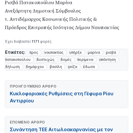
Ρισβά Πατακοπούλου Μαρίνα
Ανεξάρτητη Δημοτική Σύμβουλος
τ. Αντιδήμαρχος Κοινωνικής Πολιτικής &
Πρόεδρος Επιτροπής Ισότητας Δήμου Ναυπακτίας
Έχει διαβαστεί
1171
φορές
Ετικέτες:
προς
ναυπακτίας
υπήρξε
μαρίνα
ρισβά
πατακοπούλου
δυστυχώς
δομές
περίμενα
απάντηση
δήλωση
δημάρχου
βασίλη
γκίζα
έδωσε
ΠΡΟΗΓΟΎΜΕΝΟ ΆΡΘΡΟ
Κυκλοφοριακές Ρυθμίσεις στη Γέφυρα Ρίου
Αντιρρίου
ΕΠΌΜΕΝΟ ΆΡΘΡΟ
Συνάντηση ΤΕΕ Αιτωλοακαρνανίας με τον