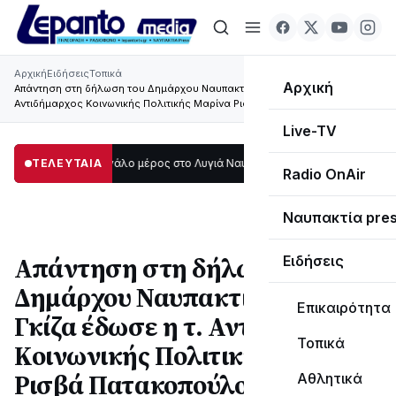
Αρχική
Ειδήσεις
Τοπικά
Αρχική
Απάντηση στη δήλωση του Δημάρχου Ναυπακτίας Βασίλη Γκίζα έδωσε η τ.
Αντιδήμαρχος Κοινωνικής Πολιτικής Μαρίνα Ρισβά Πατακοπούλου
Live-TV
 σκοτάδι μεγάλο μέρος στο Λυγιά Ναυπάκτου
ΤΕΛΕΥΤΑΙΑ
12:08
Σε τροχιά υλοποίησης 
Radio OnAir
Ναυπακτία pre
Απάντηση στη δήλωση του
Ειδήσεις
Δημάρχου Ναυπακτίας Βασίλη
Επικαιρότητα
Γκίζα έδωσε η τ. Αντιδήμαρχος
Τοπικά
Κοινωνικής Πολιτικής Μαρίνα
Ρισβά Πατακοπούλου
Αθλητικά