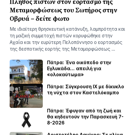
Πλήθος πιστών στον εορτασμό της
Μεταμορφώσεως του Σωτήρος στην
Οβρυά – δείτε φωτο
Με ιδιαίτερη θρησκευτική κατάνυξη, λαμπρότητα και
τη μαζική συμμετοχή πιστών κορυφώθηκε στην
Αχαΐα και την ευρύτερη Πελοπόννησο ο εορτασμός
της δεσποτικής εορτής της Μεταμορφώσεως …
Πάτρα: Ένα οικόπεδο στην
Εγλυκάδα… απειλή για
«ολοκαύτωμα»
Πάτρα: Σύγκρουση ΙΧ με δίκυκλο
τη νύχτα στον Καστελόκαμπο
Πάτρα: Έφυγαν από τη ζωή και
θα κηδευτούν την Παρασκευή 7-
8-2026
Αριστοτέλης Δαμίγος: Σε κλίμα