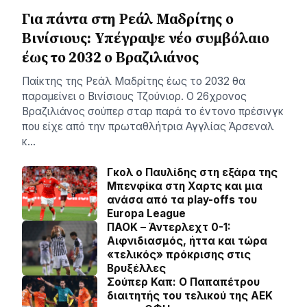
Για πάντα στη Ρεάλ Μαδρίτης ο
Βινίσιους: Yπέγραψε νέο συμβόλαιο
έως το 2032 ο Βραζιλιάνος
Παίκτης της Ρεάλ Μαδρίτης έως το 2032 θα
παραμείνει ο Βινίσιους Τζούνιορ. Ο 26χρονος
Βραζιλιάνος σούπερ σταρ παρά το έντονο πρέσινγκ
που είχε από την πρωταθλήτρια Αγγλίας Άρσεναλ
κ…
Γκολ ο Παυλίδης στη εξάρα της
Μπενφίκα στη Χαρτς και μια
ανάσα από τα play-offs του
Europa League
ΠΑΟΚ – Άντερλεχτ 0-1:
Αιφνιδιασμός, ήττα και τώρα
«τελικός» πρόκρισης στις
Βρυξέλλες
Σούπερ Καπ: Ο Παπαπέτρου
διαιτητής του τελικού της ΑΕΚ