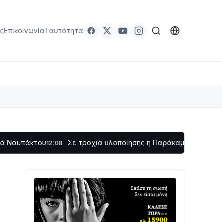
ς
Επικοινωνία
Ταυτότητα
ου
Σε τροχιά υλοποίησης η Παράκαμψη του Κέντρου της 
12:08