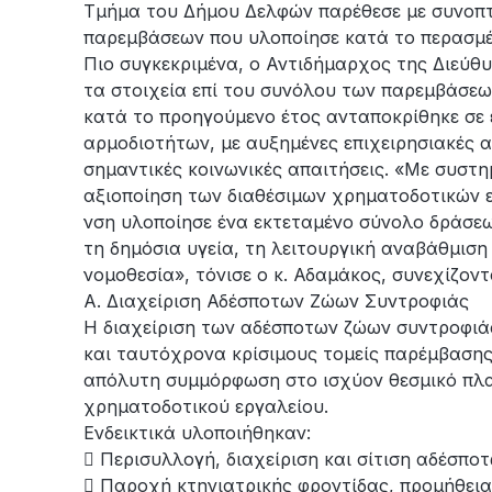
Τμήμα του Δήμου Δελφών παρέθεσε με συνοπτ
παρεμβάσεων που υλοποίησε κατά το περασμέ
Πιο συγκεκριμένα, ο Αντιδήμαρχος της Διεύθ
τα στοιχεία επί του συνόλου των παρεμβάσεω
κατά το προηγούμενο έτος ανταποκρίθηκε σε έ
αρμοδιοτήτων, με αυξημένες επιχειρησιακές α
σημαντικές κοινωνικές απαιτήσεις. «Με συστ
αξιοποίηση των διαθέσιμων χρηματοδοτικών ερ
νση υλοποίησε ένα εκτεταμένο σύνολο δράσεω
τη δημόσια υγεία, τη λειτουργική αναβάθμισ
νομοθεσία», τόνισε ο κ. Αδαμάκος, συνεχίζον
Α. Διαχείριση Αδέσποτων Ζώων Συντροφιάς
Η διαχείριση των αδέσποτων ζώων συντροφιά
και ταυτόχρονα κρίσιμους τομείς παρέμβασης 
απόλυτη συμμόρφωση στο ισχύον θεσμικό πλαί
χρηματοδοτικού εργαλείου.
Ενδεικτικά υλοποιήθηκαν:
 Περισυλλογή, διαχείριση και σίτιση αδέσπο
 Παροχή κτηνιατρικής φροντίδας, προμήθει