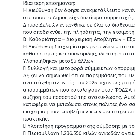
Ιδιαίτερη επισήμανση:
Η Διεύθυνση δεν άφησε ανεκμετάλλευτο καν
στο οποίο ο Δήμος είχε δικαίωμα συμμετοχής.
Δήμος Δελφών εντάχθηκε σε όλα τα διαθέσιμ
που αποδεικνύει την πληρότητα, την ετοιμότητ
Β. Καθαριότητα – Διαχείριση Αποβλήτων – Εξ
Η Διεύθυνση διαχειρίστηκε με συνέπεια και α
καθαριότητας και αποκομιδής, ιδιαίτερα κατά 
Υλοποιήθηκαν μεταξύ άλλων:
 Συλλογή και μεταφορά σύμμεικτων απορριμ
Αξίζει να σημειωθεί ότι οι παρεμβάσεις που υ
αναπτύχθηκαν εντός του 2025 είχαν ως μετρ
απορριμμάτων που καταλήγουν στον ΦΟΔΣΑ κα
αύξηση του ποσοστού της ανακύκλωσης. Αυτό τ
καταφέρει να μεταδώσει στους πολίτες ένα σα
διαχείριση των αποβλήτων και να επιτύχει α
πρακτικής.
 Υλοποίηση προγραμματικής σύμβασης με τον
 Περισυλλογή 1.236.550 κιλών ογκωδών αντικ