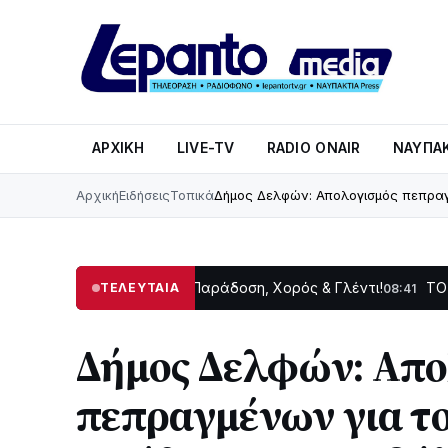
ΑΡΧΙΚΉ
LIVE-TV
RADIO ONAIR
ΝΑΥΠΑΚ
Αρχική
Ειδήσεις
Τοπικά
Δήμος Δελφών: Απολογισμός πεπραγμ
ατεινή Δωρίδας: Παράδοση, Χορός & Γλέντι!
ΤΟ ΠΑΡΤΥ ΣΥΝ
ΤΕΛΕΥΤΑΙΑ
08:41
Δήμος Δελφών: Απο
πεπραγμένων για το