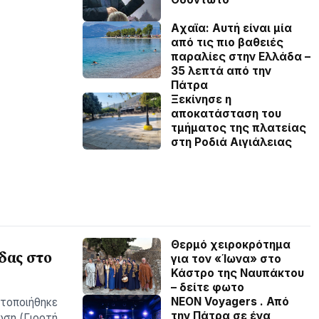
Aχαϊα: Αυτή είναι μία
από τις πιο βαθειές
παραλίες στην Ελλάδα –
35 λεπτά από την
Πάτρα
Ξεκίνησε η
αποκατάσταση του
τμήματος της πλατείας
στη Ροδιά Αιγιάλειας
Θερμό χειροκρότημα
δας στο
για τον «Ίωνα» στο
Κάστρο της Ναυπάκτου
– δείτε φωτο
NEON Voyagers . Από
ατοποιήθηκε
την Πάτρα σε ένα
ωση (Γιορτή