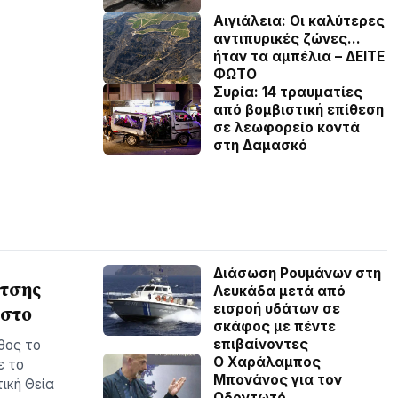
Αιγιάλεια: Οι καλύτερες
αντιπυρικές ζώνες…
ήταν τα αμπέλια – ΔΕΙΤΕ
ΦΩΤΟ
Συρία: 14 τραυματίες
από βομβιστική επίθεση
σε λεωφορείο κοντά
στη Δαμασκό
Διάσωση Ρουμάνων στη
ίτσης
Λευκάδα μετά από
εισροή υδάτων σε
υστο
σκάφος με πέντε
επιβαίνοντες
θος το
Ο Χαράλαμπος
ε το
Μπονάνος για τον
ική Θεία
Οδοντωτό