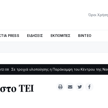
Όροι Χρήση
ΤΊΑ PRESS
ΕΙΔΉΣΕΙΣ
ΕΚΠΟΜΠΈΣ
ΒΊΝΤΕΟ
οχιά υλοποίησης η Παράκαμψη του Κέντρου της Ναυπάκτου
11:11
στο ΤΕΙ