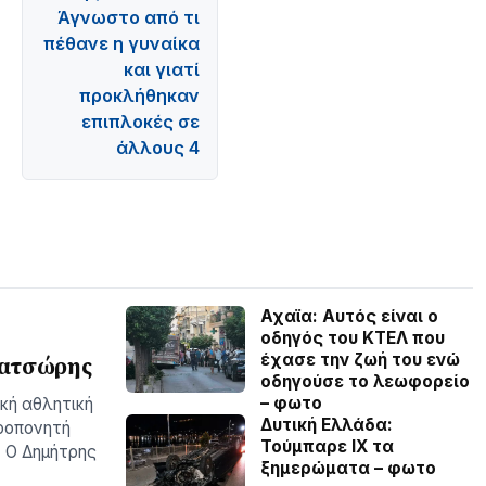
Άγνωστο από τι
πέθανε η γυναίκα
και γιατί
προκλήθηκαν
επιπλοκές σε
άλλους 4
Αχαϊα: Αυτός είναι ο
οδηγός του ΚΤΕΛ που
έχασε την ζωή του ενώ
ρατσώρης
οδηγούσε το λεωφορείο
– φωτο
ική αθλητική
Δυτική Ελλάδα:
προπονητή
Τούμπαρε ΙΧ τα
. Ο Δημήτρης
ξημερώματα – φωτο