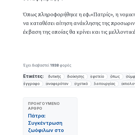
Όπως πληροφορήθηκε η εφ.«Πατρίς», η νομική
να καταθέσει αίτηση ανάκλησης της προσωρινή
έκβαση της οποίας θα κρίνει και τις μελλοντικέ
Έχει διαβαστεί
1938
φορές
Ετικέτες:
δυτικής
διοίκησης
εφετείο
όπως
σύμ
έγγραφο
αναφερόταν
σχετικό
λειτουργίας
αιτιολο
ΠΡΟΗΓΟΎΜΕΝΟ
ΆΡΘΡΟ
Πάτρα:
Συγκέντρωση
ζωόφιλων στο