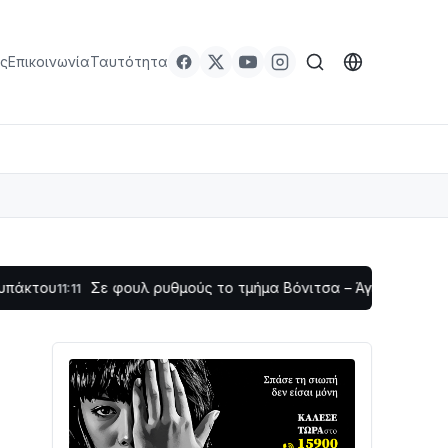
ς
Επικοινωνία
Ταυτότητα
Σε φουλ ρυθμούς το τμήμα Βόνιτσα – Άγιος Νικόλαος | Αυτοψ