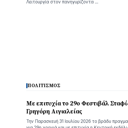
Λειτουργία στον πανηγυρίζοντα …
ΠΟΛΙΤΙΣΜΟΣ
Με επιτυχία το 29ο Φεστιβάλ Σταφί
Γρηγόρη Aιγιαλείας
Την Παρασκευή 31 Ιουλίου 2026 το βράδυ πραγμ
για 29η χρονιά και με επιτυχία η Κεντρική εκδήλ