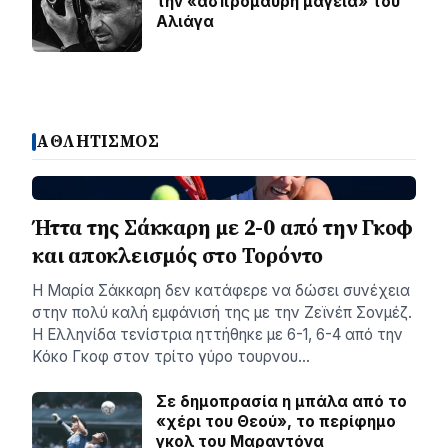
την «ασπρόμαυρη μαγεία» του
Αλιάγα
ΑΘΛΗΤΙΣΜΟΣ
Ήττα της Σάκκαρη με 2-0 από την Γκοφ
και αποκλεισμός στο Τορόντο
Η Μαρία Σάκκαρη δεν κατάφερε να δώσει συνέχεια
στην πολύ καλή εμφάνισή της με την Ζεϊνέπ Σονμέζ.
Η Ελληνίδα τενίστρια ηττήθηκε με 6-1, 6-4 από την
Κόκο Γκοφ στον τρίτο γύρο τουρνου…
Σε δημοπρασία η μπάλα από το
«χέρι του Θεού», το περίφημο
γκολ του Μαραντόνα