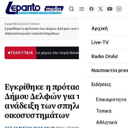
Αρχική
Ειδήσεις
Τοπικά
Αρχική
Εγκρίθηκε η πρόταση του Δήμου Δελφών για την ανάδειξη των
σπηλαιολογικών οικοσυστημάτων
Live-TV
κοτάδι μεγάλο μέρος στο Λυγιά Ναυπάκτου
ΤΕΛΕΥΤΑΙΑ
12:08
Σε τροχιά υλοποίησης η 
Radio OnAir
Ναυπακτία pre
Εγκρίθηκε η πρόταση του
Ειδήσεις
Δήμου Δελφών για την
Επικαιρότητα
ανάδειξη των σπηλαιολογικών
Τοπικά
οικοσυστημάτων
Αθλητικά