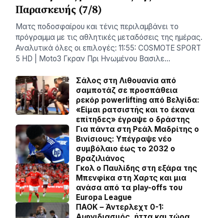
Παρασκευής (7/8)
Ματς ποδοσφαίρου και τένις περιλαμβάνει το
πρόγραμμα με τις αθλητικές μεταδόσεις της ημέρας.
Αναλυτικά όλες οι επιλογές: 11:55: COSMOTE SPORT
5 HD | Moto3 Γκραν Πρι Ηνωμένου Βασιλε…
Σάλος στη Λιθουανία από
σαμποτάζ σε προσπάθεια
ρεκόρ powerlifting από Βελγίδα:
«Είμαι ρατσιστής και το έκανα
επίτηδες» έγραψε ο δράστης
Για πάντα στη Ρεάλ Μαδρίτης ο
Βινίσιους: Yπέγραψε νέο
συμβόλαιο έως το 2032 ο
Βραζιλιάνος
Γκολ ο Παυλίδης στη εξάρα της
Μπενφίκα στη Χαρτς και μια
ανάσα από τα play-offs του
Europa League
ΠΑΟΚ – Άντερλεχτ 0-1:
Αιφνιδιασμός, ήττα και τώρα