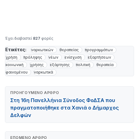
Έχει διαβαστεί
827
φορές
Ετικέτες:
ναρκωτικών
θεραπείας
προγραμμάτων
χρήση
πρόληψης
νέων
ενίσχυση
εξαρτήσεων
κοινωνική
χρήσης
εξάρτησης
πολιτική
θεραπεία
φαινομένου
ναρκωτικά
ΠΡΟΗΓΟΎΜΕΝΟ ΆΡΘΡΟ
Στη 16η Πανελλήνια Σύνοδος ΦοΔΣΑ που
πραγματοποιήθηκε στα Χανιά ο Δήμαρχος
Δελφών
ΕΠΌΜΕΝΟ ΆΡΘΡΟ