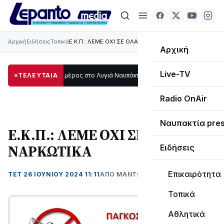
Αρχική
Ειδήσεις
Τοπικά
E.K.Π.: ΛΕΜΕ ΟΧΙ ΣΕ ΟΛΑ ΤΑ ΝΑΡΚΩΤΙΚΑ
Αρχική
Live-TV
τάδι μεγάλο μέρος στο Λυγιά Ναυπάκτου
ΤΕΛΕΥΤΑΙΑ
12:08
Σε τροχιά υλοποίησης η Πα
Radio OnAir
Ναυπακτία pre
E.K.Π.: ΛΕΜΕ ΟΧΙ ΣΕ ΟΛΑ ΤΑ
ΝΑΡΚΩΤΙΚΑ
Ειδήσεις
Επικαιρότητα
ΤΕΤ 26 ΙΟΥΝΊΟΥ 2024 11:11
ΑΠΌ ΜΑΝΤΩ ΚΑΠΕΝΤΖΩΝΗ
Τοπικά
Αθλητικά