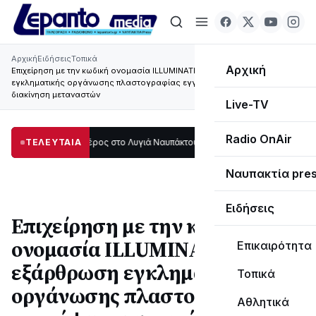
Αρχική
Ειδήσεις
Τοπικά
Αρχική
Επιχείρηση με την κωδική ονομασία ILLUMINATI για την εξάρθρωση
εγκληματικής οργάνωσης πλαστογραφίας εγγράφων και παράνομης
διακίνηση μεταναστών
Live-TV
Radio OnAir
μεγάλο μέρος στο Λυγιά Ναυπάκτου
ΤΕΛΕΥΤΑΙΑ
12:08
Σε τροχιά υλοποίησης η Παράκαμ
Ναυπακτία pre
Ειδήσεις
Επιχείρηση με την κωδική
ονομασία ILLUMINATI για την
Επικαιρότητα
εξάρθρωση εγκληματικής
Τοπικά
οργάνωσης πλαστογραφίας
Αθλητικά