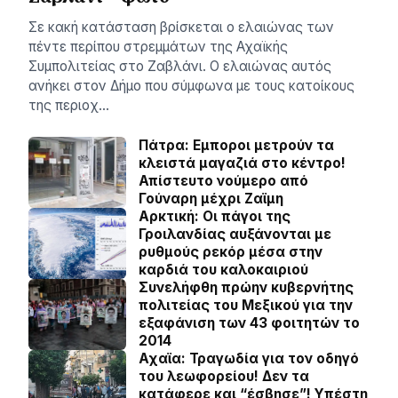
Σε κακή κατάσταση βρίσκεται ο ελαιώνας των
πέντε περίπου στρεμμάτων της Αχαϊκής
Συμπολιτείας στο Ζαβλάνι. Ο ελαιώνας αυτός
ανήκει στον Δήμο που σύμφωνα με τους κατοίκους
της περιοχ…
Πάτρα: Εμποροι μετρούν τα
κλειστά μαγαζιά στο κέντρο!
Απίστευτο νούμερο από
Γούναρη μέχρι Ζαϊμη
Αρκτική: Οι πάγοι της
Γροιλανδίας αυξάνονται με
ρυθμούς ρεκόρ μέσα στην
καρδιά του καλοκαιριού
Συνελήφθη πρώην κυβερνήτης
πολιτείας του Μεξικού για την
εξαφάνιση των 43 φοιτητών το
2014
Αχαϊα: Τραγωδία για τον οδηγό
του λεωφορείου! Δεν τα
κατάφερε και “έσβησε”! Υπέστη