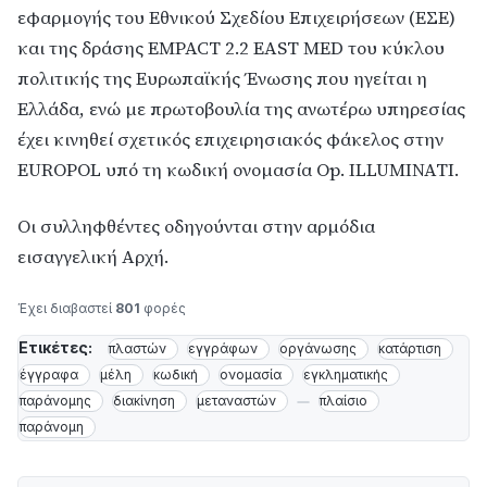
εφαρμογής του Εθνικού Σχεδίου Επιχειρήσεων (ΕΣΕ)
και της δράσης EMPACT 2.2 EAST MED του κύκλου
πολιτικής της Ευρωπαϊκής Ένωσης που ηγείται η
Ελλάδα, ενώ με πρωτοβουλία της ανωτέρω υπηρεσίας
έχει κινηθεί σχετικός επιχειρησιακός φάκελος στην
EUROPOL υπό τη κωδική ονομασία Op. ILLUMINATI.
Οι συλληφθέντες οδηγούνται στην αρμόδια
εισαγγελική Αρχή.
Έχει διαβαστεί
801
φορές
Ετικέτες:
πλαστών
εγγράφων
οργάνωσης
κατάρτιση
έγγραφα
μέλη
κωδική
ονομασία
εγκληματικής
παράνομης
διακίνηση
μεταναστών
πλαίσιο
παράνομη