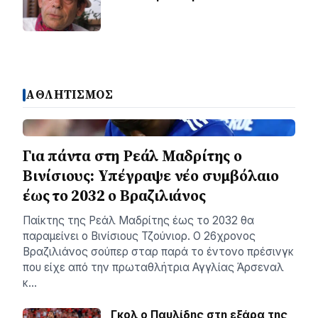
ΑΘΛΗΤΙΣΜΟΣ
Για πάντα στη Ρεάλ Μαδρίτης ο
Βινίσιους: Yπέγραψε νέο συμβόλαιο
έως το 2032 ο Βραζιλιάνος
Παίκτης της Ρεάλ Μαδρίτης έως το 2032 θα
παραμείνει ο Βινίσιους Τζούνιορ. Ο 26χρονος
Βραζιλιάνος σούπερ σταρ παρά το έντονο πρέσινγκ
που είχε από την πρωταθλήτρια Αγγλίας Άρσεναλ
κ…
Γκολ ο Παυλίδης στη εξάρα της