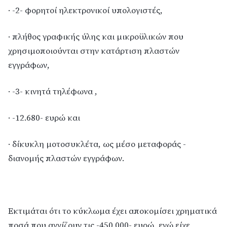
· -2- φορητοί ηλεκτρονικοί υπολογιστές,
· πλήθος γραφικής ύλης και μικροϋλικών που
χρησιμοποιούνται στην κατάρτιση πλαστών
εγγράφων,
· -3- κινητά τηλέφωνα ,
· -12.680- ευρώ και
· δίκυκλη μοτοσυκλέτα, ως μέσο μεταφοράς -
διανομής πλαστών εγγράφων.
Εκτιμάται ότι το κύκλωμα έχει αποκομίσει χρηματικά
ποσά που αγγίζουν τις -450.000- ευρώ, ενώ είχε