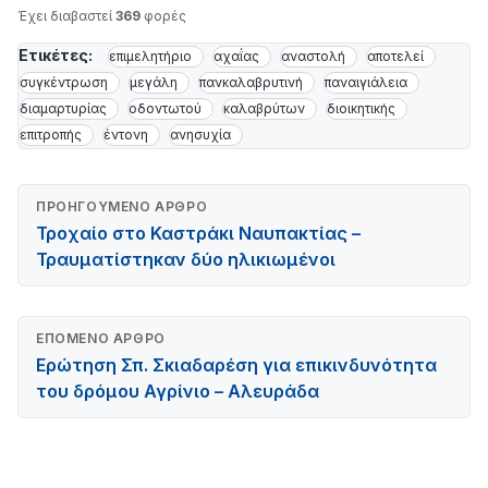
Έχει διαβαστεί
369
φορές
Ετικέτες:
επιμελητήριο
αχαΐας
αναστολή
αποτελεί
συγκέντρωση
μεγάλη
πανκαλαβρυτινή
παναιγιάλεια
διαμαρτυρίας
οδοντωτού
καλαβρύτων
διοικητικής
επιτροπής
έντονη
ανησυχία
ΠΡΟΗΓΟΎΜΕΝΟ ΆΡΘΡΟ
Τροχαίο στο Καστράκι Ναυπακτίας –
Τραυματίστηκαν δύο ηλικιωμένοι
ΕΠΌΜΕΝΟ ΆΡΘΡΟ
Ερώτηση Σπ. Σκιαδαρέση για επικινδυνότητα
του δρόμου Αγρίνιο – Αλευράδα