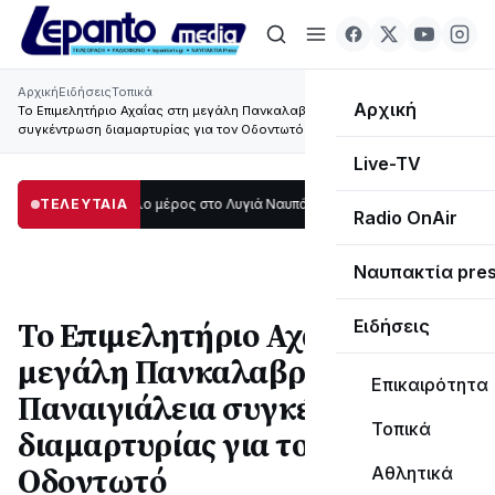
Αρχική
Ειδήσεις
Τοπικά
Αρχική
Το Επιμελητήριο Αχαΐας στη μεγάλη Πανκαλαβρυτινή – Παναιγιάλεια
συγκέντρωση διαμαρτυρίας για τον Οδοντωτό
Live-TV
κοτάδι μεγάλο μέρος στο Λυγιά Ναυπάκτου
ΤΕΛΕΥΤΑΙΑ
12:08
Σε τροχιά υλοποίησης η Π
Radio OnAir
Ναυπακτία pre
Το Επιμελητήριο Αχαΐας στη
Ειδήσεις
μεγάλη Πανκαλαβρυτινή –
Επικαιρότητα
Παναιγιάλεια συγκέντρωση
Τοπικά
διαμαρτυρίας για τον
Οδοντωτό
Αθλητικά