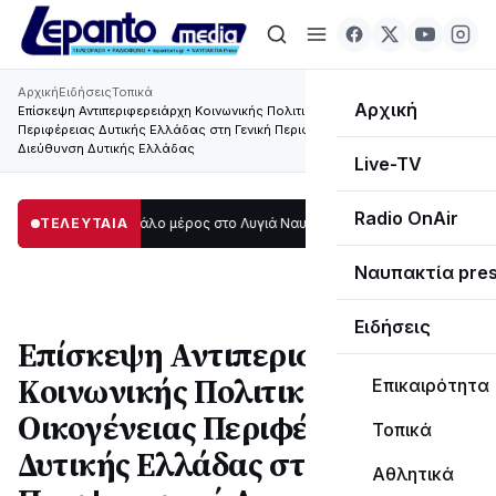
Αρχική
Ειδήσεις
Τοπικά
Αρχική
Επίσκεψη Αντιπεριφερειάρχη Κοινωνικής Πολιτικής και Οικογένειας
Περιφέρειας Δυτικής Ελλάδας στη Γενική Περιφερειακή Αστυνομική
Διεύθυνση Δυτικής Ελλάδας
Live-TV
Radio OnAir
σκοτάδι μεγάλο μέρος στο Λυγιά Ναυπάκτου
ΤΕΛΕΥΤΑΙΑ
12:08
Σε τροχιά υλοποίησης η
Ναυπακτία pre
Ειδήσεις
Επίσκεψη Αντιπεριφερειάρχη
Κοινωνικής Πολιτικής και
Επικαιρότητα
Οικογένειας Περιφέρειας
Τοπικά
Δυτικής Ελλάδας στη Γενική
Αθλητικά