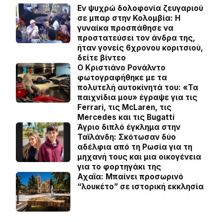
Εν ψυχρώ δολοφονία ζευγαριού
σε μπαρ στην Κολομβία: Η
γυναίκα προσπάθησε να
προστατεύσει τον άνδρα της,
ήταν γονείς 6χρονου κοριτσιού,
δείτε βίντεο
Ο Κριστιάνο Ρονάλντο
φωτογραφήθηκε με τα
πολυτελή αυτοκίνητά του: «Τα
παιχνίδια μου» έγραψε για τις
Ferrari, τις McLaren, τις
Mercedes και τις Bugatti
Άγριο διπλό έγκλημα στην
Ταϊλάνδη: Σκότωσαν δύο
αδέλφια από τη Ρωσία για τη
μηχανή τους και μια οικογένεια
για το φορτηγάκι της
Αχαϊα: Μπαίνει προσωρινό
“λουκέτο” σε ιστορική εκκλησία