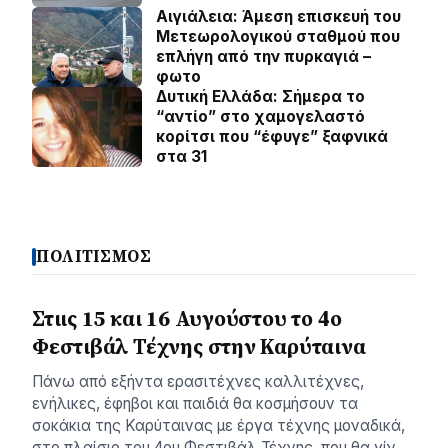
Αιγιάλεια: Άμεση επισκευή του
Μετεωρολογικού σταθμού που
επλήγη από την πυρκαγιά –
φωτο
Δυτική Ελλάδα: Σήμερα το
“αντίο” στο χαμογελαστό
κορίτσι που “έφυγε” ξαφνικά
στα 31
ΠΟΛΙΤΙΣΜΟΣ
Στιις 15 και 16 Αυγούστου το 4ο
Φεστιβάλ Τέχνης στην Καρύταινα
Πάνω από εξήντα ερασιτέχνες καλλιτέχνες,
ενήλικες, έφηβοι και παιδιά θα κοσμήσουν τα
σοκάκια της Καρύταινας με έργα τέχνης μοναδικά,
στο πλαίσιο του 4ου Φεστιβάλ Τέχνης, που θα γίν…