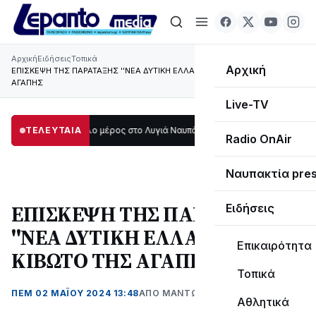
Αρχική
Ειδήσεις
Τοπικά
Αρχική
ΕΠΙΣΚΕΨΗ ΤΗΣ ΠΑΡΑΤΑΞΗΣ ''ΝΕΑ ΔΥΤΙΚΗ ΕΛΛΑΔΑ'' ΣΤΗΝ ΚΙΒΩΤΟ ΤΗΣ
ΑΓΑΠΗΣ
Live-TV
οτάδι μεγάλο μέρος στο Λυγιά Ναυπάκτου
ΤΕΛΕΥΤΑΙΑ
12:08
Σε τροχιά υλοποίησης η Π
Radio OnAir
Ναυπακτία pre
ΕΠΙΣΚΕΨΗ ΤΗΣ ΠΑΡΑΤΑΞΗΣ
Ειδήσεις
''ΝΕΑ ΔΥΤΙΚΗ ΕΛΛΑΔΑ'' ΣΤΗΝ
Επικαιρότητα
ΚΙΒΩΤΟ ΤΗΣ ΑΓΑΠΗΣ
Τοπικά
ΠΕΜ 02 ΜΑΪΟΥ 2024 13:48
ΑΠΌ ΜΑΝΤΩ ΚΑΠΕΝΤΖΩΝΗ
Αθλητικά