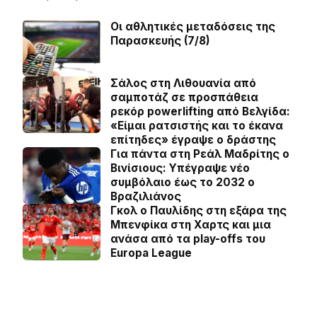
Οι αθλητικές μεταδόσεις της
Παρασκευής (7/8)
Σάλος στη Λιθουανία από
σαμποτάζ σε προσπάθεια
ρεκόρ powerlifting από Βελγίδα:
«Είμαι ρατσιστής και το έκανα
επίτηδες» έγραψε ο δράστης
Για πάντα στη Ρεάλ Μαδρίτης ο
Βινίσιους: Yπέγραψε νέο
συμβόλαιο έως το 2032 ο
Βραζιλιάνος
Γκολ ο Παυλίδης στη εξάρα της
Μπενφίκα στη Χαρτς και μια
ανάσα από τα play-offs του
Europa League