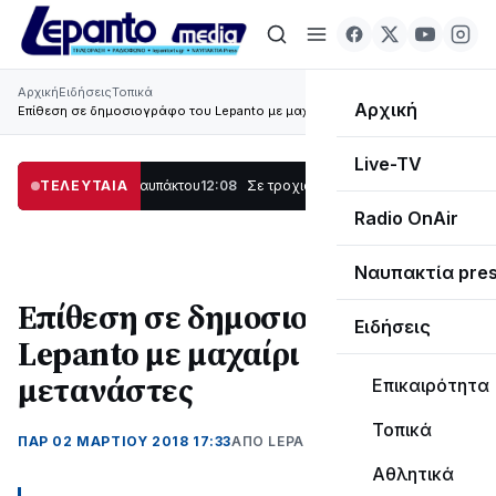
Αρχική
Ειδήσεις
Τοπικά
Αρχική
Επίθεση σε δημοσιογράφο του Lepanto με μαχαίρι από μετανάστες
Live-TV
 στο Λυγιά Ναυπάκτου
ΤΕΛΕΥΤΑΙΑ
12:08
Σε τροχιά υλοποίησης η Παράκαμψη του Κέντρ
Radio OnAir
Ναυπακτία pre
Επίθεση σε δημοσιογράφο του
Ειδήσεις
Lepanto με μαχαίρι από
μετανάστες
Επικαιρότητα
Τοπικά
ΠΑΡ 02 ΜΑΡΤΊΟΥ 2018 17:33
ΑΠΌ LEPANTO RTV
Αθλητικά