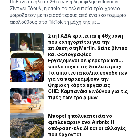
Πέθανε σε ηλικία 26 ετών η δημοφιλής influencer
Σίντνεϊ Τάουλ, η οποία τα τελευταία τρία χρόνια
μοιραζόταν με περισσότερους από ένα εκατομμύριο
ακολούθους στο TikTok τη μάχη της με…
Στη ΓΑΔΑ κρατείται η 46χρονη
που κατηγορείται για την
επίθεση στη Marfin, δείτε βίντεο
και φωτογραφίες
Εργαζόμενοι σε φέρετρα και…
«πελάτες» στις ξαπλώστρες:
Τα απίστευτα κόλπα εργοδοτών
για να παρακάμψουν την
ψηφιακή κάρτα εργασίας
ΟΗΕ: Καμπανάκι κινδύνου για τις
τιμές των τροφίμων
Μπορεί η πολυκατοικία να
«μπλοκάρει» ένα Airbnb; Η
απόφαση-κλειδί και οι αλλαγές
που έρχονται