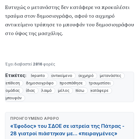
Ευτυχώς ο μετανάστης δεν κατάφερε να προκαλέσει
τραύμα στον δημοσιογράφο, αφού το αιχμηρό
αντικείμενο τρύπησε το μπουφάν του δημοσιογράφου
στο ύψος της μασχάλης.
Έχει διαβαστεί
2816
φορές
Ετικέτες:
lepanto
αντικείμενο
αιχμηρό
μετανάστες
επίθεση
δημοσιογράφο
προσπάθησε
τραυματίσει
ομάδας
ίδιας
λαιμό
μέλος
πίσω
κατάφερε
μπουφάν
ΠΡΟΗΓΟΎΜΕΝΟ ΆΡΘΡΟ
«Έφοδος» του ΣΔΟΕ σε ιατρεία της Πάτρας -
28 γιατροί πιάστηκαν με… «πειραγμένες»