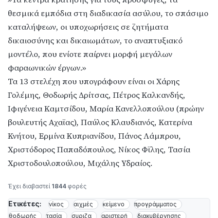
θεσμικά εμπόδια στη διαδικασία ασύλου, το σπάσιμο
καταλήψεων, οι υποχωρήσεις σε ζητήματα
δικαιοσύνης και δικαιωμάτων, το αναπτυξιακό
μοντέλο, που ενίοτε παίρνει μορφή μεγάλων
φαραωνικών έργων.»
Τα 13 στελέχη που υπογράφουν είναι οι Χάρης
Γολέμης, Θοδωρής Δρίτσας, Πέτρος Καλκανδής,
Ιφιγένεια Καμτσίδου, Μαρία Κανελλοπούλου (πρώην
βουλευτής Αχαϊας), Παύλος Κλαυδιανός, Κατερίνα
Κνήτου, Ερμίνα Κυπριανίδου, Πάνος Λάμπρου,
Χριστόδορος Παπαδόπουλος, Νίκος Φϊλης, Τασία
Χριστοδουλοπούλου, Μιχάλης Υδραίος.
Έχει διαβαστεί
1844
φορές
Ετικέτες:
νίκος
αιχμές
κείμενο
προγράμματος
θοδωρής
τασία
συριζα
αριστερή
διακυβέρνησης