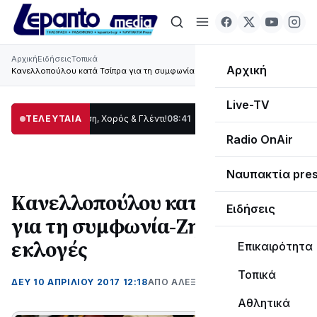
Αρχική
Ειδήσεις
Τοπικά
Αρχική
Κανελλοπούλου κατά Τσίπρα για τη συμφωνία-Ζητάει εκλογές
Live-TV
ας: Παράδοση, Χορός & Γλέντι!
ΤΕΛΕΥΤΑΙΑ
08:41
ΤΟ ΠΑΡΤΥ ΣΥΝΕΧΙΖΕΤΑΙ…
19:47
Στο 
Radio OnAir
Ναυπακτία pre
Κανελλοπούλου κατά Τσίπρα
Ειδήσεις
για τη συμφωνία-Ζητάει
εκλογές
Επικαιρότητα
Τοπικά
ΔΕΥ 10 ΑΠΡΙΛΊΟΥ 2017 12:18
ΑΠΌ ΑΛΈΞΑΝΔΡΟΣ ΚΟΓΚΌΛΗΣ
Αθλητικά