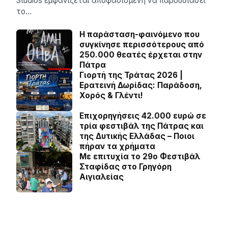
Studios εμφανίζεται αποφασισμένη να παρουσιάσει
το…
Η παράσταση-φαινόμενο που
συγκίνησε περισσότερους από
250.000 θεατές έρχεται στην
Πάτρα
Γιορτή της Τράτας 2026 |
Ερατεινή Δωρίδας: Παράδοση,
Χορός & Γλέντι!
Επιχορηγήσεις 42.000 ευρώ σε
τρία φεστιβάλ της Πάτρας και
της Δυτικής Ελλάδας – Ποιοι
πήραν τα χρήματα
Με επιτυχία το 29ο Φεστιβάλ
Σταφίδας στο Γρηγόρη
Aιγιαλείας