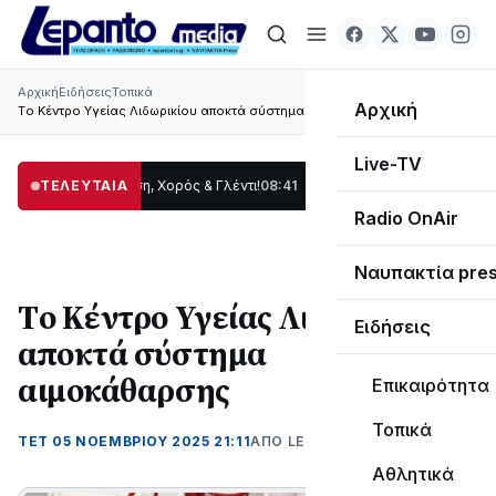
Αρχική
Ειδήσεις
Τοπικά
Αρχική
Tο Κέντρο Υγείας Λιδωρικίου αποκτά σύστημα αιμοκάθαρσης
Live-TV
ς: Παράδοση, Χορός & Γλέντι!
ΤΕΛΕΥΤΑΙΑ
08:41
ΤΟ ΠΑΡΤΥ ΣΥΝΕΧΙΖΕΤΑΙ…
19:47
Στο σ
Radio OnAir
Ναυπακτία pre
Tο Κέντρο Υγείας Λιδωρικίου
Ειδήσεις
αποκτά σύστημα
αιμοκάθαρσης
Επικαιρότητα
Τοπικά
ΤΕΤ 05 ΝΟΕΜΒΡΊΟΥ 2025 21:11
ΑΠΌ LEPANTO RTV
Αθλητικά