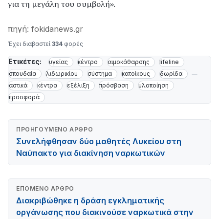
για τη μεγάλη του συμβολή».
πηγή: fokidanews.gr
Έχει διαβαστεί
334
φορές
Ετικέτες:
υγείας
κέντρο
αιμοκάθαρσης
lifeline
σπουδαία
λιδωρικίου
σύστημα
κατοίκους
δωρίδα
αστικά
κέντρα
εξέλιξη
πρόσβαση
υλοποίηση
προσφορά
ΠΡΟΗΓΟΎΜΕΝΟ ΆΡΘΡΟ
Συνελήφθησαν δύο μαθητές Λυκείου στη
Ναύπακτο για διακίνηση ναρκωτικών
ΕΠΌΜΕΝΟ ΆΡΘΡΟ
Διακριβώθηκε η δράση εγκληματικής
οργάνωσης που διακινούσε ναρκωτικά στην