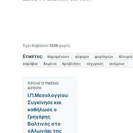
Έχει διαβαστεί
1236
φορές
Ετικέτες:
παραμένουν
γέφυρα
φορτηγών
πλευρά
καράβια
δεμένα
προβλήτες
ισχυρούς
ανέμους
ΠΡΟΗΓΟΎΜΕΝΟ
ΆΡΘΡΟ
Ι.Π.Μεσολογγίου:
Συγκίνησε και
καθήλωσε ο
Γρηγόρης
Βαλτινός στο
«Αλωνάκι της