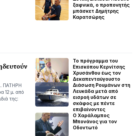
ξαφνικά, ο προπονητής
μπάσκετ Δημήτρης
Καρατσώρης
Το πρόγραμμα του
κηδευτούν
Επισκόπου Κερνίτσης
Χρυσάνθου έως τον
Δεκαπενταύγουστο
Διάσωση Ρουμάνων στη
Τ. ΠΑΤΗΡΗ
Λευκάδα μετά από
 12 μ. από
εισροή υδάτων σε
διά της:
σκάφος με πέντε
επιβαίνοντες
Ο Χαράλαμπος
Μπονάνος για τον
Οδοντωτό