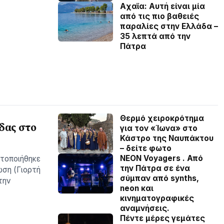
Aχαϊα: Αυτή είναι μία
από τις πιο βαθειές
παραλίες στην Ελλάδα –
35 λεπτά από την
Πάτρα
Θερμό χειροκρότημα
δας στο
για τον «Ίωνα» στο
Κάστρο της Ναυπάκτου
– δείτε φωτο
NEON Voyagers . Από
ατοποιήθηκε
την Πάτρα σε ένα
ωση (Γιορτή
σύμπαν από synths,
την
neon και
κινηματογραφικές
αναμνήσεις.
Πέντε μέρες γεμάτες