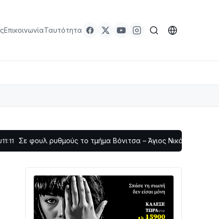
ς
Επικοινωνία
Ταυτότητα
υλ ρυθμούς το τμήμα Βόνιτσα – Άγιος Νικόλαος | Αυτοψία Καββ