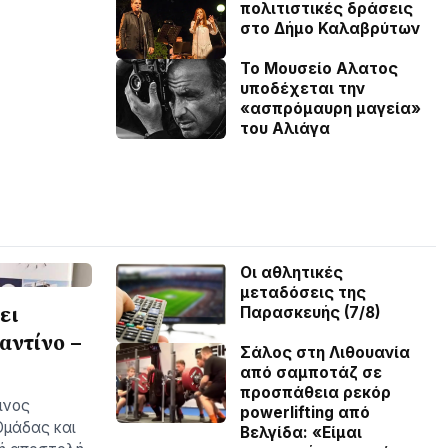
πολιτιστικές δράσεις
στο Δήμο Καλαβρύτων
Το Μουσείο Αλατος
υποδέχεται την
«ασπρόμαυρη μαγεία»
του Αλιάγα
Οι αθλητικές
μεταδόσεις της
ει
Παρασκευής (7/8)
αντίνο –
Σάλος στη Λιθουανία
από σαμποτάζ σε
προσπάθεια ρεκόρ
ινος
powerlifting από
Ομάδας και
Βελγίδα: «Είμαι