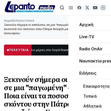
Αρχική
Ειδήσεις
Τοπικά
Αρχική
Ξεκινούν σήμερα οι εκπτώσεις σε μια "παγωμένη" αγορά - Ποια είναι τα
ποσοστά του σκόντου στην Πάτρα-Ανοιχτά μαγαζιά την Κυριακή 15
Ιανουαρίου
Live-TV
Radio OnAir
κοτάδι μεγάλο μέρος στο Λυγιά Ναυπάκτου
ΤΕΛΕΥΤΑΙΑ
12:08
Σε τροχιά υλοποίησης η 
Ναυπακτία pre
Ειδήσεις
Ξεκινούν σήμερα οι εκπτώσεις
σε μια "παγωμένη" αγορά -
Επικαιρότητα
Ποια είναι τα ποσοστά του
Τοπικά
σκόντου στην Πάτρα-Ανοιχτά
Αθλητικά