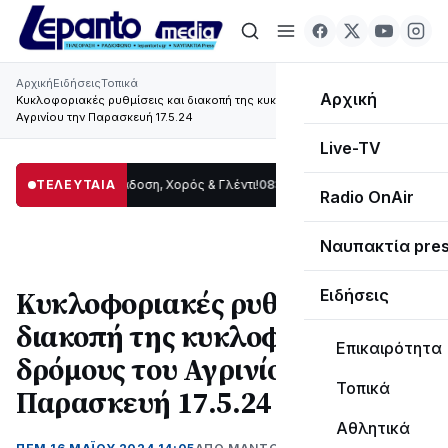
Αρχική
Ειδήσεις
Τοπικά
Αρχική
Κυκλοφοριακές ρυθμίσεις και διακοπή της κυκλοφορίας σε δρόμους του
Αγρινίου την Παρασκευή 17.5.24
Live-TV
ωρίδας: Παράδοση, Χορός & Γλέντι!
ΤΕΛΕΥΤΑΙΑ
08:41
ΤΟ ΠΑΡΤΥ ΣΥΝΕΧΙΖΕΤΑΙ…
19:47
Radio OnAir
Ναυπακτία pre
Κυκλοφοριακές ρυθμίσεις και
Ειδήσεις
διακοπή της κυκλοφορίας σε
Επικαιρότητα
δρόμους του Αγρινίου την
Τοπικά
Παρασκευή 17.5.24
Αθλητικά