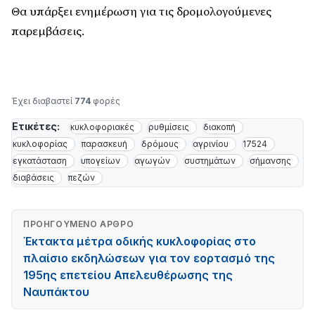
Θα υπάρξει ενημέρωση για τις δρομολογούμενες
παρεμβάσεις.
Έχει διαβαστεί
774
φορές
Ετικέτες:
κυκλοφοριακές
ρυθμίσεις
διακοπή
κυκλοφορίας
παρασκευή
δρόμους
αγρινίου
17524
εγκατάσταση
υπογείων
αγωγών
συστημάτων
σήμανσης
διαβάσεις
πεζών
ΠΡΟΗΓΟΎΜΕΝΟ ΆΡΘΡΟ
Έκτακτα μέτρα οδικής κυκλοφορίας στο
πλαίσιο εκδηλώσεων για τον εορτασμό της
195ης επετείου Απελευθέρωσης της
Ναυπάκτου