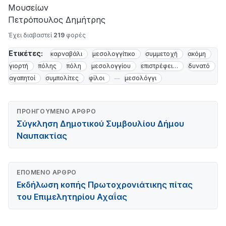
Μουσείων
Πετρόπουλος Δημήτρης
Έχει διαβαστεί
219
φορές
Ετικέτες:
καρναβάλι
μεσολογγίτικο
συμμετοχή
ακόμη
γιορτή
πόλης
πόλη
μεσολογγίου
επιστρέφει…
δυνατό
αγαπητοί
συμπολίτες
φίλοι
μεσολόγγι
ΠΡΟΗΓΟΎΜΕΝΟ ΆΡΘΡΟ
Σύγκληση Δημοτικού Συμβουλίου Δήμου
Ναυπακτίας
ΕΠΌΜΕΝΟ ΆΡΘΡΟ
Εκδήλωση κοπής Πρωτοχρονιάτικης πίτας
του Επιμελητηρίου Αχαΐας