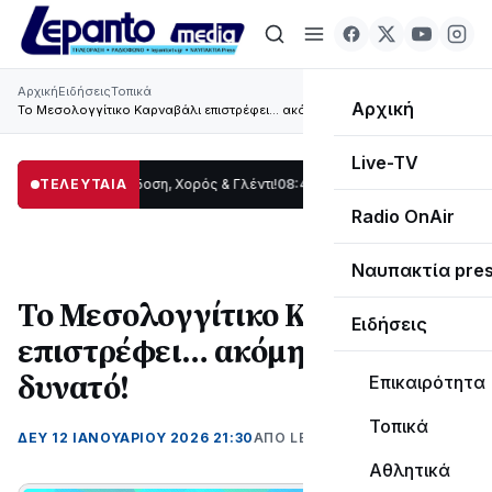
Αρχική
Ειδήσεις
Τοπικά
Αρχική
Το Μεσολογγίτικο Καρναβάλι επιστρέφει… ακόμη πιο δυνατό!
Live-TV
ίδας: Παράδοση, Χορός & Γλέντι!
ΤΕΛΕΥΤΑΙΑ
08:41
ΤΟ ΠΑΡΤΥ ΣΥΝΕΧΙΖΕΤΑΙ…
19:47
Στ
Radio OnAir
Ναυπακτία pre
Το Μεσολογγίτικο Καρναβάλι
Ειδήσεις
επιστρέφει… ακόμη πιο
δυνατό!
Επικαιρότητα
Τοπικά
ΔΕΥ 12 ΙΑΝΟΥΑΡΊΟΥ 2026 21:30
ΑΠΌ LEPANTO RTV
Αθλητικά