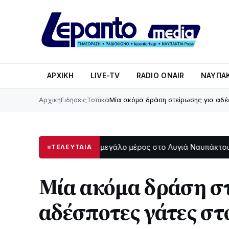
ΑΡΧΙΚΉ
LIVE-TV
RADIO ONAIR
ΝΑΥΠΑΚ
Αρχική
Ειδήσεις
Τοπικά
Μία ακόμα δράση στείρωσης για αδέ
Στο σκοτάδι μεγάλο μέρος στο Λυγιά Ναυπάκτου
Σε τρ
ΤΕΛΕΥΤΑΙΑ
47
12:08
Μία ακόμα δράση σ
αδέσποτες γάτες στ