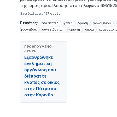
της ώρας προσέλευσης στο τηλέφωνο 695192521
Έχει διαβαστεί
457
φορές
Ετικέτες:
αδέσποτες
γάτες
δράση
γαλαξιδίου
φροντίδας
συνεχίζονται
περιοχή
οποία
πραγματοπο
ΠΡΟΗΓΟΎΜΕΝΟ
ΆΡΘΡΟ
Εξαρθρώθηκε
εγκληματική
οργάνωση που
διέπραττε
κλοπές σε οικίες
στην Πάτρα και
στην Κόρινθο