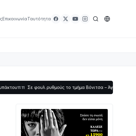
ς
Επικοινωνία
Ταυτότητα
Σε φουλ ρυθμούς το τμήμα Βόνιτσα – Άγιος Νικόλαος | Αυτοψί