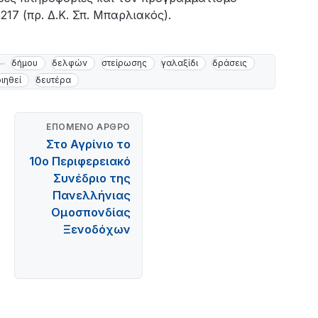
7 (πρ. Δ.Κ. Σπ. Μπαρλιακός).
δήμου
δελφών
στείρωσης
γαλαξίδι
δράσεις
ιηθεί
δευτέρα
ΕΠΌΜΕΝΟ ΆΡΘΡΟ
Στο Αγρίνιο το
10ο Περιφερειακό
Συνέδριο της
Πανελλήνιας
Ομοσπονδίας
Ξενοδόχων