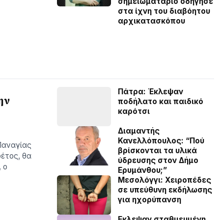
σημειωματάριο οδήγησε
στα ίχνη του διαβόητου
αρχικατασκόπου
Πάτρα: Έκλεψαν
ην
ποδήλατο και παιδικό
καρότσι
Διαμαντής
Κανελλόπουλος: “Πού
 Παναγίας
βρίσκονται τα υλικά
φέτος, θα
ύδρευσης στον Δήμο
, ο
Ερυμάνθου;”
Μεσολόγγι: Χειροπέδες
σε υπεύθυνη εκδήλωσης
για ηχορύπανση
Εκλεψαν σταθμευμένη