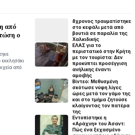
8χρονος τραυματίστηκε
η από
στο κεφάλι μετά από
βουτιά σε παραλία της
πτώση ο
Χαλκιδικής
ΕΛΑΣ για το
περιστατικό στην Κρήτη
τηκε
με τον τουρίστα: Δεν
 εκκλησάκι
προκύπτει προσέγγιση
ιχεία από
ανήλικης έναντι
αμοιβής
Βίντεο: Μεθυσμένη
σκότωσε νύφη λίγες
ώρες μετά τον γάμο της
και στο τμήμα ζητούσε
κλαίγοντας τον πατέρα
της
Εντοπίστηκε η
«Αράχνη» του Άσαντ:
Πώς ένα ξεχασμένο