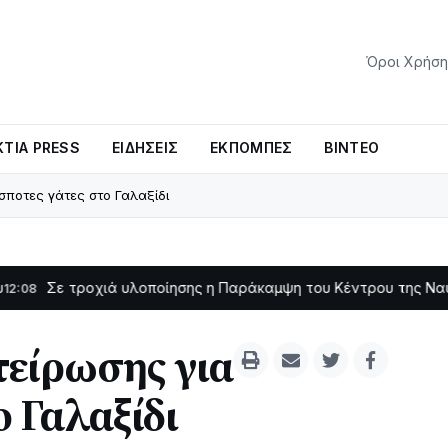
Όροι Χρήση
ΤΊΑ PRESS
ΕΙΔΉΣΕΙΣ
ΕΚΠΟΜΠΈΣ
ΒΊΝΤΕΟ
σποτες γάτες στο Γαλαξίδι
οχιά υλοποίησης η Παράκαμψη του Κέντρου της Ναυπάκτου
11:11
τείρωσης για
ο Γαλαξίδι