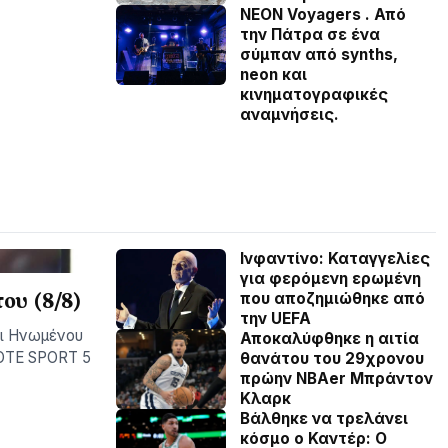
NEON Voyagers . Από
την Πάτρα σε ένα
σύμπαν από synths,
neon και
κινηματογραφικές
αναμνήσεις.
Ινφαντίνο: Καταγγελίες
για φερόμενη ερωμένη
ου (8/8)
που αποζημιώθηκε από
την UEFA
ρι Ηνωμένου
Αποκαλύφθηκε η αιτία
MOTE SPORT 5
θανάτου του 29χρονου
πρώην NBAer Μπράντον
Κλαρκ
Βάλθηκε να τρελάνει
κόσμο ο Καντέρ: Ο