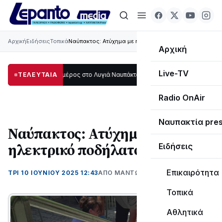
Αρχική
Ειδήσεις
Τοπικά
Ναύπακτος: Ατύχημα με ηλεκτρικό ποδήλατο
Αρχική
Live-TV
οτάδι μεγάλο μέρος στο Λυγιά Ναυπάκτου
ΤΕΛΕΥΤΑΙΑ
12:08
Σε τροχιά υλοποίησης η Π
Radio OnAir
Ναυπακτία pre
Ναύπακτος: Ατύχημα με
ηλεκτρικό ποδήλατο
Ειδήσεις
Επικαιρότητα
ΤΡΊ 10 ΙΟΥΝΊΟΥ 2025 12:43
ΑΠΌ ΜΑΝΤΩ ΚΑΠΕΝΤΖΩΝΗ
Τοπικά
Αθλητικά