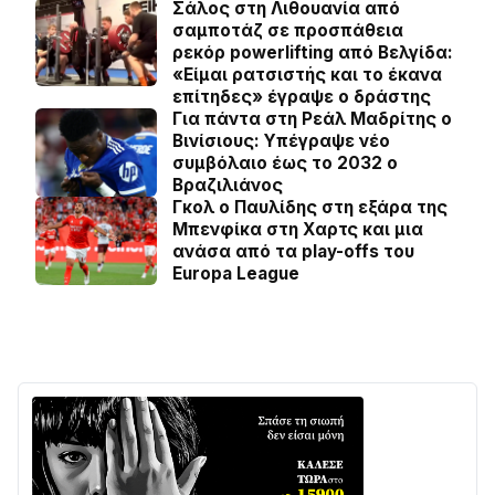
Σάλος στη Λιθουανία από
σαμποτάζ σε προσπάθεια
ρεκόρ powerlifting από Βελγίδα:
«Είμαι ρατσιστής και το έκανα
επίτηδες» έγραψε ο δράστης
Για πάντα στη Ρεάλ Μαδρίτης ο
Βινίσιους: Yπέγραψε νέο
συμβόλαιο έως το 2032 ο
Βραζιλιάνος
Γκολ ο Παυλίδης στη εξάρα της
Μπενφίκα στη Χαρτς και μια
ανάσα από τα play-offs του
Europa League