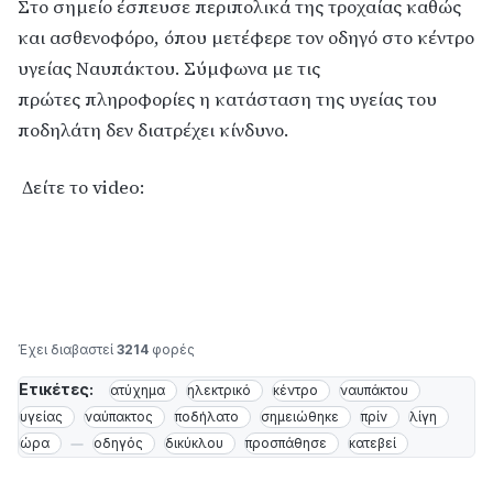
Στο σημείο έσπευσε περιπολικά της τροχαίας καθώς
και ασθενοφόρο, όπου μετέφερε τον οδηγό στο κέντρο
υγείας Ναυπάκτου. Σύμφωνα με τις
πρώτες πληροφορίες η κατάσταση της υγείας του
ποδηλάτη δεν διατρέχει κίνδυνο.
Δείτε το video:
Έχει διαβαστεί
3214
φορές
Ετικέτες:
ατύχημα
ηλεκτρικό
κέντρο
ναυπάκτου
υγείας
ναύπακτος
ποδήλατο
σημειώθηκε
πρίν
λίγη
ώρα
οδηγός
δικύκλου
προσπάθησε
κατεβεί