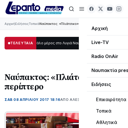
Αρχική
Ειδήσεις
Τοπικά
Ναύπακτος: «Πλιάτσικο» σε περίπτερο
Αρχική
Live-TV
το σκοτάδι μεγάλο μέρος στο Λυγιά Ναυπάκτου
ΤΕΛΕΥΤΑΙΑ
12:08
Σε τροχιά υλοποίησης
Radio OnAir
Ναυπακτία pre
Ναύπακτος: «Πλιάτσικο» σε
περίπτερο
Ειδήσεις
Επικαιρότητα
ΣΑΒ 08 ΑΠΡΙΛΊΟΥ 2017 18:16
ΑΠΌ ΑΛΈΞΑΝΔΡΟΣ ΚΟΓΚΌΛΗΣ
Τοπικά
Αθλητικά