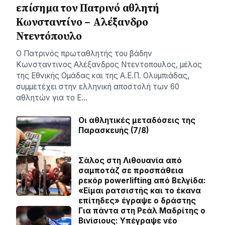
επίσημα τον Πατρινό αθλητή
Κωνσταντίνο – Αλέξανδρο
Ντεντόπουλο
Ο Πατρινός πρωταθλητής του βάδην
Κωνσταντινος Αλέξανδρος Ντεντοπουλος, μέλος
της Εθνικής Ομάδας και της Α.Ε.Π. Ολυμπιάδας,
συμμετέχει στην ελληνική αποστολή των 60
αθλητών για το Ε…
Οι αθλητικές μεταδόσεις της
Παρασκευής (7/8)
Σάλος στη Λιθουανία από
σαμποτάζ σε προσπάθεια
ρεκόρ powerlifting από Βελγίδα:
«Είμαι ρατσιστής και το έκανα
επίτηδες» έγραψε ο δράστης
Για πάντα στη Ρεάλ Μαδρίτης ο
Βινίσιους: Yπέγραψε νέο