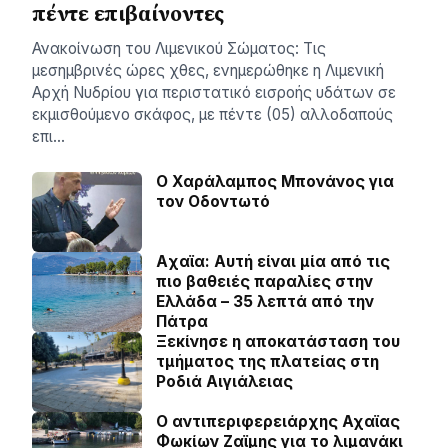
πέντε επιβαίνοντες
Ανακοίνωση του Λιμενικού Σώματος: Τις
μεσημβρινές ώρες χθες, ενημερώθηκε η Λιμενική
Αρχή Νυδρίου για περιστατικό εισροής υδάτων σε
εκμισθούμενο σκάφος, με πέντε (05) αλλοδαπούς
επι…
Ο Χαράλαμπος Μπονάνος για
τον Οδοντωτό
Aχαϊα: Αυτή είναι μία από τις
πιο βαθειές παραλίες στην
Ελλάδα – 35 λεπτά από την
Πάτρα
Ξεκίνησε η αποκατάσταση του
τμήματος της πλατείας στη
Ροδιά Αιγιάλειας
O αντιπεριφερειάρχης Αχαϊας
Φωκίων Ζαϊμης για το λιμανάκι