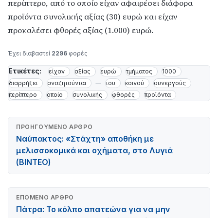
περίπτερο, από το οποίο είχαν αφαιρέσει διάφορα
προϊόντα συνολικής αξίας (30) ευρώ και είχαν
προκαλέσει φθορές αξίας (1.000) ευρώ.
Έχει διαβαστεί
2296
φορές
Ετικέτες:
είχαν
αξίας
ευρώ
τμήματος
1000
διαρρήξει
αναζητούνται
του
κοινού
συνεργούς
περίπτερο
οποίο
συνολικής
φθορές
προϊόντα
ΠΡΟΗΓΟΎΜΕΝΟ ΆΡΘΡΟ
Ναύπακτος: «Στάχτη» αποθήκη με
μελισσοκομικά και οχήματα, στο Λυγιά
(ΒΙΝΤΕΟ)
ΕΠΌΜΕΝΟ ΆΡΘΡΟ
Πάτρα: Το κόλπο απατεώνα για να μην