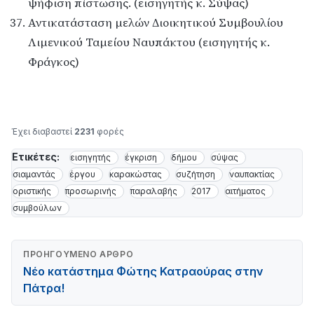
ψήφιση πίστωσης. (εισηγητής κ. Σύψας)
Αντικατάσταση μελών Διοικητικού Συμβουλίου
Λιμενικού Ταμείου Ναυπάκτου (εισηγητής κ.
Φράγκος)
Έχει διαβαστεί
2231
φορές
Ετικέτες:
εισηγητής
έγκριση
δήμου
σύψας
σιαμαντάς
έργου
καρακώστας
συζήτηση
ναυπακτίας
οριστικής
προσωρινής
παραλαβής
2017
αιτήματος
συμβούλων
ΠΡΟΗΓΟΎΜΕΝΟ ΆΡΘΡΟ
Νέο κατάστημα Φώτης Κατραούρας στην
Πάτρα!