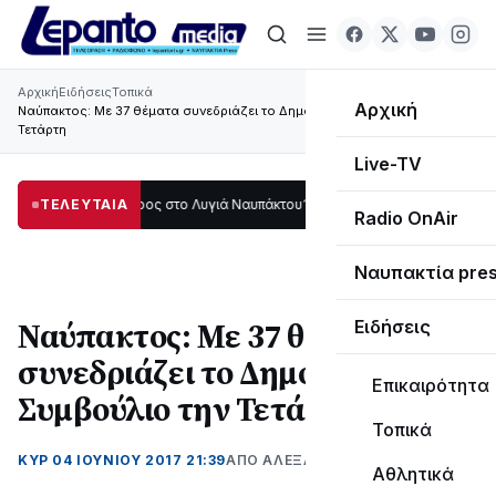
Αρχική
Ειδήσεις
Τοπικά
Αρχική
Ναύπακτος: Με 37 θέματα συνεδριάζει το Δημοτικό Συμβούλιο την
Τετάρτη
Live-TV
μεγάλο μέρος στο Λυγιά Ναυπάκτου
ΤΕΛΕΥΤΑΙΑ
12:08
Σε τροχιά υλοποίησης η Παράκαμ
Radio OnAir
Ναυπακτία pre
Ναύπακτος: Με 37 θέματα
Ειδήσεις
συνεδριάζει το Δημοτικό
Επικαιρότητα
Συμβούλιο την Τετάρτη
Τοπικά
ΚΥΡ 04 ΙΟΥΝΊΟΥ 2017 21:39
ΑΠΌ ΑΛΈΞΑΝΔΡΟΣ ΚΟΓΚΌΛΗΣ
Αθλητικά