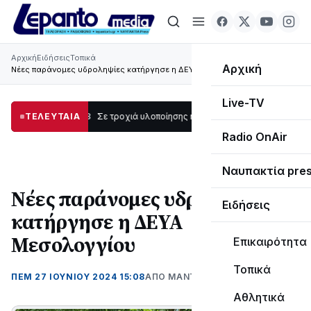
Αρχική
Ειδήσεις
Τοπικά
Αρχική
Νέες παράνομες υδροληψίες κατήργησε η ΔΕΥΑ Μεσολογγίου
Live-TV
υπάκτου
ΤΕΛΕΥΤΑΙΑ
12:08
Σε τροχιά υλοποίησης η Παράκαμψη του Κέντρου της Ναυπάκτ
Radio OnAir
Ναυπακτία pre
Νέες παράνομες υδροληψίες
Ειδήσεις
κατήργησε η ΔΕΥΑ
Μεσολογγίου
Επικαιρότητα
Τοπικά
ΠΕΜ 27 ΙΟΥΝΊΟΥ 2024 15:08
ΑΠΌ ΜΑΝΤΩ ΚΑΠΕΝΤΖΩΝΗ
Αθλητικά