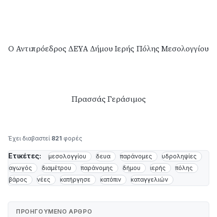
Ο Αντιπρόεδρος ΔΕΥΑ Δήμου Ιερής Πόλης Μεσολογγίου
Πρασσάς Γεράσιμος
Έχει διαβαστεί
821
φορές
Ετικέτες:
μεσολογγίου
δευα
παράνομες
υδροληψίες
αγωγός
διαμέτρου
παράνομης
δήμου
ιερής
πόλης
βάρος
νέες
κατήργησε
κατόπιν
καταγγελιών
ΠΡΟΗΓΟΎΜΕΝΟ ΆΡΘΡΟ