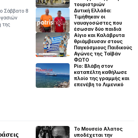
τουριστριών
Δυτική Ελλάδα:
το Σάββατο 8
Τιµήθηκαν οι
ργασιών
ναυαγοσώστες που
η της
έσωσαν δύο παιδιά
Αίγιο και Καλάβρυτα
θριάμβευσαν στους
Παγκόσμιους Παιδικούς
Αγώνες της Ταϊβάν
ΦΩΤΟ
Ρίο: Βλάβη στον
καταπέλτη καθήλωσε
πλοίο της γραμμής και
επενέβη το Λιμενικό
Το Μουσείο Αλατος
ράσεις
υποδέχεται την