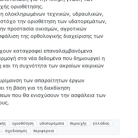
χής οριοθέτησης.
ση ολοκληρωμένων τεχνικών, υδραυλικών,
ε στόχο την οριοθέτηση των υδατορεμάτων,
ην προστασία οικισμών, αγροτικών
σφάλιση της ορθολογικής διαχείρισης των
υ έχουν καταγραφεί επαναλαμβανόμενα
ρμογή στα νέα δεδομένα που δημιουργεί η
ση και τη συχνότητα των ακραίων καιρικών
 ωρίμανση των απαραίτητων έργων
ι τη βάση για τη διεκδίκηση
εων που θα ενισχύσουν την ασφάλεια των
ους.
ικής
οριοθέτηση
υδατορέματα
περιοχής
ελλάδας
σχεδιασμός
περιφέρεια