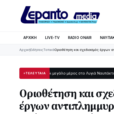
ΑΡΧΙΚΉ
LIVE-TV
RADIO ONAIR
ΝΑΥΠΑΚ
Αρχική
Ειδήσεις
Τοπικά
Οριοθέτηση και σχεδιασμός έργων α
Στο σκοτάδι μεγάλο μέρος στο Λυγιά Ναυπάκτου
Σε τ
ΤΕΛΕΥΤΑΙΑ
:47
12:08
Οριοθέτηση και σχε
έργων αντιπλημμυρ