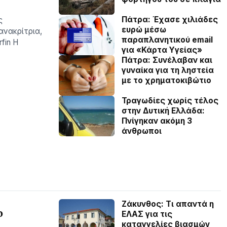
Πάτρα: Έχασε χιλιάδες
ς
ευρώ μέσω
ανακρίτρια,
παραπλανητικού email
fin Η
για «Κάρτα Υγείας»
Πάτρα: Συνέλαβαν και
γυναίκα για τη ληστεία
με το χρηματοκιβώτιο
Τραγωδίες χωρίς τέλος
στην Δυτική Ελλάδα:
Πνίγηκαν ακόμη 3
άνθρωποι
Ζάκυνθος: Τι απαντά η
ο
ΕΛΑΣ για τις
καταγγελίες βιασμών