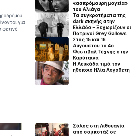
«ασπρόμαυρη μαγεία»
του Αλιάγα
Τα συγκροτήματα της
ηροδρόμου
dark σκηνής στην
ίνονται για
Ελλάδα – Ξεχωρίζουν οι
ο φετινό
Πατρινοί Grey Gallows
Στιις 15 και 16
Αυγούστου το 4ο
Φεστιβάλ Τέχνης στην
Καρύταινα
Η Λευκάδα τιμά τον
ηθοποιό Ηλία Λογοθέτη
Σάλος στη Λιθουανία
από σαμποτάζ σε