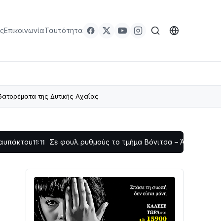
ς
Επικοινωνία
Ταυτότητα
δατορέματα της Δυτικής Αχαΐας
Σε φουλ ρυθμούς το τμήμα Βόνιτσα – Άγιος Νικόλαος | Αυτοψ